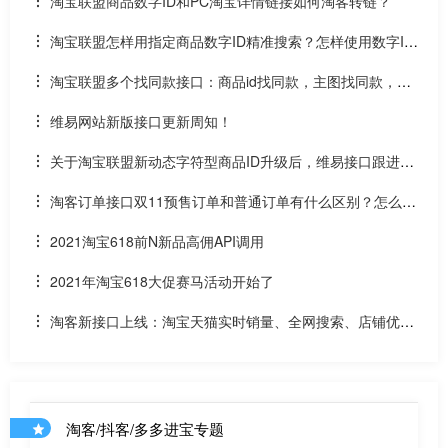
淘宝联盟商品数字ID和PC淘宝详情链接如何淘客转链？
淘宝联盟怎样用指定商品数字ID精准搜索？怎样使用数字ID
和场景ID2转链？
淘宝联盟多个找同款接口：商品id找同款，主图找同款，SK
U找同款
维易网站新版接口更新周知！
关于淘宝联盟新动态字符型商品ID升级后，维易接口跟进情
况和API调用说明
淘客订单接口双11预售订单和普通订单有什么区别？怎么区
分是淘客双11预售订单是否已付尾款？预售中支付了定金的宝
2021淘宝618前N新品高佣API调用
贝该如何计算佣金
2021年淘宝618大促赛马活动开始了
淘客新接口上线：淘宝天猫实时销量、全网搜索、店铺优惠
券和店铺商品API
淘客/抖客/多多进宝专题