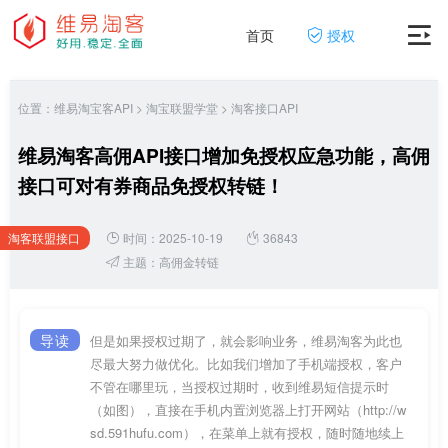
首页
授权
位置：
维易淘宝客API
>
淘宝联盟学堂
>
淘客接口API
维易淘客高佣API接口增加免授权应急功能，高佣
接口可对有券商品免授权转链！
淘客联盟接口
时间：2025-10-19
36843
网
主题：
高佣金转链
导读
但是如果授权过期了，就会影响业务，维易淘客为此也
尽最大努力做优化。比如我们增加了手机端授权，客户
不管在哪里玩，当授权过期时，收到维易短信提示时
（如图），直接在手机内置浏览器上打开网站（http://w
sd.591hufu.com），在菜单上就有授权，随时随地续上