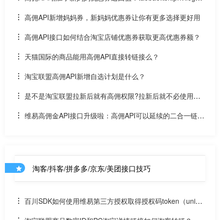
et( 单品券高效转链API )
高佣API新增妈妈券，新妈妈优惠券让你有更多选择更好用
高佣API接口如何结合淘宝店铺优惠券获取更高优惠券额？
天猫国际的商品能用高佣API直接转链接么？
淘宝联盟高佣API新增自选计划是什么？
是不是淘宝联盟拉新后就有高佣权限?拉新后就不必使用高
佣API接口？拉新和高佣金接口什么关系区别？
维易高佣金API接口升级啦：高佣API可以延续的二合一链接
或淘口令参数中的优惠券信息
淘客/抖客/拼多多/京东/美团接口技巧
百川SDK如何使用维易第三方授权取得授权码token（uniap
p）