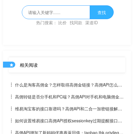
查找
热门搜索：
比价
找同款
渠道ID
相关阅读
什么是淘客高佣金？怎样取得高佣金链接？高佣API怎么
用？
高佣转链是否分手机和PC端？高佣API对手机和电脑佣金不
同是否取最高佣？
维易淘宝客的接口靠谱吗？高佣API和二合一加密链接解
密、无券商品转链接口好用不？
如何设置维易接口高佣API授权sessionkey过期提醒接口网
址？
高佣API增加了新妈妈优惠券返回值：taobao.tbk.privilege.g