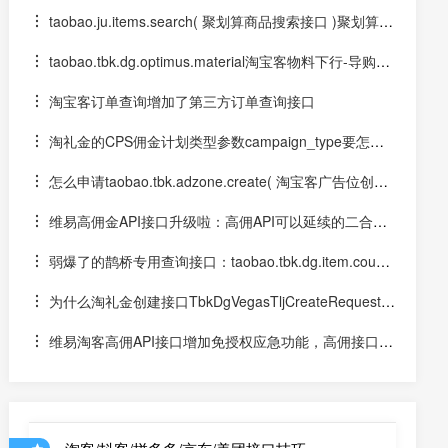
示价格9.9元以下的产品
taobao.ju.items.search( 聚划算商品搜索接口 )聚划算A
PI接口怎么用？
taobao.tbk.dg.optimus.material淘宝客物料下行-导购接
口如何调用？
淘宝客订单查询增加了第三方订单查询接口
淘礼金的CPS佣金计划类型参数campaign_type要怎么
设置？维易接口免费提供淘礼金佣金类型查询接口
怎么申请taobao.tbk.adzone.create( 淘宝客广告位创建
API )创建PID接口？
维易高佣金API接口升级啦：高佣API可以延续的二合一
链接或淘口令参数中的优惠券信息
弱爆了的鹊桥专用查询接口：taobao.tbk.dg.item.coupo
n.get( 好券清单API【导购】)接口
为什么淘礼金创建接口TbkDgVegasTljCreateRequest会
提示FAIL_BIZ_PARAMS_ERROR 参数错误
维易淘客高佣API接口增加免授权应急功能，高佣接口可
对有券商品免授权转链！