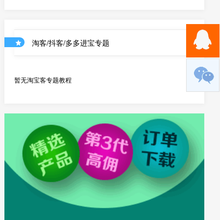
优惠券和店铺商品API
淘客/抖客/多多进宝专题
暂无淘宝客专题教程