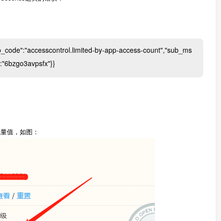
ub_code":"accesscontrol.limited-by-app-access-count","sub_ms
":"6bzgo3avpsfx"}}
流量值，如图：