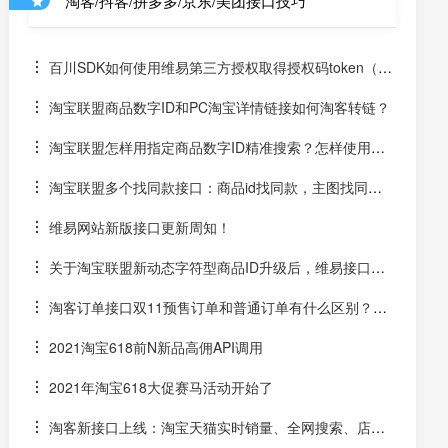
淘客/抖客/拼多多/京东/美团接口技巧
百川SDK如何使用维易第三方授权取得授权码token（un
iapp）
淘宝联盟商品数字ID和PC淘宝详情链接如何淘客转链？
淘宝联盟怎样用指定商品数字ID精准搜索？怎样使用数
字ID和场景ID2转链？
淘宝联盟多个找同款接口：商品id找同款，主图找同
款，SKU找同款
维易网站新版接口更新周知！
关于淘宝联盟新动态字符型商品ID升级后，维易接口跟
进情况和API调用说明
淘客订单接口双11预售订单和普通订单有什么区别？怎
么区分是淘客双11预售订单是否已付尾款？预售中支付了定
2021淘宝618前N新品高佣API调用
金的宝贝该如何计算佣金
2021年淘宝618大促赛马活动开始了
淘客新接口上线：淘宝天猫实时销量、全网搜索、店铺