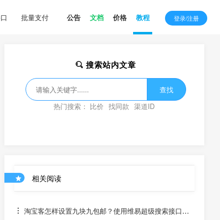
接口
批量支付
公告
文档
价格
教程
登录/注册
搜索站内文章
查找
热门搜索：
比价
找同款
渠道ID
相关阅读
淘宝客怎样设置九块九包邮？使用维易超级搜索接口展