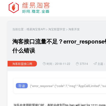
当前位置：
维易淘宝客API
>
淘宝联盟学堂
>
淘客开发
淘客接口流量不足？error_response错误
什么错误
淘客联盟接口网
时间：2018-11-22
37514
主题：
导读
{"error_response":{"code":7,"msg":"AppCallLimited","s
淘客
在使用联盟接口时，有时会收到This ban will last for 1111 mo