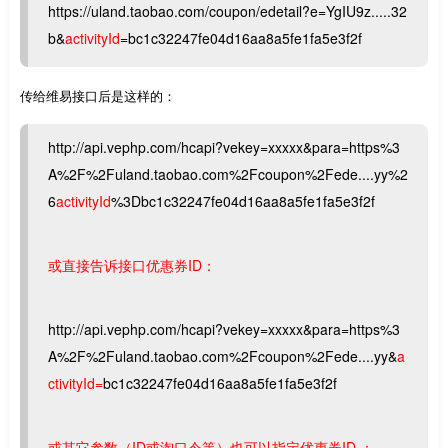
https://uland.taobao.com/coupon/edetail?e=YgIU9z.....32
b&
activityId
=bc1c32247fe04d16aa8a5fe1fa5e3f2f
传给维易接口后是这样的：
http://api.vephp.com/hcapi?vekey=xxxxx&para=https%3
A%2F%2Fuland.taobao.com%2Fcoupon%2Fede....yy%2
6
activityId
%3Dbc1c32247fe04d16aa8a5fe1fa5e3f2f
或直接告诉接口优惠券ID：
http://api.vephp.com/hcapi?vekey=xxxxx&para=https%3
A%2F%2Fuland.taobao.com%2Fcoupon%2Fede....yy&
a
ctivityId=
bc1c32247fe04d16aa8a5fe1fa5e3f2f
或其它参数（ID或淘口令等）也可以指定优惠券ID ：