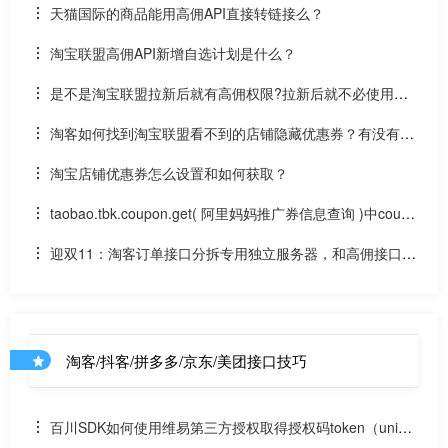
天猫国际的商品能用高佣API直接转链接么？
淘宝联盟高佣API新增自选计划是什么？
是不是淘宝联盟拉新后就有高佣权限?拉新后就不必使用高
佣API接口？拉新和高佣金接口什么关系区别？
淘客如何找到淘宝联盟看不到的店铺隐藏优惠券？有没有店
铺优惠券接口？
淘宝店铺优惠券怎么设置和如何获取？
taobao.tbk.coupon.get( 阿里妈妈推广券信息查询 )中coupo
n_src_scene是代表什么类型的优惠券？
迎双11：淘客订单接口分拆专用独立服务器，和高佣接口互
不影响
淘客/抖客/拼多多/京东/美团接口技巧
百川SDK如何使用维易第三方授权取得授权码token（uniap