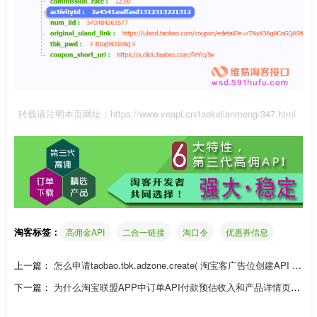
转载请注明本页网址：
https://www.veapi.cn/taokelianmeng/347.html
淘客标签：
高佣金API
二合一链接
淘口令
优惠券信息
上一篇：
怎么申请taobao.tbk.adzone.create( 淘宝客广告位创建API )
创建PID接口？
下一篇：
为什么淘宝联盟APP中订单API付款预估收入和产品详情页预
估收入有误差？