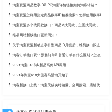
p）
淘宝联盟商品数字ID和PC淘宝详情链接如何淘客转链？
淘宝联盟怎样用指定商品数字ID精准搜索？怎样使用数字ID
和场景ID2转链？
淘宝联盟多个找同款接口：商品id找同款，主图找同款，SK
U找同款
维易网站新版接口更新周知！
关于淘宝联盟新动态字符型商品ID升级后，维易接口跟进情
况和API调用说明
淘客订单接口双11预售订单和普通订单有什么区别？怎么区
分是淘客双11预售订单是否已付尾款？预售中支付了定金的宝
2021淘宝618前N新品高佣API调用
贝该如何计算佣金
2021年淘宝618大促赛马活动开始了
淘客新接口上线：淘宝天猫实时销量、全网搜索、店铺优惠
券和店铺商品API
淘客/抖客/多多进宝专题