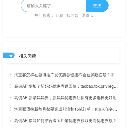
查找
热门搜索：
比价
找同款
渠道ID
相关阅读
淘宝客怎样在微博推广发优惠券链接不会被屏蔽拦截？手机
新浪微博APP怎么直接跳到淘宝APP领券？
高佣API增加了新妈妈优惠券返回值：taobao.tbk.privilege.g
et( 单品券高效转链API )
高佣API新增妈妈券，新妈妈优惠券让你有更多选择更好用
淘宝联盟拉新每月都要完成引流和15笔订单，但6人任务可
持续到年底，不引流是否会影响高佣？
高佣API接口如何结合淘宝店铺优惠券获取更高优惠券额？