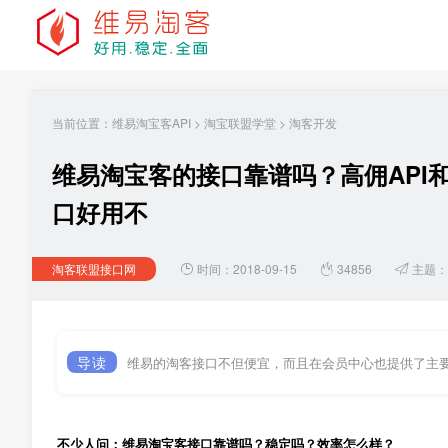
当前位置：
维易淘宝客API
>
淘宝联盟学堂
>
淘客开发
维易淘宝客的接口靠谱吗？高佣API
口好用不
淘客联盟接口网
时间：2018-09-15
34856
主题：
导读
维易的淘客接口不但便宜，而且在会员中心也提供了主
不少人问：维易淘宝客接口靠谱吗？稳定吗？效率怎么样？