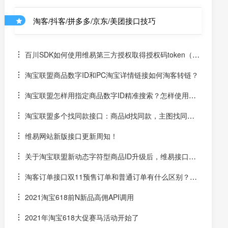
淘客/抖客/拼多多/京东/美团接口技巧
百川SDK如何使用维易第三方授权取得授权码token（un
iapp）
淘宝联盟商品数字ID和PC淘宝详情链接如何淘客转链？
淘宝联盟怎样用指定商品数字ID精准搜索？怎样使用数
字ID和场景ID2转链？
淘宝联盟多个找同款接口：商品id找同款，主图找同
款，SKU找同款
维易网站新版接口更新周知！
关于淘宝联盟新动态字符型商品ID升级后，维易接口跟
进情况和API调用说明
淘客订单接口双11预售订单和普通订单有什么区别？怎
么区分是淘客双11预售订单是否已付尾款？预售中支付了定
2021淘宝618前N新品高佣API调用
金的宝贝该如何计算佣金
2021年淘宝618大促赛马活动开始了