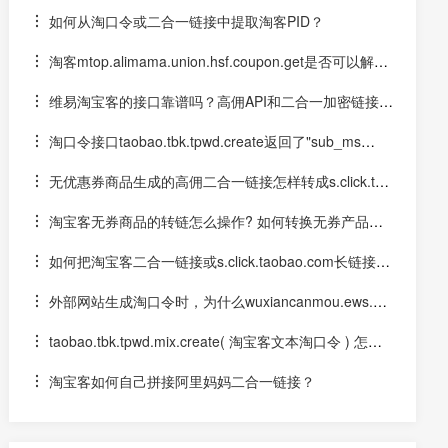
宝客二合一链接？
如何从淘口令或二合一链接中提取淘客PID？
淘客mtop.alimama.union.hsf.coupon.get是否可以解密
淘口令二合一链接？
维易淘宝客的接口靠谱吗？高佣API和二合一加密链接解
密、无券商品转链接口好用不？
淘口令接口taobao.tbk.tpwd.create返回了"sub_ms
g":"口令跳转url不支持口令转换"
无优惠券商品生成的高佣二合一链接怎样转成s.click.tao
bao.com推广链？
淘宝客无券商品的转链怎么操作? 如何转换无券产品二
合一的高佣API？
如何把淘宝客二合一链接或s.click.taobao.com长链接转
成短链接？
外部网站生成淘口令时，为什么wuxiancanmou.ews.m.j
aeapp.com生成的淘口令用淘宝APP打开不会提示可能存在
taobao.tbk.tpwd.mix.create( 淘宝客文本淘口令 ) 怎么
风险
用？能防止微信封号么？
淘宝客如何自己拼接阿里妈妈二合一链接？