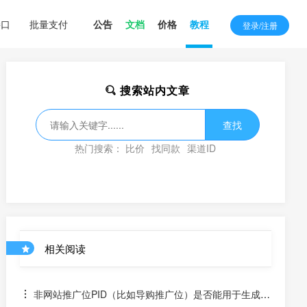
接口
批量支付
公告
文档
价格
教程
登录/注册
搜索站内文章
查找
热门搜索：
比价
找同款
渠道ID
相关阅读
非网站推广位PID（比如导购推广位）是否能用于生成淘