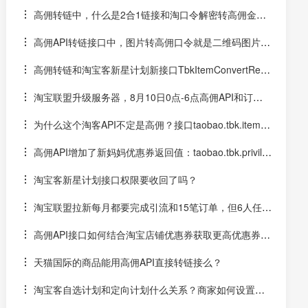
现低佣，佣金很低？或丢单、掉单？
高佣转链中，什么是2合1链接和淘口令解密转高佣金链
接？
高佣API转链接口中，图片转高佣口令就是二维码图片解
码后转成您的淘口令
高佣转链和淘宝客新星计划新接口TbkItemConvertRequ
est有什么区别？
淘宝联盟升级服务器，8月10日0点-6点高佣API和订单A
PI调用将会有超时影响
为什么这个淘客API不定是高佣？接口taobao.tbk.item.c
onvert( 淘宝客商品链接转换 )
高佣API增加了新妈妈优惠券返回值：taobao.tbk.privile
ge.get( 单品券高效转链API )
淘宝客新星计划接口权限要收回了吗？
淘宝联盟拉新每月都要完成引流和15笔订单，但6人任务
可持续到年底，不引流是否会影响高佣？
高佣API接口如何结合淘宝店铺优惠券获取更高优惠券
额？
天猫国际的商品能用高佣API直接转链接么？
淘宝客自选计划和定向计划什么关系？商家如何设置自