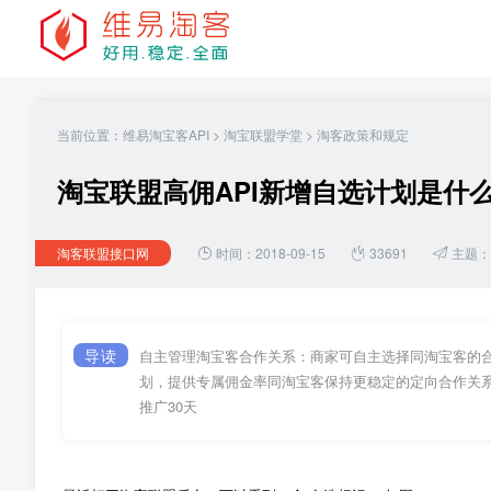
当前位置：
维易淘宝客API
>
淘宝联盟学堂
>
淘客政策和规定
淘宝联盟高佣API新增自选计划是什
淘客联盟接口网
时间：2018-09-15
33691
主题：
导读
自主管理淘宝客合作关系：商家可自主选择同淘宝客的
划，提供专属佣金率同淘宝客保持更稳定的定向合作关
推广30天