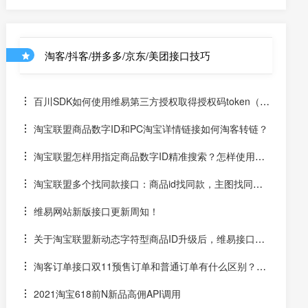
选计划？
淘客/抖客/拼多多/京东/美团接口技巧
百川SDK如何使用维易第三方授权取得授权码token（un
iapp）
淘宝联盟商品数字ID和PC淘宝详情链接如何淘客转链？
淘宝联盟怎样用指定商品数字ID精准搜索？怎样使用数
字ID和场景ID2转链？
淘宝联盟多个找同款接口：商品id找同款，主图找同
款，SKU找同款
维易网站新版接口更新周知！
关于淘宝联盟新动态字符型商品ID升级后，维易接口跟
进情况和API调用说明
淘客订单接口双11预售订单和普通订单有什么区别？怎
么区分是淘客双11预售订单是否已付尾款？预售中支付了定
2021淘宝618前N新品高佣API调用