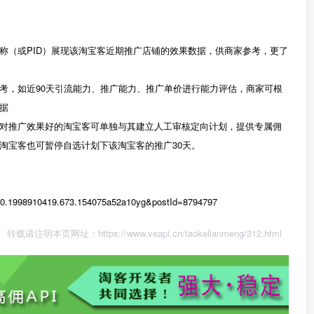
称（或PID）展现该淘宝客近期推广店铺的效果数据，供商家参考，更了
考，如近90天引流能力、推广能力、推广单价进行能力评估，商家可根
据
对推广效果好的淘宝客可单独与其建立人工审核定向计划，提供专属佣
淘宝客也可暂停自选计划下该淘宝客的推广30天。
1/10.1998910419.673.154075a52a10yg&postId=8794797
转载请注明本页网址：
https://www.veapi.cn/taokelianmeng/312.html