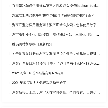
百川SDK如何使用维易第三方授权取得授权码token（uniap
p）
淘宝联盟商品数字ID和PC淘宝详情链接如何淘客转链？
淘宝联盟怎样用指定商品数字ID精准搜索？怎样使用数字ID
和场景ID2转链？
淘宝联盟多个找同款接口：商品id找同款，主图找同款，SK
U找同款
维易网站新版接口更新周知！
关于淘宝联盟新动态字符型商品ID升级后，维易接口跟进情
况和API调用说明
淘客订单接口双11预售订单和普通订单有什么区别？怎么区
分是淘客双11预售订单是否已付尾款？预售中支付了定金的宝
2021淘宝618前N新品高佣API调用
贝该如何计算佣金
2021年淘宝618大促赛马活动开始了
淘客新接口上线：淘宝天猫实时销量、全网搜索、店铺优惠
券和店铺商品API