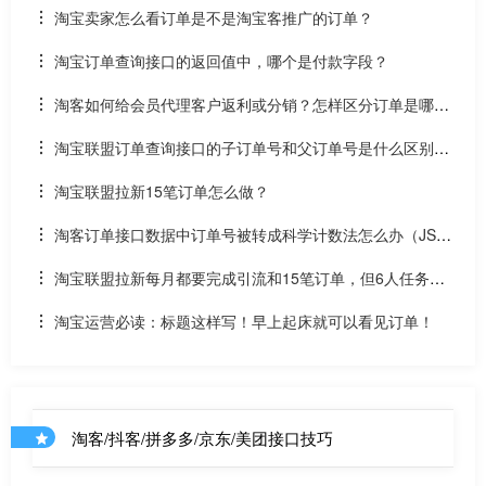
调用将会有超时影响
淘宝卖家怎么看订单是不是淘宝客推广的订单？
淘宝订单查询接口的返回值中，哪个是付款字段？
淘客如何给会员代理客户返利或分销？怎样区分订单是哪个
客户下单的？如何用PID绑定订单和客户？
淘宝联盟订单查询接口的子订单号和父订单号是什么区别？
怎样区分每个订单
淘宝联盟拉新15笔订单怎么做？
淘客订单接口数据中订单号被转成科学计数法怎么办（JSO
N转数组后）？
淘宝联盟拉新每月都要完成引流和15笔订单，但6人任务可
持续到年底，不引流是否会影响高佣？
淘宝运营必读：标题这样写！早上起床就可以看见订单！
淘客/抖客/拼多多/京东/美团接口技巧