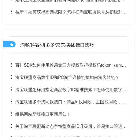
佣API接口？拉新和高佣金接口什么关系区别？
拉新：如何获得高佣权限？怎样把淘宝联盟帐号从初级升高
级？
淘客/抖客/拼多多/京东/美团接口技巧
百川SDK如何使用维易第三方授权取得授权码token（uniap
p）
淘宝联盟商品数字ID和PC淘宝详情链接如何淘客转链？
淘宝联盟怎样用指定商品数字ID精准搜索？怎样使用数字ID
和场景ID2转链？
淘宝联盟多个找同款接口：商品id找同款，主图找同款，SK
U找同款
维易网站新版接口更新周知！
关于淘宝联盟新动态字符型商品ID升级后，维易接口跟进情