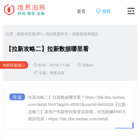
首页
授权
位置：
维易淘宝客API
>
淘宝联盟学堂
>
淘客政策和规定
【拉新攻略二】拉新数据哪里看
淘客联盟接口
时间：2018-11-08
33640
网
主题：
淘客拉新
导读
拉新攻略二】拉新数据哪里看？https://tbk.bbs.taobao.
com/detail.html?appId=45301&postId=8402428【拉新
攻略三】老用户也能帮你裂变拉新哦，你也能赚到90天
跟踪结算！https://tbk.bbs.taobao.com/detail