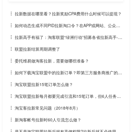
拉新数据在哪里看？拉新奖励CPA费用什么时候可以提现？
如何动态生成不同PID拉新淘口令？在APP或网站、公众号
中实时生成拉新口令
拉新高手有福了：淘客联盟“绿洲行动”招募各省拉新高手--
额外奖励+官方颁奖
联盟拉新结算周期调整了
委托维易做淘客拉新，需要做哪些准备？
如何下载淘宝联盟中的拉新订单？即第三方服务商推广的订
单接口
淘宝联盟拉新15笔订单怎么做？
淘宝联盟拉新每月都要完成引流和15笔订单，但6人任务可
持续到年底，不引流是否会影响高佣？
淘宝客拉新常见问题（2018年8月）
新淘客帐号拉新时60人引流怎么做？
是不是淘宝联盟拉新后就有高佣权限?拉新后就不必使用高