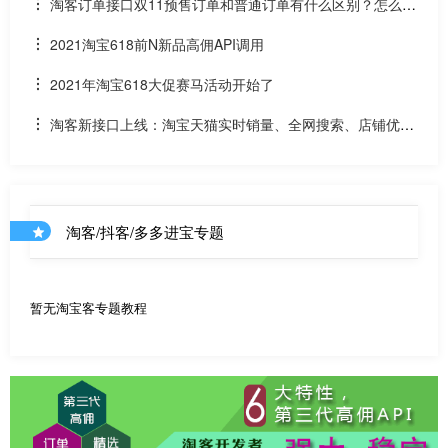
况和API调用说明
淘客订单接口双11预售订单和普通订单有什么区别？怎么区
分是淘客双11预售订单是否已付尾款？预售中支付了定金的宝
2021淘宝618前N新品高佣API调用
贝该如何计算佣金
2021年淘宝618大促赛马活动开始了
淘客新接口上线：淘宝天猫实时销量、全网搜索、店铺优惠
券和店铺商品API
淘客/抖客/多多进宝专题
暂无淘宝客专题教程