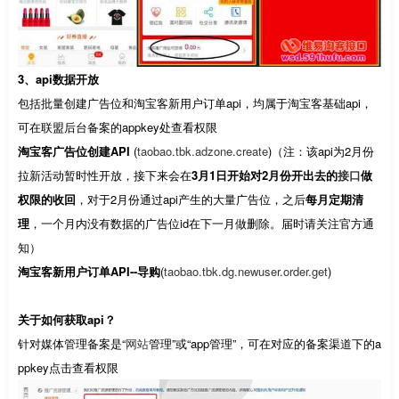
3、api数据开放
包括批量创建广告位和淘宝客新用户订单api，均属于淘宝客基础api，
可在联盟后台备案的appkey处查看权限
淘宝客广告位创建API
(
taobao.tbk.adzone.create
)（注：该api为2月份
拉新活动暂时性开放，接下来会在
3月1日开始对2月份开出去的
接口
做
权限的收回
，对于2月份通过api产生的大量广告位，之后
每月定期清
理
，一个月内没有数据的广告位id在下一月做删除。届时请关注官方通
知）
淘宝客新用户订单API--导购
(
taobao.tbk.dg.newuser.order.get
)
关于如何获取api？
针对媒体管理备案是“
网站
管理”或“app管理”，可在对应的备案渠道下的a
ppkey点击查看权限