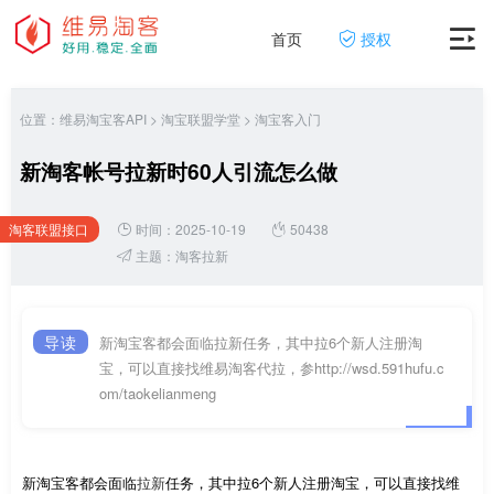
首页
授权
位置：
维易淘宝客API
>
淘宝联盟学堂
>
淘宝客入门
新淘客帐号拉新时60人引流怎么做
淘客联盟接口
时间：2025-10-19
50438
网
主题：
淘客拉新
导读
新淘宝客都会面临拉新任务，其中拉6个新人注册淘
宝，可以直接找维易淘客代拉，参http://wsd.591hufu.c
om/taokelianmeng
新淘宝客都会面临
拉新
任务，其中拉6个新人注册淘宝，可以直接找维