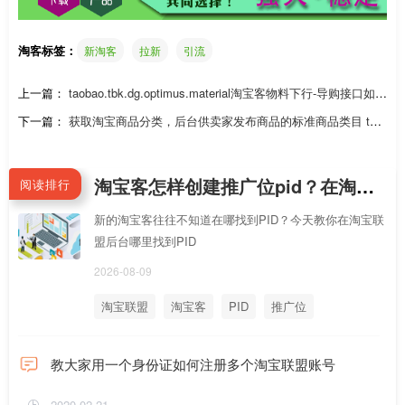
淘客标签：
新淘客
拉新
引流
上一篇：
taobao.tbk.dg.optimus.material淘宝客物料下行-导购接口如何
调用？
下一篇：
获取淘宝商品分类，后台供卖家发布商品的标准商品类目 tao
bao.itemcats.get（淘宝分类）
淘宝客怎样创建推广位pid？在淘宝联盟后台哪里找到PID？
阅读排行
新的淘宝客往往不知道在哪找到PID？今天教你在淘宝联
盟后台哪里找到PID
2026-08-09
淘宝联盟
淘宝客
PID
推广位
教大家用一个身份证如何注册多个淘宝联盟账号
2020-02-21