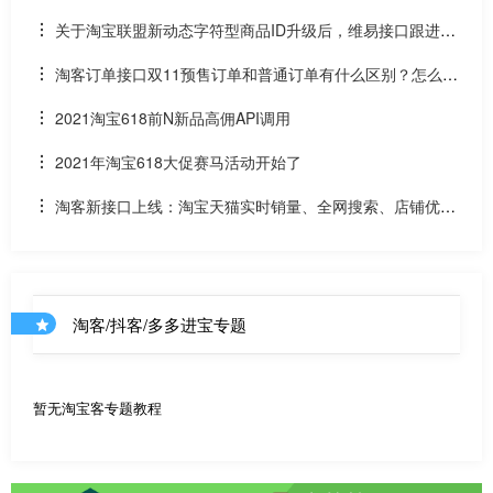
关于淘宝联盟新动态字符型商品ID升级后，维易接口跟进情
况和API调用说明
淘客订单接口双11预售订单和普通订单有什么区别？怎么区
分是淘客双11预售订单是否已付尾款？预售中支付了定金的宝
2021淘宝618前N新品高佣API调用
贝该如何计算佣金
2021年淘宝618大促赛马活动开始了
淘客新接口上线：淘宝天猫实时销量、全网搜索、店铺优惠
券和店铺商品API
淘客/抖客/多多进宝专题
暂无淘宝客专题教程