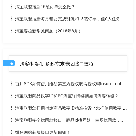
单接口
淘宝联盟拉新15笔订单怎么做？
淘宝联盟拉新每月都要完成引流和15笔订单，但6人任务可
持续到年底，不引流是否会影响高佣？
淘宝客拉新常见问题（2018年8月）
淘客/抖客/拼多多/京东/美团接口技巧
百川SDK如何使用维易第三方授权取得授权码token（uniap
p）
淘宝联盟商品数字ID和PC淘宝详情链接如何淘客转链？
淘宝联盟怎样用指定商品数字ID精准搜索？怎样使用数字ID
和场景ID2转链？
淘宝联盟多个找同款接口：商品id找同款，主图找同款，SK
U找同款
维易网站新版接口更新周知！