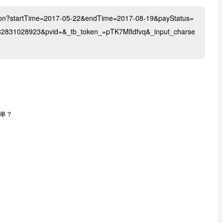
.json?startTime=2017-05-22&endTime=2017-08-19&payStatus=
2831028923&pvid=&_tb_token_=pTK7Mfldfvq&_input_charse
单？