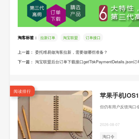
淘客标签：
拉新订单
淘宝联盟
订单接口
上一篇：
委托维易做淘客拉新，需要做哪些准备？
下一篇：
淘宝联盟后台订单下载接口getTbkPaymentDetails.js
阅读排行
苹果手机IO
但仍有用户反馈淘口令
2026-08-07
淘口令