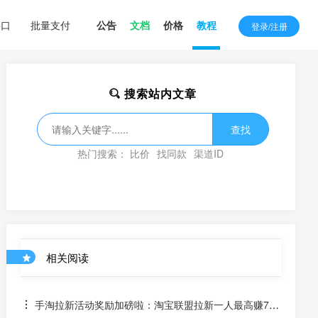
接口
批量支付
公告
文档
价格
教程
登录/注册
搜索站内文章
查找
热门搜索：
比价
找同款
渠道ID
相关阅读
手淘拉新活动奖励加磅啦：淘宝联盟拉新一人最高赚70