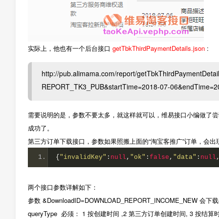
实际上，他也有一个后台接口
getTbkThirdPaymentDetails.json
:
http://pub.alimama.com/report/getTbkThirdPaymentDe
REPORT_TK3_PUB&startTime=2018-07-06&endTime=20
需要说明的是，参数不要太多，就这样就可以，维易接口小编做了尝试，
成功了。
第三方订单下载接口，参数如果照搬上面的“淘宝客推广”订单，会出
{
"invalidKey"
:
null
,
"ok"
:
false
,
"data"
:
null
两个接口参数详解如下：
参数 &DownloadID=DOWNLOAD_REPORT_INCOME_NEW 会下
queryType 必须： 1 按创建时间 ,2 第三方订单创建时间, 3 按结