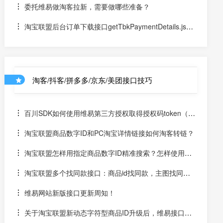
委托维易做淘客拉新，需要做哪些准备？
淘宝联盟后台订单下载接口getTbkPaymentDetails.json
订单接口返回值的含义
淘客/抖客/拼多多/京东/美团接口技巧
百川SDK如何使用维易第三方授权取得授权码token（un
iapp）
淘宝联盟商品数字ID和PC淘宝详情链接如何淘客转链？
淘宝联盟怎样用指定商品数字ID精准搜索？怎样使用数
字ID和场景ID2转链？
淘宝联盟多个找同款接口：商品id找同款，主图找同
款，SKU找同款
维易网站新版接口更新周知！
关于淘宝联盟新动态字符型商品ID升级后，维易接口跟