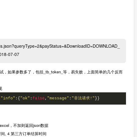
tails.json?queryType=2&payStatus=&DownloadID=DOWNLOAD_
18-07-07
如果参数多了，包括_tb_token_等，易失败，上面简单的几个反而
现
,
"info"
:{
"ok"
:
false
,
"message"
:
"非法请求!"
}}
载excel，不加则返回json数据
算时间, 4 第三方订单结算时间