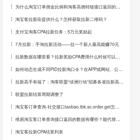
元！
为什么淘宝订单佣金比例和淘客高佣转链接口返回的分
佣金比例不一样
淘宝客拉新应提供什么？怎样获取拉新二维码？
支付宝淘客CPA拉新任务：5万元奖励起
7月拉新：手淘拉新活动——拉一个新人最高能赚70元
拉新数据在哪里看？拉新奖励CPA费用什么时候可以提
现？
如何动态生成不同PID拉新淘口令？在APP或网站、公众
号中实时生成拉新口令
拉新高手有福了：淘客联盟“绿洲行动”招募各省拉新高
手--额外奖励+官方颁奖
联盟拉新结算周期调整了
淘宝客订单查询-社交接口taobao.tbk.sc.order.get怎么
用？
维易淘宝客订单查询接口返回的数据有哪些？能代替后
台订单下载接口吗？
淘宝客拉新CPA结算列表