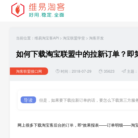
当前位置：
维易淘宝客API
>
淘宝联盟学堂
>
淘客开发
如何下载淘宝联盟中的拉新订单？即
淘客联盟接口网
时间：2018-07-29
35623
主题：
导读
但是，如果要下载拉新订单的话，要怎么下载第三方服
网上很多下载淘宝客后台的
订单
，即“效果报表——订单明细——淘