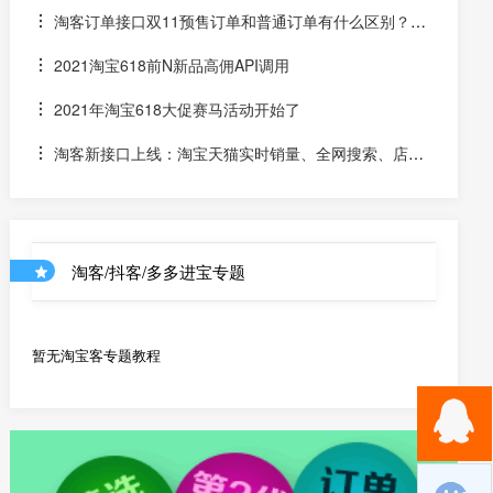
进情况和API调用说明
淘客订单接口双11预售订单和普通订单有什么区别？怎
么区分是淘客双11预售订单是否已付尾款？预售中支付了定
2021淘宝618前N新品高佣API调用
金的宝贝该如何计算佣金
2021年淘宝618大促赛马活动开始了
淘客新接口上线：淘宝天猫实时销量、全网搜索、店铺
优惠券和店铺商品API
淘客/抖客/多多进宝专题
暂无淘宝客专题教程