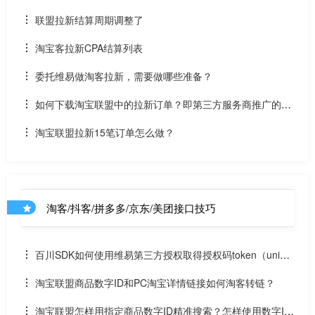
额外奖励+官方颁奖
联盟拉新结算周期调整了
淘宝客拉新CPA结算列表
委托维易做淘客拉新，需要做哪些准备？
如何下载淘宝联盟中的拉新订单？即第三方服务商推广的订
单接口
淘宝联盟拉新15笔订单怎么做？
淘客/抖客/拼多多/京东/美团接口技巧
百川SDK如何使用维易第三方授权取得授权码token（uniap
p）
淘宝联盟商品数字ID和PC淘宝详情链接如何淘客转链？
淘宝联盟怎样用指定商品数字ID精准搜索？怎样使用数字ID