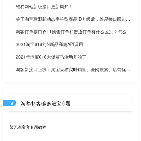
U找同款
维易网站新版接口更新周知！
关于淘宝联盟新动态字符型商品ID升级后，维易接口跟进情
况和API调用说明
淘客订单接口双11预售订单和普通订单有什么区别？怎么区
分是淘客双11预售订单是否已付尾款？预售中支付了定金的宝
2021淘宝618前N新品高佣API调用
贝该如何计算佣金
2021年淘宝618大促赛马活动开始了
淘客新接口上线：淘宝天猫实时销量、全网搜索、店铺优惠
券和店铺商品API
淘客/抖客/多多进宝专题
暂无淘宝客专题教程