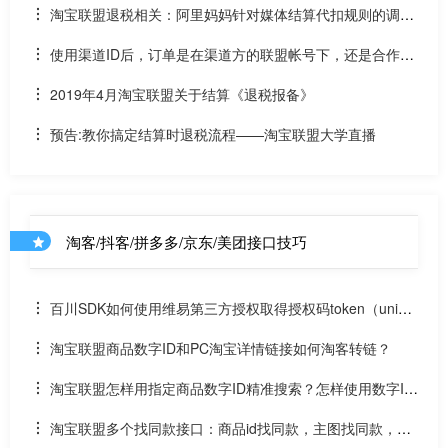
淘宝联盟退税相关：阿里妈妈针对媒体结算代扣规则的调整
公告
使用渠道ID后，订单是在渠道方的联盟帐号下，还是合作方
的联盟号下？佣金怎么结算？
2019年4月淘宝联盟关于结算《退税报备》
预告:教你搞定结算时退税流程——淘宝联盟大学直播
淘客/抖客/拼多多/京东/美团接口技巧
百川SDK如何使用维易第三方授权取得授权码token（uniap
p）
淘宝联盟商品数字ID和PC淘宝详情链接如何淘客转链？
淘宝联盟怎样用指定商品数字ID精准搜索？怎样使用数字ID
和场景ID2转链？
淘宝联盟多个找同款接口：商品id找同款，主图找同款，SK