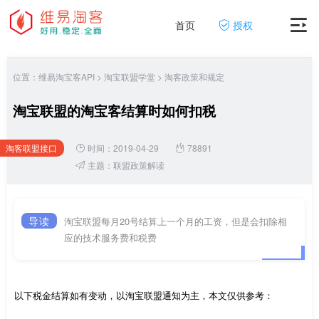
首页
授权
位置：
维易淘宝客API
>
淘宝联盟学堂
>
淘客政策和规定
淘宝联盟的淘宝客结算时如何扣税
淘客联盟接口
时间：2019-04-29
78891
网
主题：
联盟政策解读
导读
淘宝联盟每月20号结算上一个月的工资，但是会扣除相
应的技术服务费和税费
以下税金结算如有变动，以淘宝联盟通知为主，本文仅供参考：