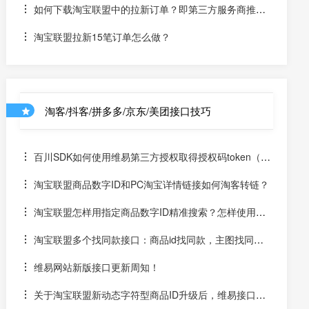
如何下载淘宝联盟中的拉新订单？即第三方服务商推广
的订单接口
淘宝联盟拉新15笔订单怎么做？
淘客/抖客/拼多多/京东/美团接口技巧
百川SDK如何使用维易第三方授权取得授权码token（un
iapp）
淘宝联盟商品数字ID和PC淘宝详情链接如何淘客转链？
淘宝联盟怎样用指定商品数字ID精准搜索？怎样使用数
字ID和场景ID2转链？
淘宝联盟多个找同款接口：商品id找同款，主图找同
款，SKU找同款
维易网站新版接口更新周知！
关于淘宝联盟新动态字符型商品ID升级后，维易接口跟