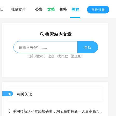
接口
批量支付
公告
文档
价格
教程
登录/注册
搜索站内文章
查找
热门搜索：
比价
找同款
渠道ID
相关阅读
手淘拉新活动奖励加磅啦：淘宝联盟拉新一人最高赚70