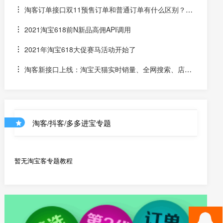
进情况和API调用说明
淘客订单接口双11预售订单和普通订单有什么区别？怎
么区分是淘客双11预售订单是否已付尾款？预售中支付了定
2021淘宝618前N新品高佣API调用
金的宝贝该如何计算佣金
2021年淘宝618大促赛马活动开始了
淘客新接口上线：淘宝天猫实时销量、全网搜索、店铺
优惠券和店铺商品API
淘客/抖客/多多进宝专题
暂无淘宝客专题教程