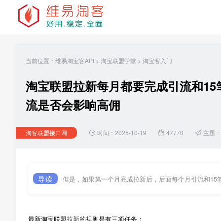
当前位置：
维易淘宝客API
>
淘宝联盟学堂
>
淘宝客入门
淘宝联盟拉新每月都要完成引流和15
流是否会影响高佣
淘客联盟接口网
时间：2025-10-19
47770
主题：
导读
但是，如果第一个月完成拉新后，后面每个月引流和15
最新淘宝联盟
拉新
的规则是有三项任务：