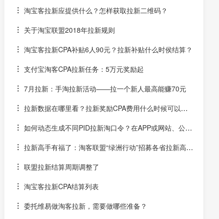
元！
淘宝客拉新应提供什么？怎样获取拉新二维码？
关于淘宝联盟2018年拉新规则
淘宝客拉新CPA补贴6人90元？拉新补贴什么时侯结算？
支付宝淘客CPA拉新任务：5万元奖励起
7月拉新：手淘拉新活动——拉一个新人最高能赚70元
拉新数据在哪里看？拉新奖励CPA费用什么时候可以提
现？
如何动态生成不同PID拉新淘口令？在APP或网站、公众
号中实时生成拉新口令
拉新高手有福了：淘客联盟“绿洲行动”招募各省拉新高
手--额外奖励+官方颁奖
联盟拉新结算周期调整了
淘宝客拉新CPA结算列表
委托维易做淘客拉新，需要做哪些准备？