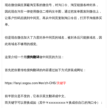
现在微信疯狂屏蔽淘宝客的微信号，对
淘口令
、淘宝链接各种封杀，
因此现在
淘客
一律使用微信二维码
发单
图，通过把发单图发到微信上，
让客户扫码后跳到中间页。再从中间页复制淘口令后，打开手淘领券买
单。
但是现在微信加大了力度封杀中间页的域名，被封杀后只能换域名，因
此有域名不够用的感觉。
这里介绍一个用
搜狗翻译
做中间页的方法：
首先把你要传给搜狗翻译的内容通过如下方式拼装成网址：
https://fanyi.sogou.com/#en/zh-CHS/
关键字
前半部分是不变的，它表示英文翻译成中文。
而关键字可以替换成如（其中￥xxxxxxxxxx￥换成你自己的淘口令）：