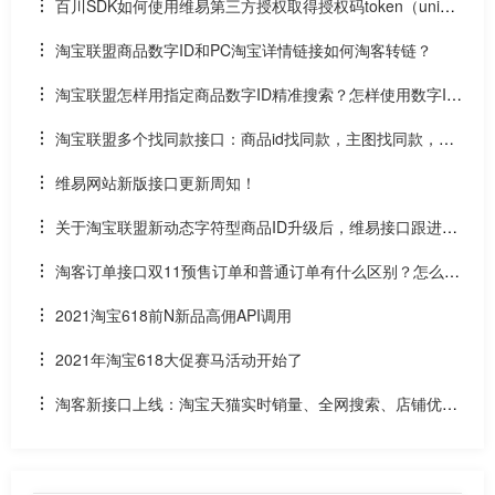
百川SDK如何使用维易第三方授权取得授权码token（uniap
p）
淘宝联盟商品数字ID和PC淘宝详情链接如何淘客转链？
淘宝联盟怎样用指定商品数字ID精准搜索？怎样使用数字ID
和场景ID2转链？
淘宝联盟多个找同款接口：商品id找同款，主图找同款，SK
U找同款
维易网站新版接口更新周知！
关于淘宝联盟新动态字符型商品ID升级后，维易接口跟进情
况和API调用说明
淘客订单接口双11预售订单和普通订单有什么区别？怎么区
分是淘客双11预售订单是否已付尾款？预售中支付了定金的宝
2021淘宝618前N新品高佣API调用
贝该如何计算佣金
2021年淘宝618大促赛马活动开始了
淘客新接口上线：淘宝天猫实时销量、全网搜索、店铺优惠
券和店铺商品API