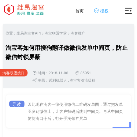
首页
授权
位置：
维易淘宝客API
>
淘宝联盟学堂
>
淘客推广
淘宝客如何用搜狗翻译做微信发单中间页，防止
微信封锁屏蔽
淘客联盟接口
时间：2018-11-06
35951
网
主题：
返利机器人
,
淘宝客引流吸粉
导读
因此现在淘客一律使用微信二维码发单图，通过把发单
图发到微信上，让客户扫码后跳到中间页。再从中间页
复制淘口令后，打开手淘领券买单