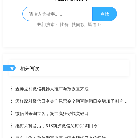
查找
热门搜索：
比价
找同款
渠道ID
相关阅读
查券返利微信机器人推广海报设置方法
怎样应对微信口令类消息禁令？淘宝除淘口令增加了图片分
享功能
微信封杀淘宝客，淘宝疯狂寻找突破口
继封杀抖音后，618前夕微信又封杀“淘口令”
巨头之争：微信淘宝再度上演围绕淘口令的切磋