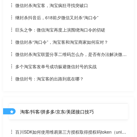
享功能
微信封杀淘宝客，淘宝疯狂寻找突破口
继封杀抖音后，618前夕微信又封杀“淘口令”
巨头之争：微信淘宝再度上演围绕淘口令的切磋
微信封杀“淘口令”，淘宝客和淘宝商家如何应对？
微信封杀淘宝联盟分享二维码怎么办，是否有办法解决微信
封锁？
多个淘宝客发单号成功躲避微信封号的实战
微信封号：淘宝客的出路到底在哪？
淘客/抖客/拼多多/京东/美团接口技巧
百川SDK如何使用维易第三方授权取得授权码token（uniap