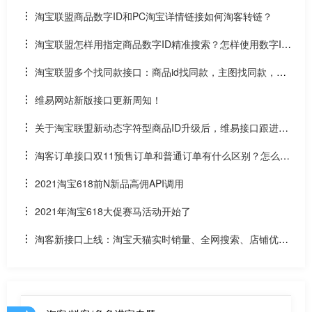
p）
淘宝联盟商品数字ID和PC淘宝详情链接如何淘客转链？
淘宝联盟怎样用指定商品数字ID精准搜索？怎样使用数字ID
和场景ID2转链？
淘宝联盟多个找同款接口：商品id找同款，主图找同款，SK
U找同款
维易网站新版接口更新周知！
关于淘宝联盟新动态字符型商品ID升级后，维易接口跟进情
况和API调用说明
淘客订单接口双11预售订单和普通订单有什么区别？怎么区
分是淘客双11预售订单是否已付尾款？预售中支付了定金的宝
2021淘宝618前N新品高佣API调用
贝该如何计算佣金
2021年淘宝618大促赛马活动开始了
淘客新接口上线：淘宝天猫实时销量、全网搜索、店铺优惠
券和店铺商品API