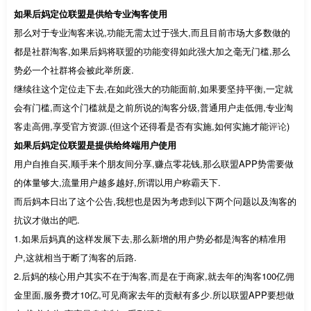
如果后妈定位联盟是供给专业淘客使用
那么对于专业淘客来说,功能无需太过于强大,而且目前市场大多数做的
都是社群淘客,如果后妈将联盟的功能变得如此强大加之毫无门槛,那么
势必一个社群将会被此举所废.
继续往这个定位走下去,在如此强大的功能面前,如果要坚持平衡,一定就
会有门槛,而这个门槛就是之前所说的淘客分级,普通用户走低佣,专业淘
客走高佣,享受官方资源.(但这个还得看是否有实施,如何实施才能
评论
)
如果后妈定位联盟是提供给终端用户使用
用户自推自买,顺手来个朋友间分享,赚点零花钱,那么联盟APP势需要做
的体量够大,流量用户越多越好,所谓以用户称霸天下.
而后妈本日出了这个公告,我想也是因为考虑到以下两个问题以及淘客的
抗议才做出的吧.
1.如果后妈真的这样发展下去,那么新增的用户势必都是淘客的精准用
户,这就相当于断了淘客的后路.
2.后妈的核心用户其实不在于淘客,而是在于商家,就去年的淘客100亿佣
金里面,服务费才10亿,可见商家去年的贡献有多少.所以联盟APP要想做