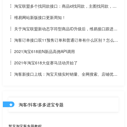
和场景ID2转链？
淘宝联盟多个找同款接口：商品id找同款，主图找同款，SK
U找同款
维易网站新版接口更新周知！
关于淘宝联盟新动态字符型商品ID升级后，维易接口跟进情
况和API调用说明
淘客订单接口双11预售订单和普通订单有什么区别？怎么区
分是淘客双11预售订单是否已付尾款？预售中支付了定金的宝
2021淘宝618前N新品高佣API调用
贝该如何计算佣金
2021年淘宝618大促赛马活动开始了
淘客新接口上线：淘宝天猫实时销量、全网搜索、店铺优惠
券和店铺商品API
淘客/抖客/多多进宝专题
暂无淘宝客专题教程