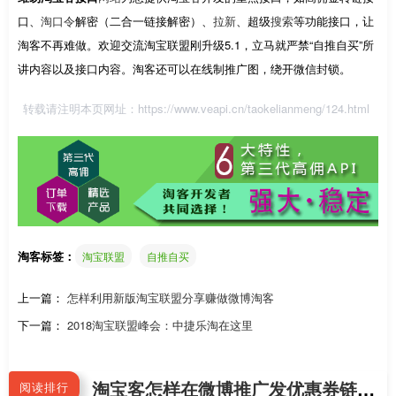
口、
淘口令
解密（二合一链接解密）、
拉新
、超级
搜索
等功能接口，让
淘客不再难做。欢迎交流淘宝联盟刚升级5.1，立马就严禁“自推自买”所
讲内容以及接口内容。淘客还可以在线制推广图，绕开微信封锁。
转载请注明本页网址：
https://www.veapi.cn/taokelianmeng/124.html
淘客标签：
淘宝联盟
自推自买
上一篇：
怎样利用新版淘宝联盟分享赚做微博淘客
下一篇：
2018淘宝联盟峰会：中捷乐淘在这里
淘宝客怎样在微博推广发优惠券链接不会被屏蔽拦截？手机新浪微博APP怎么直接跳到淘宝APP领券？
阅读排行