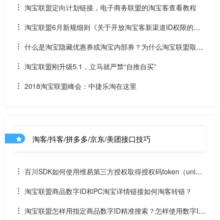
淘宝联盟定向计划链接，电子商务联盟的淘宝客查看教程
淘宝联盟6月新规细则《关于开放淘宝客新渠道ID权限的公
告》
什么是淘宝隐藏优惠券或淘宝内部券？为什么淘宝联盟取消
隐藏优惠券？
淘宝联盟刚升级5.1，立马就严禁“自推自买”
2018淘宝联盟峰会：中捷乐淘在这里
淘客/抖客/拼多多/京东/美团接口技巧
百川SDK如何使用维易第三方授权取得授权码token（uniap
p）
淘宝联盟商品数字ID和PC淘宝详情链接如何淘客转链？
淘宝联盟怎样用指定商品数字ID精准搜索？怎样使用数字ID