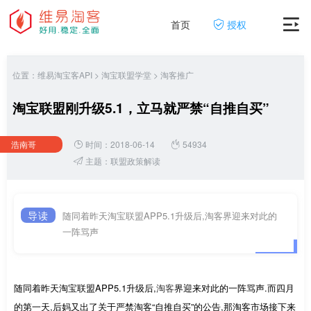
首页
授权
位置：
维易淘宝客API
>
淘宝联盟学堂
>
淘客推广
淘宝联盟刚升级5.1，立马就严禁“自推自买”
浩南哥
时间：2018-06-14
54934
主题：
联盟政策解读
导读
随同着昨天淘宝联盟APP5.1升级后,淘客界迎来对此的
一阵骂声
随同着昨天淘宝联盟APP5.1升级后,
淘客
界迎来对此的一阵骂声.而四月
的第一天,后妈又出了关于严禁淘客“自推自买”的公告,那淘客市场接下来