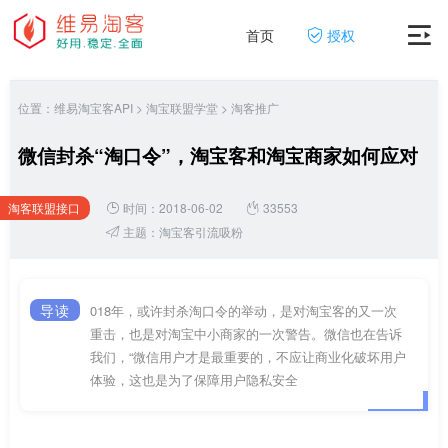
首页
授权
位置：
维易淘宝客API
>
淘宝联盟学堂
>
淘客推广
微信封杀“淘口令”，淘宝客和淘宝商家如何应对
淘客联盟接口
时间：2018-06-02
33553
网
主题：
淘宝客引流吸粉
导读
018年，或许封杀淘口令的举动，是对淘宝客的又一次
重击，也是对淘宝中小商家的一次警告。微信也在告诉
我们，“微信用户才是最重要的，不应让商业化破坏用户
体验，这也是为了保障用户隐私安全