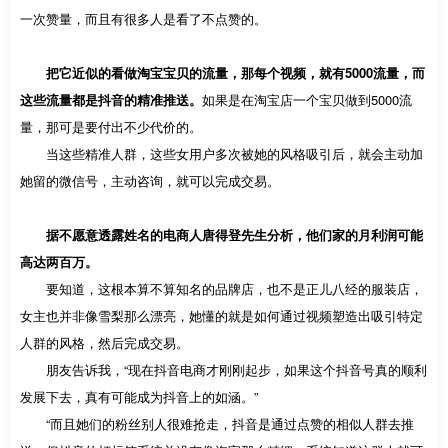
一次赞量，而且有很多人是看了不点赞的。
把它近似的看做淘宝宝贝的流量，那每个视频，就有5000流量，而
这些流量都是抖音的精准推送。
如果是在淘宝店一个宝贝做到5000流
量，那可是要付出不少代价的。
当这些精准人群，这些女用户多次被她的风格吸引后，就会主动加
她留的微信号，主动咨询，就可以完成交易。
据不愿意透露姓名的电商人唐得登先生分析，他们家的月利润可能
高达两百万。
要知道，这根本算不算知名的品牌店，也不是正儿八经的服装店，
女主也并非像雪梨那么漂亮，她懂的就是如何通过视频塑造出吸引特定
人群的风格，然后完成交易。
朋友告诉我，“现在抖音电商才刚刚起步，如果这个抖音号真的顺利
发展下去，真有可能成为抖音上的如涵。”
“而且她们的粉丝别人很难抢走，抖音是通过点赞的相似人群去推