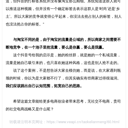
送，但抖音的打标签系统并没有像淘宝那么精细。系统知道这群人就可
以推送这种视频，但并没有一个确定标签去表示这群人是‘时尚’还是‘乡
土’。所以大家的竞争就变得公平起来，你没法去抢占别人的标签，别人
也没法抢占你的标签。”
与淘宝不同的是，由于淘宝的流量是公域的，所以商家之间需要不
断地竞争，在一个池子里抢流量，要么是你赢，要么是我赢。
这个抖音号给我的启示是，她的粉丝群，就是她的一个私域流量，
流量是她自己吸引来的，也只喜欢她这种风格，这也是别人抢不走的。
说了这个案例，不是想告诉大家去模仿她，而是说，在大家遇到瓶
颈的时候，你以为是大家都不行了，但其实确实有些商家过得很滋润。
我们应该跳出自己认知范围，拓宽自己的思路。
希望这篇文章能给更多电商创业者带来思考，无社交不电商，贵司
的社交电商战略又是什么呢？
转载请注明本页网址：
https://www.veapi.cn/taokelianmeng/60.html