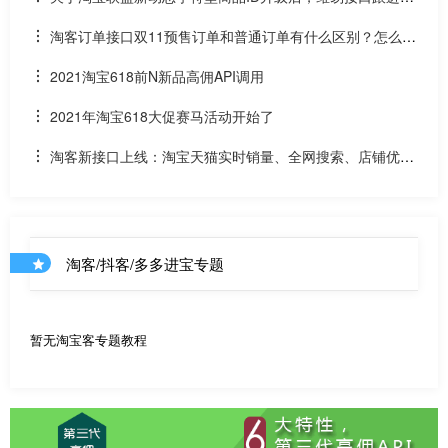
况和API调用说明
淘客订单接口双11预售订单和普通订单有什么区别？怎么区
分是淘客双11预售订单是否已付尾款？预售中支付了定金的宝
2021淘宝618前N新品高佣API调用
贝该如何计算佣金
2021年淘宝618大促赛马活动开始了
淘客新接口上线：淘宝天猫实时销量、全网搜索、店铺优惠
券和店铺商品API
淘客/抖客/多多进宝专题
暂无淘宝客专题教程