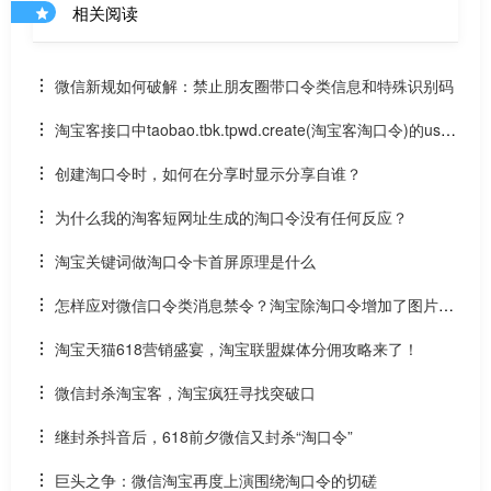
相关阅读
微信新规如何破解：禁止朋友圈带口令类信息和特殊识别码
淘宝客接口中taobao.tbk.tpwd.create(淘宝客淘口令)的user
_id参数（userid）在哪取得？
创建淘口令时，如何在分享时显示分享自谁？
为什么我的淘客短网址生成的淘口令没有任何反应？
淘宝关键词做淘口令卡首屏原理是什么
怎样应对微信口令类消息禁令？淘宝除淘口令增加了图片分
享功能
淘宝天猫618营销盛宴，淘宝联盟媒体分佣攻略来了！
微信封杀淘宝客，淘宝疯狂寻找突破口
继封杀抖音后，618前夕微信又封杀“淘口令”
巨头之争：微信淘宝再度上演围绕淘口令的切磋