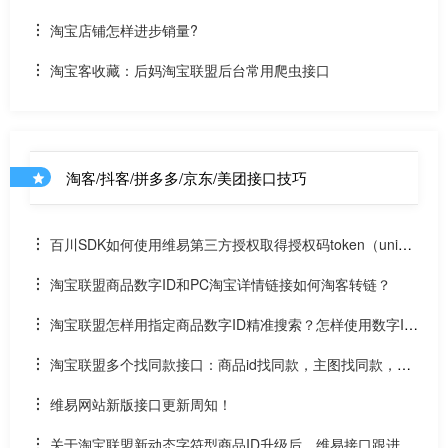
淘宝店铺怎样进步销量?
淘宝客收藏：后妈淘宝联盟后台常用爬虫接口
淘客/抖客/拼多多/京东/美团接口技巧
百川SDK如何使用维易第三方授权取得授权码token（uniap
p）
淘宝联盟商品数字ID和PC淘宝详情链接如何淘客转链？
淘宝联盟怎样用指定商品数字ID精准搜索？怎样使用数字ID
和场景ID2转链？
淘宝联盟多个找同款接口：商品id找同款，主图找同款，SK
U找同款
维易网站新版接口更新周知！
关于淘宝联盟新动态字符型商品ID升级后，维易接口跟进情