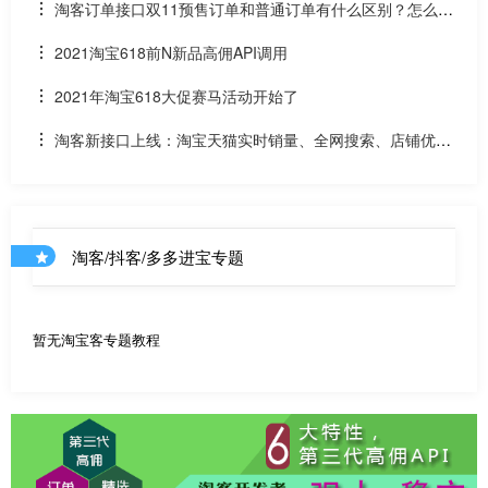
况和API调用说明
淘客订单接口双11预售订单和普通订单有什么区别？怎么区
分是淘客双11预售订单是否已付尾款？预售中支付了定金的宝
2021淘宝618前N新品高佣API调用
贝该如何计算佣金
2021年淘宝618大促赛马活动开始了
淘客新接口上线：淘宝天猫实时销量、全网搜索、店铺优惠
券和店铺商品API
淘客/抖客/多多进宝专题
暂无淘宝客专题教程