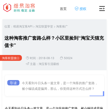
首页
授权
位置：
维易淘宝客API
>
淘宝联盟学堂
>
淘客推广
这种淘客推广套路么样？小区里捡到“淘宝天猫充
值卡”
淘客联盟接口
时间：2018-08-13
50024
网
主题：
淘宝客引流吸粉
导读
今天看到今日头条一篇文章，是一个淘客的推广套路，
被小编说成是骗局，那么，你觉得这种方式怎么样？
今天看到今日头条一篇文章，是一个
淘客
的推广套路，被小编说成是骗