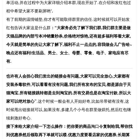
单活动,并在过程中为大家详细介绍本群,现在开始了.在介绍和发红包过
程中希望大家不要刷屏哟”
.
有了前期的温情铺垫,你才有可能取得群里的信任.这时候就可以开始发
红包告诉大家这是什么群
：“大家务必先了解下我们群,我们群主要是做
天猫品牌的内部亏本冲销量秒杀,价格绝对惊艳,还有超多福利等着大家,
今天就是简单的先让大家了解下,福利不止一点点的,容我做会儿广告哈~
晚点还有福利!生活品、男士、女士、母婴、零食、电子、家电应有尽
有.
也许有人会担心我们发出的链接会有问题,大家可以完全放心,大家都有
安装杀毒软件,可以看看有没有问题,我们所有发布的宝贝,都是源自于天
猫淘宝.所有链接跳转都是去到淘宝的.所有交易也是在淘宝付款.所以大
家可以绝对放心”
.这个时候一般会有人开始好奇,比如吊带裙有没有,这
时候甩出链接就可以,如果没有,多建几个小号在群里做烘托,然后红包继
续刺激好奇心.
接下来给大家介绍一下怎么操作：把你要的商品
淘口令
复制给我,帮你找
到优惠券然后领取再下单就可以喽.优惠力度要看店家的优惠券,长期算