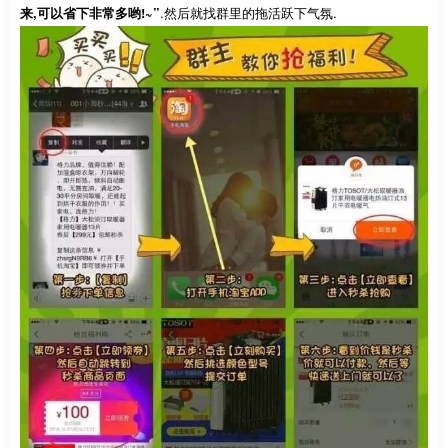
来,可以省下非常多哟!~”
.然后就找群里的拖活跃下气氛.