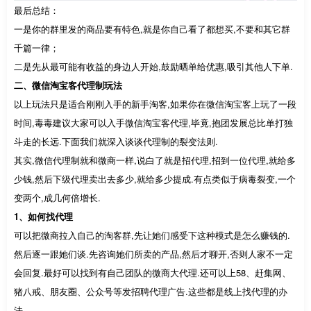
最后总结：
一是你的群里发的商品要有特色,就是你自己看了都想买,不要和其它群
千篇一律；
二是先从最可能有收益的身边人开始,鼓励晒单给优惠,吸引其他人下单.
二、微信淘宝客代理制玩法
以上玩法只是适合刚刚入手的新手淘客,如果你在微信淘宝客上玩了一段
时间,毒毒建议大家可以入手微信淘宝客代理,毕竟,抱团发展总比单打独
斗走的长远.下面我们就深入谈谈代理制的裂变法则.
其实,微信代理制就和微商一样,说白了就是招代理,招到一位代理,就给多
少钱,然后下级代理卖出去多少,就给多少提成.有点类似于病毒裂变,一个
变两个,成几何倍增长.
1、如何找代理
可以把微商拉入自己的淘客群,先让她们感受下这种模式是怎么赚钱的.
然后逐一跟她们谈.先咨询她们所卖的产品,然后才聊开,否则人家不一定
会回复.最好可以找到有自己团队的微商大代理.还可以上58、赶集网、
猪八戒、朋友圈、公众号等发招聘代理广告.这些都是线上找代理的办
法.