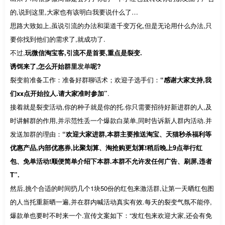
的,说到这里,大家也有该明白我要说什么了…
思路大致如上,虽说引流的办法和渠道千变万化,但是无论用什么办法,只
要你找到他们的需求了,就成功了.
不过,
玩微信淘宝客,引流不是首要,重点是裂变.
诱饵来了,怎么开始群里
发单
呢?
裂变前准备工作：准备好群聊话术；欢迎子选手们：
“感谢大家支持,我
们xx点开始拉人.请大家准时参加”
.
接着就是裂变活动,你的种子就是你的托.你只需要招待好新进群的人,及
时讲解群的作用,并示范性丢一个爆款白菜单,同时告诉新人群内活动.并
发送加群的理由：
“欢迎大家进群,本群主要推送淘宝、天猫秒杀福利等
优惠产品,内部优惠券,比聚划算、淘抢购更划算!稍后晚上9点举行红
包、免单活动!顺便简单介绍下本群.本群不允许发任何广告、刷屏,违者
T”.
然后,挑个合适的时间扔几个1块50份的红包来激活群,让第一天晒红包图
的人当托重新晒一遍,并在群内喊活动真实有效.每天的裂变气氛不能停,
爆款单也要时不时来一个.宣传文案如下：“发红包来欢迎大家,还会有免