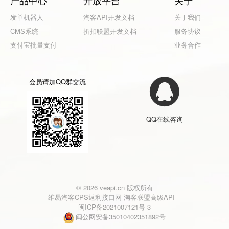
发单机器人
淘客API开发文档
关于我们
CMS系统
折扣联盟开发文档
服务协议
支付宝批量支付
业务合作
会员请加QQ群交流
QQ在线咨询
© 2026 veapi.cn 版权所有
维易淘客CPS返利接口网-淘客联盟高级API
闽ICP备2021007121号-3
闽公网安备35010402351892号