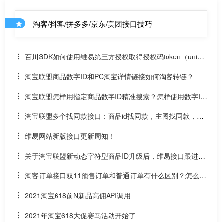
淘客/抖客/拼多多/京东/美团接口技巧
百川SDK如何使用维易第三方授权取得授权码token（uniap
p）
淘宝联盟商品数字ID和PC淘宝详情链接如何淘客转链？
淘宝联盟怎样用指定商品数字ID精准搜索？怎样使用数字ID
和场景ID2转链？
淘宝联盟多个找同款接口：商品id找同款，主图找同款，SK
U找同款
维易网站新版接口更新周知！
关于淘宝联盟新动态字符型商品ID升级后，维易接口跟进情
况和API调用说明
淘客订单接口双11预售订单和普通订单有什么区别？怎么区
分是淘客双11预售订单是否已付尾款？预售中支付了定金的宝
2021淘宝618前N新品高佣API调用
贝该如何计算佣金
2021年淘宝618大促赛马活动开始了