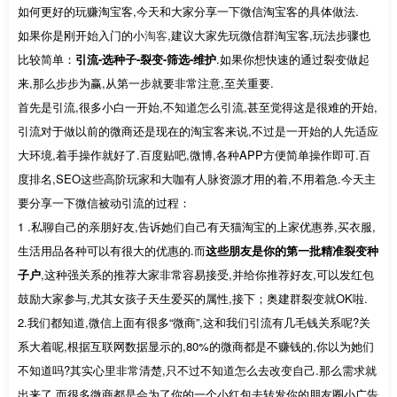
如何更好的玩赚淘宝客,今天和大家分享一下微信淘宝客的具体做法.
如果你是刚开始入门的小
淘客
,建议大家先玩微信群淘宝客,玩法步骤也
比较简单：
引流-选种子-裂变-筛选-维护
.如果你想快速的通过裂变做起
来,那么步步为赢,从第一步就要非常注意,至关重要.
首先是引流,很多小白一开始,不知道怎么引流,甚至觉得这是很难的开始,
引流对于做以前的微商还是现在的淘宝客来说,不过是一开始的人先适应
大环境,着手操作就好了.百度贴吧,微博,各种APP方便简单操作即可.百
度排名,SEO这些高阶玩家和大咖有人脉资源才用的着,不用着急.今天主
要分享一下微信被动引流的过程：
1 .私聊自己的亲朋好友,告诉她们自己有天猫淘宝的上家优惠券,买衣服,
生活用品各种可以有很大的优惠的.而
这些朋友是你的第一批精准裂变种
子户
,这种强关系的推荐大家非常容易接受,并给你推荐好友,可以发红包
鼓励大家参与,尤其女孩子天生爱买的属性,接下；奥建群裂变就OK啦.
2.我们都知道,微信上面有很多“微商”,这和我们引流有几毛钱关系呢?关
系大着呢,根据互联网数据显示的,80%的微商都是不赚钱的,你以为她们
不知道吗?其实心里非常清楚,只不过不知道怎么去改变自己.那么需求就
出来了.而很多微商都是会为了你的一个小红包去转发你的朋友圈小广告