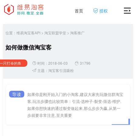
首页
授权
位置：
维易淘宝客API
>
淘宝联盟学堂
>
淘客推广
如何做微信淘宝客
一只打伞的鱼
时间：2018-06-03
31796
主题：
淘宝客引流吸粉
导读
如果你是刚开始入门的小淘客,建议大家先玩微信群淘宝
客,玩法步骤也比较简单：引流-选种子-裂变-筛选-维护.
如果你想快速的通过裂变做起来,那么步步为赢,从第一
步就要非常注意,至关重要