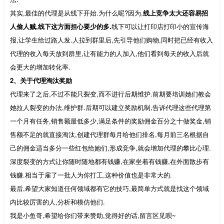
其实,最佳的代理是从线下开始.为什么呢?因为,
线上竞争太大还容易招
人偷人贼,线下这方面担心要少的多.
线下可以让打印店打印小的宣传海
报,让学生给过路人发.人拉到群里后,先引导他们购物,同时把已经有收入
代理的收入每天放到群里,让有能力的人加入,他们看到每天的收入后就
会更大的增加转化率.
2、关于代理淘汰奖励
代理来了之后,不过不能只裂变,而不进行后期维护.前期要培训她们教会
她拉人裂变的办法,维护群.后期可以建立奖励机制,告诉代理这些代理第
一个月有任务,销售额最低多少,满足条件的奖励佣金百分之十做奖金,销
售额不足的就直接淘汰,创建代理群每月给他们排名,每月前三名根据自
己的佣金适当多分一些红包给她们,形成竞争,就会增加代理的攀比心理.
深度裂变的方式让你随时随地都有钱赚,在家坐着有钱赚,在外面散步有
钱赚.相当于雇了一批人为你打工,这种价值也是非常大的.
最后,希望大家知道任何领域都有它的技巧,最简单方式就是找这个领域
内比较厉害的人,分析和模仿他们.
我是小鱼哥,希望给你们带来赞助,觉得好的话,留言区见呗~