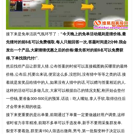
接下来是免单活跃气氛环节了：
“今天晚上的免单活动规则是猜价格,最
先猜对的前8名可以免费领取.每人只能回答一次,答题时间是2分钟.我会
发出一个产品,大家猜猜优惠之后的价格!最先答对的前8名可以免费获
得,下单找我代付!”
.
然后找些产品让群里人猜.公布答案的时候可以直接截图购买哪里的最终
价格,公布后,托要出来说,便宜这么多,没想到,没有猜中等等之类的话.接
着就是发奖品给猜中的人,如果没有人猜中的话,可以赠与答案相近的人.
这样的活动可以多做几次,大家可以根据自己的情况支配,刚开始会垫付
一些钱,要准备300-500元的预算,话说：吃人嘴短,拿人手软,取得信任后
才会带来长期的收益.
接下来更重要的是出单量,前期通过下单量一定要做越好用户调查,这样
省时省力非常精准,前期不多单可以手选发单,新手不要用采集群发单.
裂变不要着急,群里满150人筛选出微商,男号,第一批裂变种子决定以后