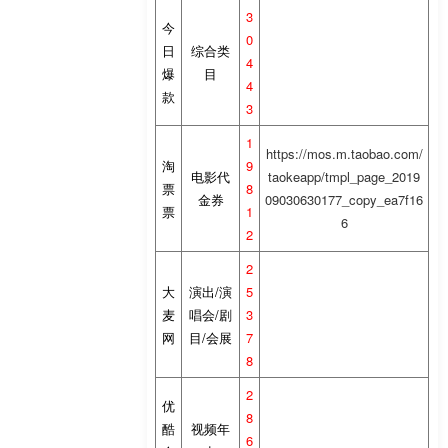
3
今
0
日
综合类
4
爆
目
4
款
3
1
https://mos.m.taobao.com/
淘
9
电影代
taokeapp/tmpl_page_2019
票
8
金券
09030630177_copy_ea7f16
票
1
6
2
2
大
演出/演
5
麦
唱会/剧
3
网
目/会展
7
8
2
优
8
酷
视频年
6