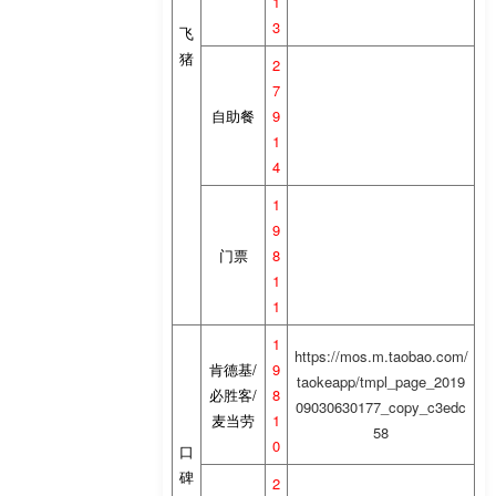
1
3
飞
猪
2
7
自助餐
9
1
4
1
9
门票
8
1
1
1
https://mos.m.taobao.com/
肯德基/
9
taokeapp/tmpl_page_2019
必胜客/
8
09030630177_copy_c3edc
麦当劳
1
58
0
口
碑
2