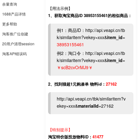
余量查询
【用法示例】
1688产品详情
1、获取淘宝商品ID 38953155461的相似商品：
更多帮助
例1：商品ID：http://api.veapi.cn/tb
淘客推广位创建
k/similaritem?vekey=xxx&
item_id
=
20用户清理session
38953155461
例2：淘口令：http://api.veapi.cn/tb
淘客API错误码
k/similaritem?vekey=xxx&
item_id
=
￥scB2cvOrMJ9￥
2、找到猫超1元购凑单 物料id：
27162
http://api.veapi.cn/tbk/similaritem?v
ekey=xxx&
materialId
=27162
【特别提示】
淘宝特价版投放物料ID：
41477