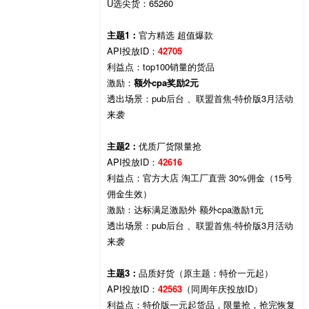
U选尖货：65260
主题1：
官方精选 超值爆款
API投放ID：
42705
利益点：top100销量的货品
激励：
额外cpa奖励2元
透出场景：pub后台 、联盟首焦-特价版3月活动
来袭
主题2：
优质厂货限量抢
API投放ID：
42616
利益点：官方大店 淘工厂直营 30%佣金（15号
佣金生效）
激励：达标满足激励外 额外cpa激励1元
透出场景：pub后台 、联盟首焦-特价版3月活动
来袭
主题3：
品质好货（原主题：特价一元起）
API投放ID：
42563
（同周年庆投放ID）
利益点：特价版一元起货品，限量抢，抢完恢复