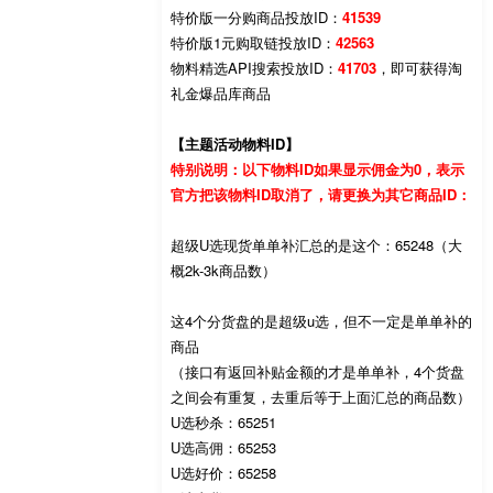
特价版一分购商品投放ID：
41539
特价版1元购取链投放ID：
42563
物料精选API搜索投放ID：
41703
，即可获得淘
礼金爆品库商品
【主题活动物料ID】
特别说明：以下物料ID如果显示佣金为0，表示
官方把该物料ID取消了，请更换为其它商品ID：
超级U选现货单单补汇总的是这个：65248（大
概2k-3k商品数）
这4个分货盘的是超级u选，但不一定是单单补的
商品
（接口有返回补贴金额的才是单单补，4个货盘
之间会有重复，去重后等于上面汇总的商品数）
U选秒杀：65251
U选高佣：65253
U选好价：65258