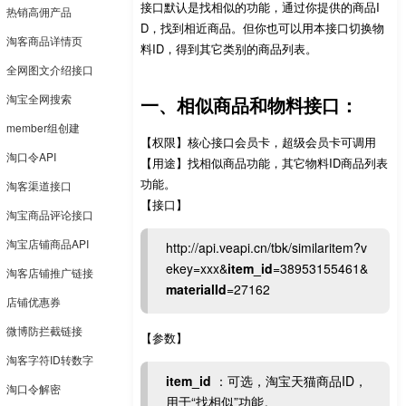
接口默认是找相似的功能，通过你提供的商品I
热销高佣产品
D，找到相近商品。但你也可以用本接口切换物
淘客商品详情页
料ID，得到其它类别的商品列表。
全网图文介绍接口
淘宝全网搜索
一、相似商品和物料接口：
member组创建
【权限】核心接口会员卡，超级会员卡可调用
淘口令API
【用途】找相似商品功能，其它物料ID商品列表
功能。
淘客渠道接口
【接口】
淘宝商品评论接口
淘宝店铺商品API
http://api.veapi.cn/tbk/similaritem?v
ekey=xxx&
item_id
=38953155461&
淘客店铺推广链接
materialId
=27162
店铺优惠券
微博防拦截链接
【参数】
淘客字符ID转数字
item_id
：可选，淘宝天猫商品ID，
淘口令解密
用于“找相似”功能。