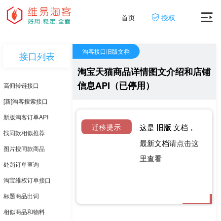
首页
授权
淘客接口旧版文档
接口列表
淘宝天猫商品详情图文介绍和店铺
信息API（已停用）
高佣转链接口
[新]淘客搜索接口
新版淘客订单API
迁移提示
这是
旧版
文档，
找同款相似推荐
最新文档
请点击这
图片搜同款商品
里查看
处罚订单查询
淘宝维权订单接口
标题商品出词
相似商品和物料