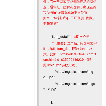
值，它一般是淘宝或天猫产品的副标
题，通常是一些卖点说明，出现在淘
宝/天猫的详情页标题下方位置，
如“100%棉打底衫 工厂直供 收藏加
购先发货”
"item_detail": [
//图文介绍
//【重要】当产品介绍含有文字
时，这时item_detail强制为html格
式。比如：https://detail.tmall.com/it
em.htm?id=635099446239 书籍，
此时picType参数失效，
"http://img.alicdn.com/img
e....jpg",
"http://img.alicdn.com/imge
x...2.jpg",
....
],