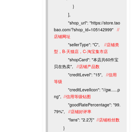
}
],
"shop_url": "https://store.tao
bao.com/?shop_id=105142999"
//
店铺网址
"sellerType": "C",
//店铺类
型，B-天猫店，C-淘宝集市店
"shopCard": "本店共60件宝
贝在热卖",
//店铺产品数
"creditLevel": "15",
//信用
等级
"creditLevelIcon": "//gw......p
ng",
//信用等级钻图
"goodRatePercentage": "99.
79%",
//店铺好评率
"fans": "2.2万"
//店铺粉丝数
}