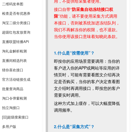
用，不提供给采集者使用。
二维码发单图
接口自带“
防采集自动冻结接口权
检查是否有优惠券
限
”功能，请不要使用采集方式调用
本接口，否则被系统加进冻结队列，
淘宝二级分类接口
我们不再解冻你的权限，也不退款。
超级红包发放查询
当你使用该接口意味着知晓此条款。
直播联盟转播API
淘礼金解析检测
1.什么是“按需使用”？
直播间精选列表
即按你的应用场景需要调用：当你的
客户进入你的APP或网站等应用的详
猜你喜欢接口
情页时，可能有需要看图文介绍再决
官方活动链接生成
定是否购买，当你的客户决定查看图
文介绍时再调用接口，即按您的客户
批量查询商品
需要实时调用。
淘口令弹窗检测
这种方式加上缓存，可以大幅度降低
拍立淘接口
调用频率。
[旧]超级搜索接口
2.什么是“采集方式”？
多用户版