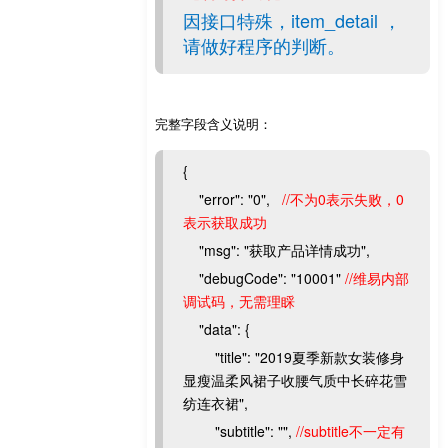
因接口特殊，item_detail ，
请做好程序的判断。
完整字段含义说明：
{
"error": "0",
//不为0表示失败，0
表示获取成功
"msg": "获取产品详情成功",
"debugCode": "10001"
//维易内部
调试码，无需理睬
"data": {
"title": "2019夏季新款女装修身
显瘦温柔风裙子收腰气质中长碎花雪
纺连衣裙",
"subtitle": "",
//subtitle不一定有