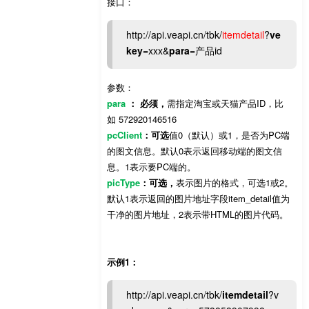
接口：
http://api.veapi.cn/tbk/
itemdetail
?
ve
key
=xxx&
para
=产品id
参数：
para
： 必须，
需指定淘宝或天猫产品ID，比
如 572920146516
pcClient
：可选
值0（默认）或1，是否为PC端
的图文信息。默认0表示返回移动端的图文信
息。1表示要PC端的。
picType
：可选，
表示图片的格式，可选1或2。
默认1表示返回的图片地址字段item_detail值为
干净的图片地址，2表示带HTML的图片代码。
示例1：
http://api.veapi.cn/tbk/
itemdetail
?v