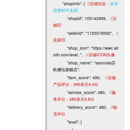
"shopInfo": {
//店铺信息：
本字
段暂时不支持。
"shopId": 105142999,
//店
铺ID
"sellerId": "1725579592",
//
卖家ID
"shop_icon": "https://wwc.ali
cdn.com/avat..",
//店铺ICON头像
"shop_name": "saronala莎
欧娜拉旗舰店",
"item_score": 490,
//店铺
产品评分，490表示4.9分
"service_score": 480,
//服
务评分，480表示4.8分
"delivery_score": 480,
//物
流评分
"level": [