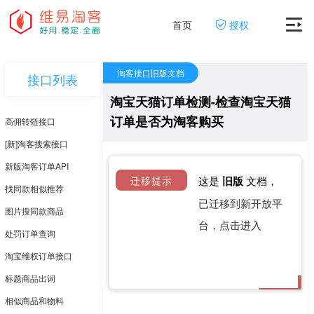
首页
授权
淘客接口旧版文档
接口列表
淘宝天猫订单检测-检查淘宝天猫
订单是否为淘客购买
高佣转链接口
[新]淘客搜索接口
新版淘客订单API
迁移提示
这是
旧版
文档，
找同款相似推荐
已迁移到新开放平
图片搜同款商品
台，点击进入
处罚订单查询
淘宝维权订单接口
标题商品出词
相似商品和物料