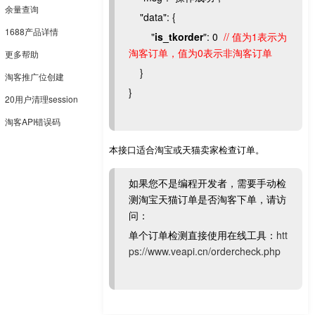
余量查询
"data": {
1688产品详情
"
is_tkorder
": 0
// 值为1表示为
淘客订单，值为0表示非淘客订单
更多帮助
}
淘客推广位创建
}
20用户清理session
淘客API错误码
本接口适合淘宝或天猫卖家检查订单。
如果您不是编程开发者，需要手动检
测淘宝天猫订单是否淘客下单，请访
问：
单个订单检测直接使用在线工具：
htt
ps://www.veapi.cn/ordercheck.php