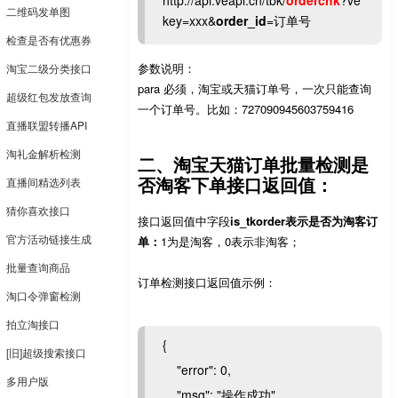
http://api.veapi.cn/tbk/
orderchk
?ve
二维码发单图
key=xxx&
order_id
=订单号
检查是否有优惠券
参数说明：
淘宝二级分类接口
para 必须，淘宝或天猫订单号，一次只能查询
超级红包发放查询
一个订单号。比如：727090945603759416
直播联盟转播API
淘礼金解析检测
二、淘宝天猫订单批量检测是
否淘客下单接口返回值：
直播间精选列表
猜你喜欢接口
接口返回值中字段
is_tkorder表示是否为淘客订
官方活动链接生成
单：
1为是淘客，0表示非淘客；
批量查询商品
订单检测接口返回值示例：
淘口令弹窗检测
拍立淘接口
{
[旧]超级搜索接口
"error": 0,
多用户版
"msg": "操作成功",