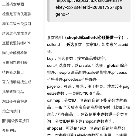
http://api.veapi.cn/tbk/shopitems?v
二维码发单图
ekey=xxx&sellerId=263817957&pa
检查是否有优惠券
geno=1
淘宝二级分类接口
超级红包发放查询
参数说明
（shopId或sellerId必须提供一个）
：
直播联盟转播API
sellerId ：
必选
参数，卖家ID，即卖家的userid
值。
淘礼金解析检测
key：可选参数，搜索商品关键字。
直播间精选列表
sort:可选参数：默认sale,可选项：
global
综合
猜你喜欢接口
排序, newpro 新品排序,sale销量排序,priceasc
价格升序,pricedesc价格降序
官方活动链接生成
pageno：可选，页码，用于翻页。注意没有pag
批量查询商品
esize参数，一页固定
10
项产品。
catmap：分类ID，查询该店铺下指定分类的商
淘口令弹窗检测
品，一般当天猫淘宝店铺商品很多时（比如天猫
拍立淘接口
超市7万多商品），建议使用本参数逐一分类查
[旧]超级搜索接口
询，分类ID使用下列shopcat参数查询。
shopcat
：可选值1或0，查询该店铺的商品分
多用户版
类，本参数须和sellerId参数配合使用，当使用