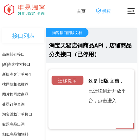
首页
授权
淘客接口旧版文档
接口列表
淘宝天猫店铺商品API，店铺商品
分类接口（已停用）
高佣转链接口
[新]淘客搜索接口
新版淘客订单API
迁移提示
这是
旧版
文档，
找同款相似推荐
已迁移到新开放平
图片搜同款商品
台，点击进入
处罚订单查询
淘宝维权订单接口
标题商品出词
相似商品和物料