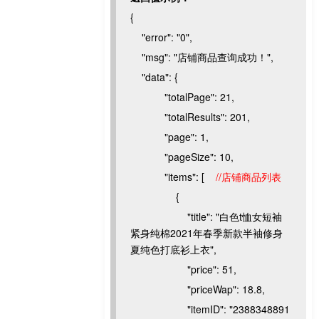
{
"error": "0",
"msg": "店铺商品查询成功！",
"data": {
"totalPage": 21,
"totalResults": 201,
"page": 1,
"pageSize": 10,
"items": [
//店铺商品列表
{
"title": "白色t恤女短袖
紧身纯棉2021年春季新款半袖修身
夏纯色打底衫上衣",
"price": 51,
"priceWap": 18.8,
"itemID": "2388348891