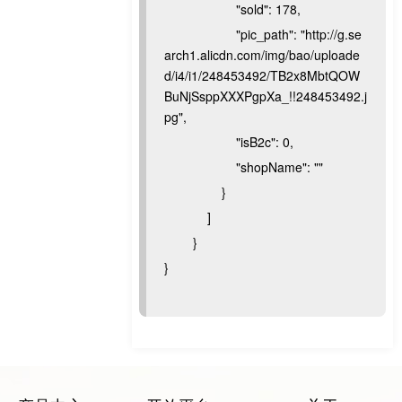
"sold": 178,
"pic_path": "http://g.se
arch1.alicdn.com/img/bao/uploade
d/i4/i1/248453492/TB2x8MbtQOW
BuNjSsppXXXPgpXa_!!248453492.j
pg",
"isB2c": 0,
"shopName": ""
}
]
}
}