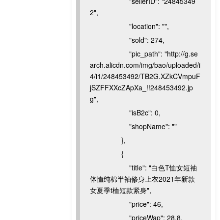
"sellerID": "24845349
2",
"location": "",
"sold": 274,
"pic_path": "http://g.se
arch.alicdn.com/img/bao/uploaded/i
4/i1/248453492/TB2G.XZkCVmpuF
jSZFFXXcZApXa_!!248453492.jp
g",
"isB2c": 0,
"shopName": ""
},
{
"title": "白色T恤女短袖
体恤纯棉半袖修身上衣2021年新款
女夏季t桖短款紧身",
"price": 46,
"priceWap": 28.8,