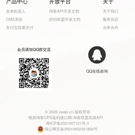
产品中心
开放平台
关于
发单机器人
淘客API开发文档
关于我们
CMS系统
折扣联盟开发文档
服务协议
支付宝批量支付
业务合作
会员请加QQ群交流
QQ在线咨询
© 2026 veapi.cn 版权所有
维易淘客CPS返利接口网-淘客联盟高级API
闽ICP备2021007121号-3
闽公网安备35010402351892号