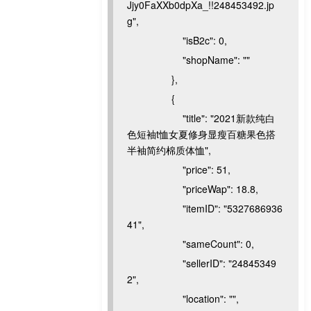
Jjy0FaXXb0dpXa_!!248453492.jp
g",
"isB2c": 0,
"shopName": ""
},
{
"title": "2021新款纯白
色短袖t恤女夏修身显瘦百糖果色搭
半袖简约棉质体恤",
"price": 51,
"priceWap": 18.8,
"itemID": "5327686936
41",
"sameCount": 0,
"sellerID": "24845349
2",
"location": "",