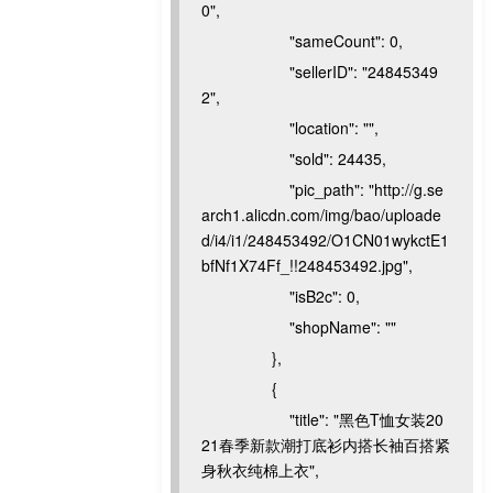
0",
"sameCount": 0,
"sellerID": "24845349
2",
"location": "",
"sold": 24435,
"pic_path": "http://g.se
arch1.alicdn.com/img/bao/uploade
d/i4/i1/248453492/O1CN01wykctE1
bfNf1X74Ff_!!248453492.jpg",
"isB2c": 0,
"shopName": ""
},
{
"title": "黑色T恤女装20
21春季新款潮打底衫内搭长袖百搭紧
身秋衣纯棉上衣",