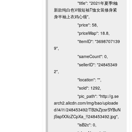
"title": "2021年夏季t桖
新款纯白色V领短袖T恤女装修身紧
身半袖上衣鸡心领",
"price": 58,
"priceWap": 18.8,
"itemID": "3698707139
9",
"sameCount": 0,
"sellerID": "24845349
2",
"location": "",
"sold": 1292,
"pic_path": "http://g.se
arch2.alicdn.com/img/bao/uploade
d/i4/i1/248453492/TB2kZjcsrSYBuN
jSspfXXcZCpXa_!!248453492.jpg",
"isB2c": 0,