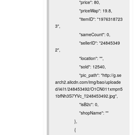
"price": 80,
"priceWap": 19.8,
"itemID": "1976318723
3",
"sameCount": 0,
"sellerID": "24845349
2",
"location": "",
"sold": 12540,
"pic_path": "http://g.se
arch2.alicdn.com/img/bao/uploade
d/i4/i1/248453492/O1CN011xmpn5
1bfNh3S7YVc_!!248453492.jpg",
"isB2c": 0,
"shopName": ""
},
{