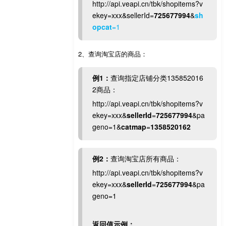
http://api.veapi.cn/tbk/shopitems?v
ekey=xxx&sellerId=
725677994
&
sh
opcat
=1
2、查询淘宝店的商品：
例1：
查询指定店铺分类135852016
2商品：
http://api.veapi.cn/tbk/shopitems?v
ekey=xxx&
sellerId
=
725677994
&pa
geno=1&
catmap
=
1358520162
例2：
查询淘宝店所有商品：
http://api.veapi.cn/tbk/shopitems?v
ekey=xxx&
sellerId
=
725677994
&pa
geno=1
返回值示例：