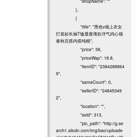
"shopName": ""
},
{
"title": "黑色v领上衣女
打底衫长袖T恤显瘦薄款洋气鸡心领
春秋百搭内搭纯棉",
"price": 58,
"priceWap": 18.8,
"itemID": "2384288864
9",
"sameCount": 0,
"sellerID": "24845349
2",
"location": "",
"sold": 313,
"pic_path": "http://g.se
arch1.alicdn.com/img/bao/uploade