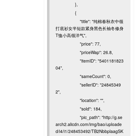
},
{
"title": "纯棉春秋衣中领
打底衫女半短款紧身黑色长袖冬修身
T恤小高领洋气",
"price": 77,
"priceWap": 26.8,
"itemID": "5401181823
04",
"sameCount": 0,
"sellerID": "24845349
2",
"location": "",
"sold": 184,
"pic_path": "http://g.se
arch2.alicdn.com/img/bao/uploade
d/i4/i1/248453492/TB2NbbplaagSK