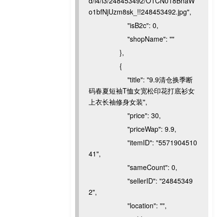
d/i4/i3/248453492/O1CN018BnaW
o1bfNjUzm8sk_!!248453492.jpg",
"isB2c": 0,
"shopName": ""
},
{
"title": "9.9清仓换季断
码春夏短袖T恤女宽松印花打底衫女
上衣长袖修身女装",
"price": 30,
"priceWap": 9.9,
"itemID": "5571904510
41",
"sameCount": 0,
"sellerID": "24845349
2",
"location": "",