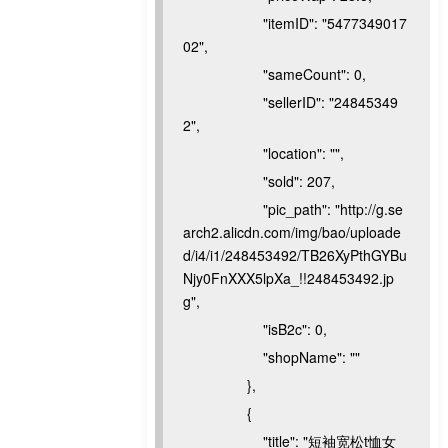
"itemID": "5477349017
02",
"sameCount": 0,
"sellerID": "24845349
2",
"location": "",
"sold": 207,
"pic_path": "http://g.se
arch2.alicdn.com/img/bao/uploade
d/i4/i1/248453492/TB26XyPthGYBu
Njy0FnXXX5lpXa_!!248453492.jp
g",
"isB2c": 0,
"shopName": ""
},
{
"title": "短袖宽松t恤女