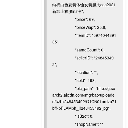
纯棉白色夏装体恤女装超火cec2021
新款上衣服ins潮",
"price": 69,
"priceWap": 25.8,
"itemID": "5974044391
35",
"sameCount": 0,
"sellerID": "24845349
2",
"location": "",
"sold": 198,
"pic_path": "http://g.se
arch2.alicdn.com/img/bao/uploade
d/i4/i1/248453492/O1CN01brdzp71
bfNbFLAMph_!!248453492.jpg",
"isB2c": 0,
"shopName": ""