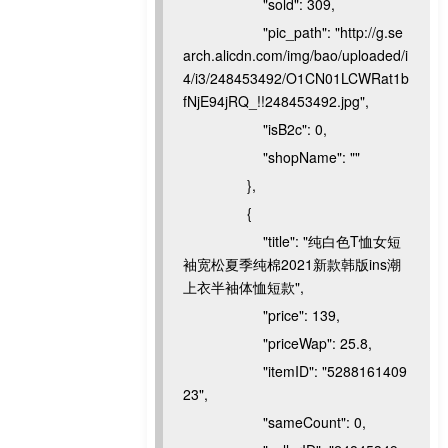
"sold": 309,
"pic_path": "http://g.se
arch.alicdn.com/img/bao/uploaded/i
4/i3/248453492/O1CN01LCWRat1b
fNjE94jRQ_!!248453492.jpg",
"isB2c": 0,
"shopName": ""
},
{
"title": "纯白色T恤女短
袖宽松夏季纯棉2021新款韩版ins潮
上衣半袖体恤短款",
"price": 139,
"priceWap": 25.8,
"itemID": "5288161409
23",
"sameCount": 0,