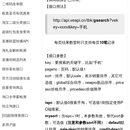
二维码发单图
【接口用法】
检查是否有优惠券
http://api.veapi.cn/tbk/
gsearch
?vek
淘宝二级分类接口
ey=xxxx&key=手机
超级红包发放查询
直播联盟转播API
每页结果数暂时只支持每页
10笔
记录
淘礼金解析检测
【接口参数】
直播间精选列表
key：要搜索的关键字，比如“手机”
猜你喜欢接口
pageno：页码，默认值1
sort：排序，默认sale，表示销量排序，其它可
官方活动链接生成
选值：global综合排序，newpro新品排序，price
批量查询商品
asc价格升序，pricedesc价值降序
淘口令弹窗检测
ispc
：默认值0搜索手淘，可选值1则指定使用P
拍立淘接口
C端搜索。
[旧]超级搜索接口
mysort：
当ispc=1时，本参数有效，替代sort参
数，可选值
（注意和参数sort不同）
：
default
默
多用户版
认排序，
sale-desc
按销量排序，
credit-desc
信