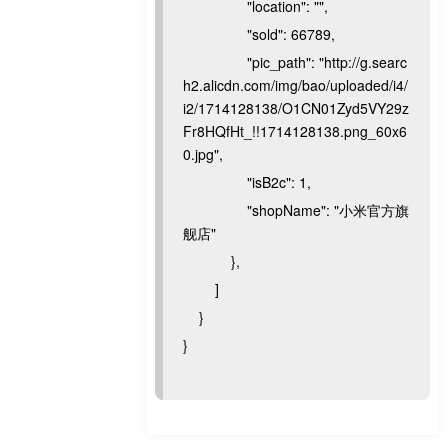
"location": "",
"sold": 66789,
"pic_path": "http://g.searc
h2.alicdn.com/img/bao/uploaded/i4/
i2/1714128138/O1CN01Zyd5VY29z
Fr8HQfHt_!!1714128138.png_60x6
0.jpg",
"isB2c": 1,
"shopName": "小米官方旗
舰店"
},
]
}
}