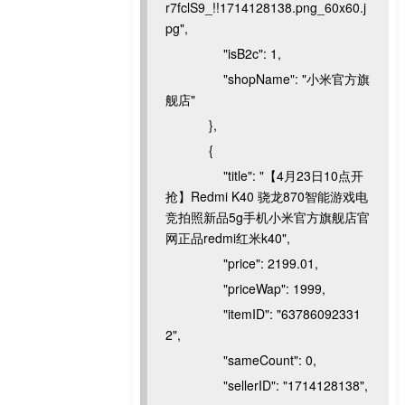
r7fclS9_!!1714128138.png_60x60.j
pg",
"isB2c": 1,
"shopName": "小米官方旗
舰店"
},
{
"title": "【4月23日10点开
抢】Redmi K40 骁龙870智能游戏电
竞拍照新品5g手机小米官方旗舰店官
网正品redmi红米k40",
"price": 2199.01,
"priceWap": 1999,
"itemID": "63786092331
2",
"sameCount": 0,
"sellerID": "1714128138",