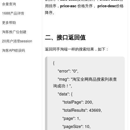
余量查询
用排序，
price-asc
价格升序，
price-desc
价格
降序。
1688产品详情
更多帮助
淘客推广位创建
二、接口返回值
20用户清理session
返回同手淘端一样的搜索结果，如下：
淘客API错误码
{
"error": "0",
"msg": "淘宝全网商品搜索列表查
询成功！",
"data": {
"totalPage": 200,
"totalResults": 43669,
"page": 1,
"pageSize": 10,