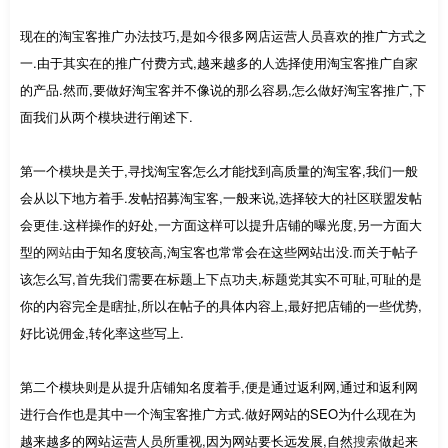
现在的淘宝客推广办法技巧,是如今很多网店运营人员喜欢的推广方式之
一.由于其实在的推广付费方式,越来越多的人选择使用淘宝客推广自家
的产品.然而,要做好淘宝客并不像说的那么容易,怎么做好淘宝客推广,下
面我们从两个模块进行阐述下.
第一个模块是关于,寻找淘宝客怎么才能找到高质量的淘宝客,我们一般
会从以下地方着手.发帖招募淘宝客,一般来说,选择较大的社区联盟发帖
会更佳.这样操作的好处,一方面这样可以提升店铺的曝光度,另一方面大
型的
网站
由于知名度较高,淘宝客也常常会在这些网站出没.而关于帖子
该怎么写,首先我们需要在标题上下点功夫,标题党其实不可耻,可耻的是
你的内容完全是瞎扯,所以在帖子的具体内容上,最好把店铺的一些优势,
好比说佣金,转化率这些写上.
第二个模块则是从提升店铺知名度着手,便是通过返利网,通过和返利网
进行合作也是其中一个淘宝客推广方式.做好网站的SEO为什么现在为
越来越多的网站运营人员所重视,因为网站要长远发展,自然
搜索
做起来