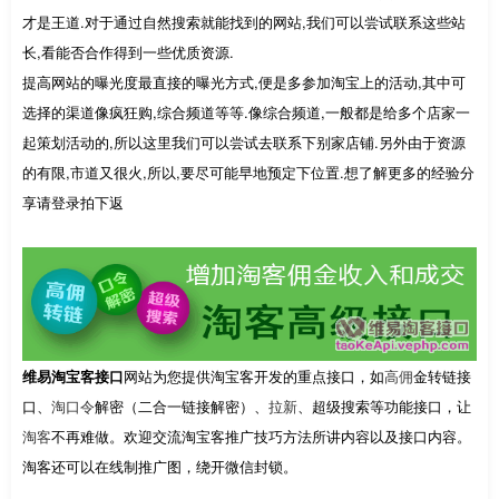
才是王道.对于通过自然搜索就能找到的网站,我们可以尝试联系这些站
长,看能否合作得到一些优质资源.
提高网站的曝光度最直接的曝光方式,便是多参加淘宝上的活动,其中可
选择的渠道像疯狂购,综合频道等等.像综合频道,一般都是给多个店家一
起策划活动的,所以这里我们可以尝试去联系下别家店铺.另外由于资源
的有限,市道又很火,所以,要尽可能早地预定下位置.想了解更多的经验分
享请登录拍下返
维易淘宝客接口
网站为您提供淘宝客开发的重点接口，如
高佣
金转链接
口、
淘口令
解密（二合一链接解密）、
拉新
、超级搜索等功能接口，让
淘客
不再难做。欢迎交流淘宝客推广技巧方法所讲内容以及接口内容。
淘客还可以在线制推广图，绕开微信封锁。