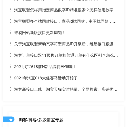
淘宝联盟怎样用指定商品数字ID精准搜索？怎样使用数字ID
和场景ID2转链？
淘宝联盟多个找同款接口：商品id找同款，主图找同款，SK
U找同款
维易网站新版接口更新周知！
关于淘宝联盟新动态字符型商品ID升级后，维易接口跟进情
况和API调用说明
淘客订单接口双11预售订单和普通订单有什么区别？怎么区
分是淘客双11预售订单是否已付尾款？预售中支付了定金的宝
2021淘宝618前N新品高佣API调用
贝该如何计算佣金
2021年淘宝618大促赛马活动开始了
淘客新接口上线：淘宝天猫实时销量、全网搜索、店铺优惠
券和店铺商品API
淘客/抖客/多多进宝专题