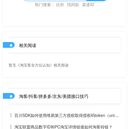
热门搜索：
比价
找同款
渠道ID
相关阅读
暂无《淘宝客全方位认知》相关阅读
淘客/抖客/拼多多/京东/美团接口技巧
百川SDK如何使用维易第三方授权取得授权码token（uniap
p）
淘宝联盟商品数字ID和PC淘宝详情链接如何淘客转链？