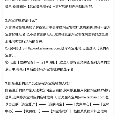
登录名(邮箱)--【忘记登录暗码】--填写您的邮件来找回暗码.
2.淘宝客昵称是什么?
淘客
昵称是赞助您了解该笔
订单
是哪些淘宝客推广成功来的.昵称不是淘
宝客的旺旺名,也不是卖家的旺旺.此昵称就是淘宝客在阿里妈妈这里注
册账号时自行填写的名称.
①.您可以打开http://ad.alimama.com,登岸淘宝账号,点击进入【我的淘
宝客】.
②.点击【效果报表】--【订单明细】,这里可以筛选光阴查看到具体的交
易订单,每笔订单后面都有淘宝客昵称的显示名.
3.邮箱注册的账户怎么绑定淘宝店铺加入推广
邮箱注册的账户是无法绑定淘宝店铺的.您可以直接用您的淘宝账户进行
登录,会同步淘宝对应的店铺信息.可以先在淘宝网(www.taobao.com)登
录自己的【淘宝帐户】——【我的淘宝】——【卖家中心】——【营销
中心】——【我要推广】——【淘宝客推广】,根据系统提示补全信息