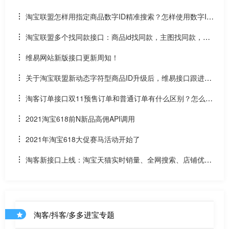
淘宝联盟怎样用指定商品数字ID精准搜索？怎样使用数字ID
和场景ID2转链？
淘宝联盟多个找同款接口：商品id找同款，主图找同款，SK
U找同款
维易网站新版接口更新周知！
关于淘宝联盟新动态字符型商品ID升级后，维易接口跟进情
况和API调用说明
淘客订单接口双11预售订单和普通订单有什么区别？怎么区
分是淘客双11预售订单是否已付尾款？预售中支付了定金的宝
2021淘宝618前N新品高佣API调用
贝该如何计算佣金
2021年淘宝618大促赛马活动开始了
淘客新接口上线：淘宝天猫实时销量、全网搜索、店铺优惠
券和店铺商品API
淘客/抖客/多多进宝专题