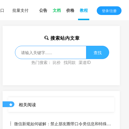
接口
批量支付
公告
文档
价格
教程
登录/注册
搜索站内文章
查找
热门搜索：
比价
找同款
渠道ID
相关阅读
微信新规如何破解：禁止朋友圈带口令类信息和特殊识