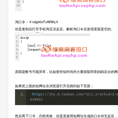
淘口令：￥ndg40vFuWWq￥
但是复制后打开手机淘宝没反应。解析淘口令后发现里面是空的。
原因是帐号可能异常，比如曾经短时间内大量抓取阿里妈妈后台的网
如果把上面的短网址在浏览器打开后跳到如下页面：
 https
:
//jhs.m.taobao.com/?ali_trackid=2:
639652
然后再下
订单
，仍然有效，但是直接用短网址生成的口令却无反应，