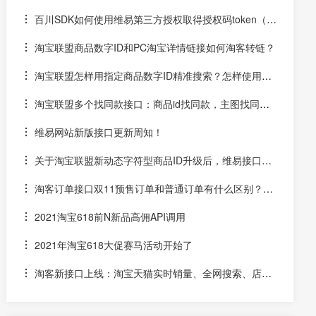
百川SDK如何使用维易第三方授权取得授权码token（un
iapp）
淘宝联盟商品数字ID和PC淘宝详情链接如何淘客转链？
淘宝联盟怎样用指定商品数字ID精准搜索？怎样使用数
字ID和场景ID2转链？
淘宝联盟多个找同款接口：商品id找同款，主图找同
款，SKU找同款
维易网站新版接口更新周知！
关于淘宝联盟新动态字符型商品ID升级后，维易接口跟
进情况和API调用说明
淘客订单接口双11预售订单和普通订单有什么区别？怎
么区分是淘客双11预售订单是否已付尾款？预售中支付了定
2021淘宝618前N新品高佣API调用
金的宝贝该如何计算佣金
2021年淘宝618大促赛马活动开始了
淘客新接口上线：淘宝天猫实时销量、全网搜索、店铺
优惠券和店铺商品API