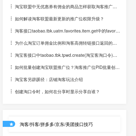
别码
淘宝联盟中无优惠券有佣金的商品怎样获取淘客推广链
接？
如何解读淘客联盟最新更新的推广位权限升级？
淘客接口taobao.tbk.uatm.favorites.item.get中的favorit
es_id从哪找？
为什么淘宝订单佣金比例和淘客高佣转链接口返回的分
佣金比例不一样
淘宝客接口中taobao.tbk.tpwd.create(淘宝客淘口令)的u
ser_id参数（userid）在哪取得？
如何批量创建淘宝联盟推广位？淘客推广位PID批量创建
软件下载
淘宝客另辟蹊径：店铺淘客玩法介绍
创建淘口令时，如何在分享时显示分享自谁？
淘客/抖客/拼多多/京东/美团接口技巧