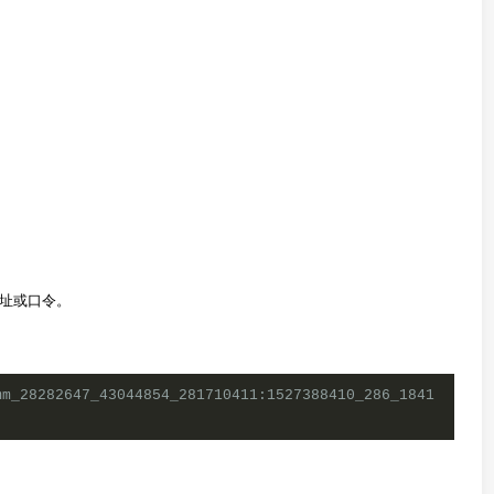
址或口令。
mm_28282647_43044854_281710411:1527388410_286_1841