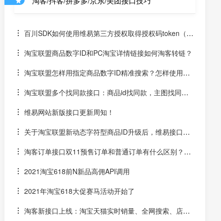
淘客/抖客/拼多多/京东/美团接口技巧
百川SDK如何使用维易第三方授权取得授权码token（un
iapp）
淘宝联盟商品数字ID和PC淘宝详情链接如何淘客转链？
淘宝联盟怎样用指定商品数字ID精准搜索？怎样使用数
字ID和场景ID2转链？
淘宝联盟多个找同款接口：商品id找同款，主图找同
款，SKU找同款
维易网站新版接口更新周知！
关于淘宝联盟新动态字符型商品ID升级后，维易接口跟
进情况和API调用说明
淘客订单接口双11预售订单和普通订单有什么区别？怎
么区分是淘客双11预售订单是否已付尾款？预售中支付了定
2021淘宝618前N新品高佣API调用
金的宝贝该如何计算佣金
2021年淘宝618大促赛马活动开始了
淘客新接口上线：淘宝天猫实时销量、全网搜索、店铺