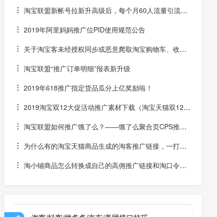
淘宝联盟新帐号拉新升高级后，每个月60人流量引流任
务怎么做？
2019年阿里妈妈推广位PID使用规范公告
关于淘宝客未经授权同步或恶意爬取淘宝购物车、收藏
夹、足迹、我的订单等数据进行淘宝客推广的违规行为的解
淘宝联盟“推广订单明细”报表新升级
读
2019年618推广指定货品瓜分上亿奖励啦！
2019淘宝双12大促活动推广素材下载（淘宝天猫双12专
用API接口）
淘宝联盟如何推广饿了么？——饿了么聚合页CPS推广
（佣金6%起）
为什么有的淘宝天猫商品生成的淘客推广链接，一打开
就会跳到爱淘宝？怎么解决？
淘小铺商品怎么转换成自己的高佣推广链接和淘口令？
有转换淘小铺商品的高佣接口吗？