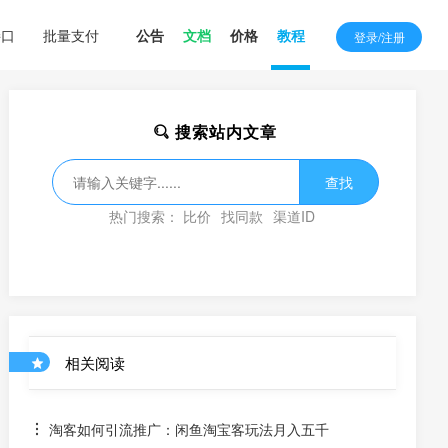
接口
批量支付
公告
文档
价格
教程
登录/注册
搜索站内文章
查找
热门搜索：
比价
找同款
渠道ID
相关阅读
淘客如何引流推广：闲鱼淘宝客玩法月入五千