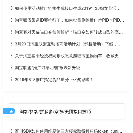
如何使用活动推广链接生成接口生成2019年38妇女节活动
淘宝客推广链接？
淘宝联盟渠道ID要推行了，如何批量删除推广位PID？PID批
量删除软件教程
淘宝客对天猫喵口令如何解析？喵口令如何转成自己的高佣
淘口令和高佣推广链接？
3月20日淘宝联盟互动招商活动计划（鹊桥活动）下线，由
招商团长替代
关于淘宝客未经授权同步或恶意爬取淘宝购物车、收藏夹、
足迹、我的订单等数据进行淘宝客推广的违规行为的解读
淘宝联盟“推广订单明细”报表新升级
2019年618推广指定货品瓜分上亿奖励啦！
淘客/抖客/拼多多/京东/美团接口技巧
百川SDK如何使用维易第三方授权取得授权码token（uniap