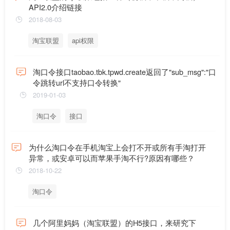
API2.0介绍链接
2018-08-03
淘宝联盟
api权限
淘口令接口taobao.tbk.tpwd.create返回了"sub_msg":"口
令跳转url不支持口令转换"
2019-01-03
淘口令
接口
为什么淘口令在手机淘宝上会打不开或所有手淘打开
异常，或安卓可以而苹果手淘不行?原因有哪些？
2018-10-22
淘口令
几个阿里妈妈（淘宝联盟）的H5接口，来研究下