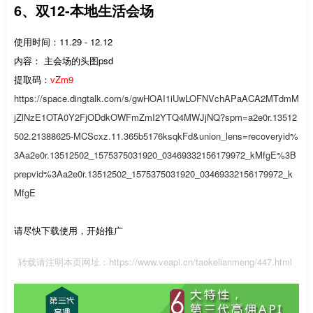
6、双12-本地生活会场
使用时间：11.29 - 12.12
内容： 主会场的头图psd
提取码：
vZm9
https://space.dingtalk.com/s/gwHOAI1iUwLOFNVchAPaACA2MTdmM
jZlNzE1OTA0Y2FjODdkOWFmZmI2YTQ4MWJjNQ?spm=a2e0r.13512
502.21388625-MCScxz.11.365b5176ksqkFd&union_lens=recoveryid%
3Aa2e0r.13512502_1575375031920_03469332156179972_kMfgE%3B
prepvid%3Aa2e0r.13512502_1575375031920_03469332156179972_k
MfgE
请尽快下载使用，开始推广
转载请注明本页网址：
https://www.veapi.cn/taokelianmeng/447.html