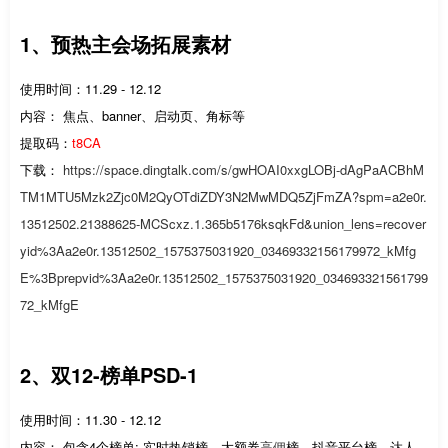
1、预热主会场拓展素材
使用时间：11.29 - 12.12
内容： 焦点、banner、启动页、角标等
提取码：
t8CA
下载：
https://space.dingtalk.com/s/gwHOAI0xxgLOBj-dAgPaACBhM
TM1MTU5Mzk2Zjc0M2QyOTdiZDY3N2MwMDQ5ZjFmZA?spm=a2e0r.
13512502.21388625-MCScxz.1.365b5176ksqkFd&union_lens=recover
yid%3Aa2e0r.13512502_1575375031920_03469332156179972_kMfg
E%3Bprepvid%3Aa2e0r.13512502_1575375031920_034693321561799
72_kMfgE
2、双12-榜单PSD-1
使用时间：11.30 - 12.12
内容： 包含4个榜单: 实时热销榜、大额券
高佣
榜、抖音平台榜、达人