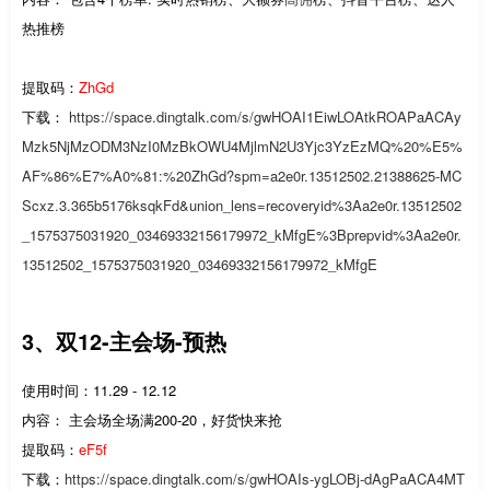
热推榜
提取码：
ZhGd
下载：
https://space.dingtalk.com/s/gwHOAI1EiwLOAtkROAPaACAy
Mzk5NjMzODM3NzI0MzBkOWU4MjlmN2U3Yjc3YzEzMQ%20%E5%
AF%86%E7%A0%81:%20ZhGd?spm=a2e0r.13512502.21388625-MC
Scxz.3.365b5176ksqkFd&union_lens=recoveryid%3Aa2e0r.13512502
_1575375031920_03469332156179972_kMfgE%3Bprepvid%3Aa2e0r.
13512502_1575375031920_03469332156179972_kMfgE
3、双12-主会场-预热
使用时间：11.29 - 12.12
内容： 主会场全场满200-20，好货快来抢
提取码：
eF5f
下载：
https://space.dingtalk.com/s/gwHOAIs-ygLOBj-dAgPaACA4MT