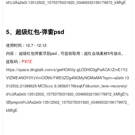
id%3Aa2e0r.13512502_1575375031920_03469332156179972_kMfgE
5、超级红包-弹窗psd
使用时间：12.7 - 12.12
内容： 超级红包弹窗浮层psd，可提前取用；超红会场素材5号放出。
提取码：
PX7Z
https://space.dingtalk.com/s/gwHOAI0y-gLODHiD3gPaACA1ZmE1Y2
VlZWE4NGY0YzVmODMxYWE0ZDg4NGMyNGMwMA?spm=a2e0r.13
512502.21388625-MCScxz.9.365b5176ksqkFd&union_lens=recoveryi
d%3Aa2e0r.13512502_1575375031920_03469332156179972_kMfgE%
3Bprepvid%3Aa2e0r.13512502_1575375031920_03469332156179972_
kMfgE