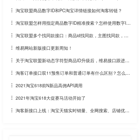
p）
淘宝联盟商品数字ID和PC淘宝详情链接如何淘客转链？
淘宝联盟怎样用指定商品数字ID精准搜索？怎样使用数字ID
和场景ID2转链？
淘宝联盟多个找同款接口：商品id找同款，主图找同款，SK
U找同款
维易网站新版接口更新周知！
关于淘宝联盟新动态字符型商品ID升级后，维易接口跟进情
况和API调用说明
淘客订单接口双11预售订单和普通订单有什么区别？怎么区
分是淘客双11预售订单是否已付尾款？预售中支付了定金的宝
2021淘宝618前N新品高佣API调用
贝该如何计算佣金
2021年淘宝618大促赛马活动开始了
淘客新接口上线：淘宝天猫实时销量、全网搜索、店铺优惠
券和店铺商品API