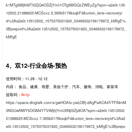
k1MTg5MjlkMTI0ZjQ4ODZjYmI1OTg5MGQzZWEyZg?spm=a2e0r.135
12502.21388625-MCScxz.5.365b5176ksqkFd&union_lens=recoveryi
d%3Aa2e0r.13512502_1575375031920_03469332156179972_kMfgE%
3Bprepvid%3Aa2e0r.13512502_1575375031920_03469332156179972_
kMfgE
4、双12-行业会场-预热
使用时间：11.29 - 12.12
内容： 食品、健康、母婴、美妆个护、汽车、服饰、消电、家装等
提取码：
9n1p
https://space.dingtalk.com/s/gwHOAIs-ywLOBj-dAgPaACA4YTFiNmM
3NGUwNWY0OGM4YTViMjhjYmU5NjI5ZjdiOA?spm=a2e0r.13512502.
21388625-MCScxz.7.365b5176ksqkFd&union_lens=recoveryid%3Aa2
e0r.13512502_1575375031920_03469332156179972_kMfgE%3Bprepv