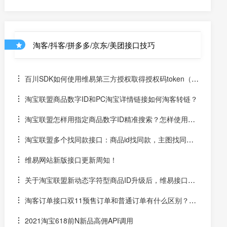
（年货节大促）
淘客/抖客/拼多多/京东/美团接口技巧
百川SDK如何使用维易第三方授权取得授权码token（un
iapp）
淘宝联盟商品数字ID和PC淘宝详情链接如何淘客转链？
淘宝联盟怎样用指定商品数字ID精准搜索？怎样使用数
字ID和场景ID2转链？
淘宝联盟多个找同款接口：商品id找同款，主图找同
款，SKU找同款
维易网站新版接口更新周知！
关于淘宝联盟新动态字符型商品ID升级后，维易接口跟
进情况和API调用说明
淘客订单接口双11预售订单和普通订单有什么区别？怎
么区分是淘客双11预售订单是否已付尾款？预售中支付了定
2021淘宝618前N新品高佣API调用