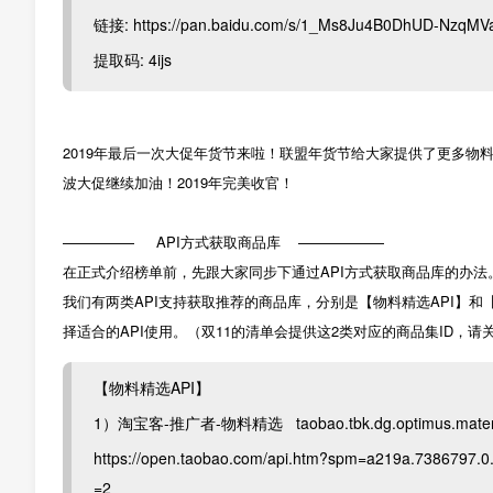
链接: https://pan.baidu.com/s/1_Ms8Ju4B0DhUD-NzqMV
提取码: 4ijs
2019年最后一次大促年货节来啦！联盟年货节给大家提供了更多物
波大促继续加油！2019年完美收官！
————— API方式获取商品库 ——————
在正式介绍榜单前，先跟大家同步下通过API方式获取商品库的办法
我们有两类API支持获取推荐的商品库，分别是【物料精选API】和
择适合的API使用。（双11的清单会提供这2类对应的商品集ID，请
【物料精选API】
1）淘宝客-推广者-物料精选 taobao.tbk.dg.optimus.mater
https://open.taobao.com/api.htm?spm=a219a.7386797
=2