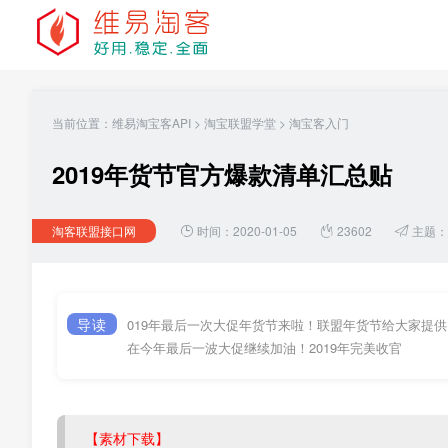
当前位置：
维易淘宝客API
>
淘宝联盟学堂
>
淘宝客入门
2019年货节官方爆款清单汇总贴
淘客联盟接口网
时间：2020-01-05
23602
主题：
导读
019年最后一次大促年货节来啦！联盟年货节给大家提
在今年最后一波大促继续加油！2019年完美收官
【素材下载】