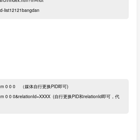
h/index.htm?fn=hot
list12121bangdan
C?pid=mm 0 0 0 （媒体自行更换PID即可)
id=mm 0 0 0&relationId=XXXX (自行更换PID和relationId即可，代