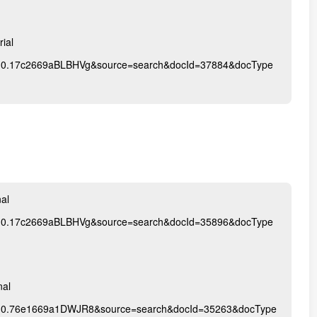
ial
.0.0.17c2669aBLBHVg&source=search&docId=37884&docType
al
.0.0.17c2669aBLBHVg&source=search&docId=35896&docType
al
.0.0.76e1669a1DWJR8&source=search&docId=35263&docType