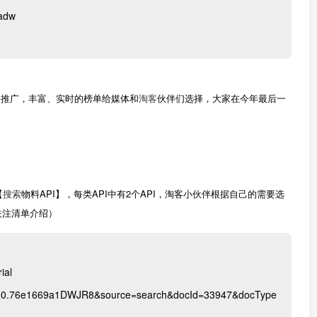
adw
料推广，丰富、实时的榜单给媒体和
淘客
伙伴们选择，大家在今年最后一
。
【
搜索
物料API】，每类API中有2个API，淘客小伙伴根据自己的需要选
关注清单介绍）
ial
.0.0.76e1669a1DWJR8&source=search&docId=33947&docType