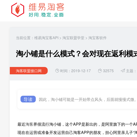
当前位置：
维易淘宝客API
>
淘宝联盟学堂
>
淘宝客软件
淘小铺是什么模式？会对现在返利模式
淘客联盟接口网
时间：2019-12-17
32575
主题：
导读
因此，淘小铺可能是一开始带点风头，后面就慢慢式微
最近
淘客
界很流行淘小铺，这个APP是新出的，是阿里旗下的一个A
现在在运营或准备开发运营自己淘客APP的朋友，担心阿里亲儿子“