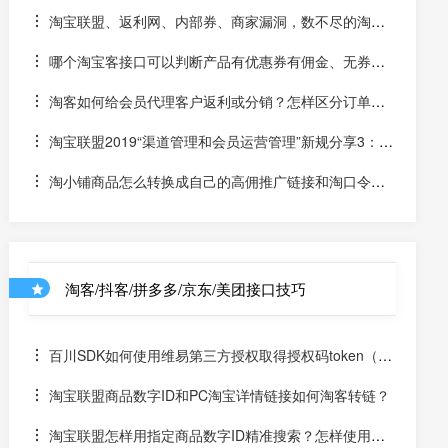
淘宝联盟、返利网、内部券、商家漏洞，数不尽的淘宝
套路
哪个淘宝客接口可以判断产品有优惠券有佣金、无券无
佣金和无券有佣金或返利？
淘客如何给会员代理客户返利或分销？怎样区分订单是
哪个客户下单的？如何用PID绑定订单和客户？
淘宝联盟2019“渠道管理和会员运营管理”新规分享3：如
何在商业模式中应用新政策，做好返利和加盟商运营？
淘小铺商品怎么转换成自己的高佣推广链接和淘口令？
有转换淘小铺商品的高佣接口吗？
淘客/抖客/拼多多/京东/美团接口技巧
百川SDK如何使用维易第三方授权取得授权码token（un
iapp）
淘宝联盟商品数字ID和PC淘宝详情链接如何淘客转链？
淘宝联盟怎样用指定商品数字ID精准搜索？怎样使用数