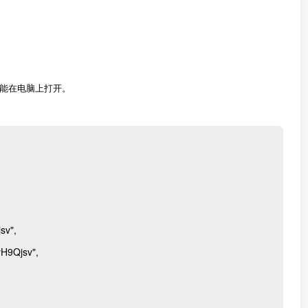
能在电脑上打开。
sv",
yH9Qjsv",