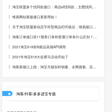
字ID和场景ID2转链？
淘宝联盟多个找同款接口：商品id找同款，主图找同
款，SKU找同款
维易网站新版接口更新周知！
关于淘宝联盟新动态字符型商品ID升级后，维易接口跟
进情况和API调用说明
淘客订单接口双11预售订单和普通订单有什么区别？怎
么区分是淘客双11预售订单是否已付尾款？预售中支付了定
2021淘宝618前N新品高佣API调用
金的宝贝该如何计算佣金
2021年淘宝618大促赛马活动开始了
淘客新接口上线：淘宝天猫实时销量、全网搜索、店铺
优惠券和店铺商品API
淘客/抖客/多多进宝专题