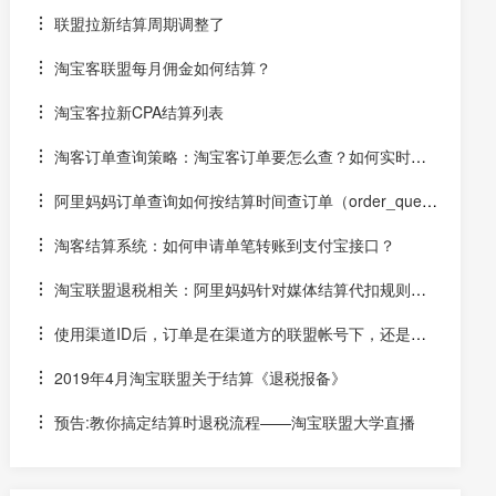
联盟拉新结算周期调整了
淘宝客联盟每月佣金如何结算？
淘宝客拉新CPA结算列表
淘客订单查询策略：淘宝客订单要怎么查？如何实时跟
踪用户付款退款等订单状态变化？如何实时结算？
阿里妈妈订单查询如何按结算时间查订单（order_query
_type为settle_time）？
淘客结算系统：如何申请单笔转账到支付宝接口？
淘宝联盟退税相关：阿里妈妈针对媒体结算代扣规则的
调整公告
使用渠道ID后，订单是在渠道方的联盟帐号下，还是合
作方的联盟号下？佣金怎么结算？
2019年4月淘宝联盟关于结算《退税报备》
预告:教你搞定结算时退税流程——淘宝联盟大学直播