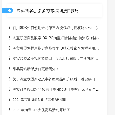
淘客/抖客/拼多多/京东/美团接口技巧
百川SDK如何使用维易第三方授权取得授权码token（un
iapp）
淘宝联盟商品数字ID和PC淘宝详情链接如何淘客转链？
淘宝联盟怎样用指定商品数字ID精准搜索？怎样使用数
字ID和场景ID2转链？
淘宝联盟多个找同款接口：商品id找同款，主图找同
款，SKU找同款
维易网站新版接口更新周知！
关于淘宝联盟新动态字符型商品ID升级后，维易接口跟
进情况和API调用说明
淘客订单接口双11预售订单和普通订单有什么区别？怎
么区分是淘客双11预售订单是否已付尾款？预售中支付了定
2021淘宝618前N新品高佣API调用
金的宝贝该如何计算佣金
2021年淘宝618大促赛马活动开始了