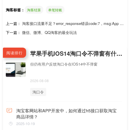
淘客标签：
淘客结算
单笔转账
上一篇：
淘客接口流量不足？error_response错误code:7，msg:App C
all Limited是什么错误？
下一篇：
微信、微博、QQ淘客的最全玩法
苹果手机IOS14淘口令不弹窗有什么解决办法？
阅读排行
但仍有用户反馈淘口令在IOS14中不弹窗
2026-08-08
淘口令
淘宝客网站和APP开发中，如何通过h5接口获取淘宝
商品详情？
2025-10-19