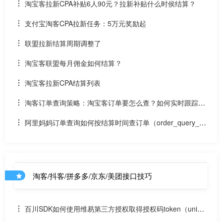
淘宝客拉新CPA补贴6人90元？拉新补贴什么时侯结算？
支付宝淘客CPA拉新任务：5万元奖励起
联盟拉新结算周期调整了
淘宝客联盟每月佣金如何结算？
淘宝客拉新CPA结算列表
淘客订单查询策略：淘宝客订单要怎么查？如何实时跟踪用
户付款退款等订单状态变化？如何实时结算？
阿里妈妈订单查询如何按结算时间查订单（order_query_ty
pe为settle_time）？
淘客/抖客/拼多多/京东/美团接口技巧
百川SDK如何使用维易第三方授权取得授权码token（uniap