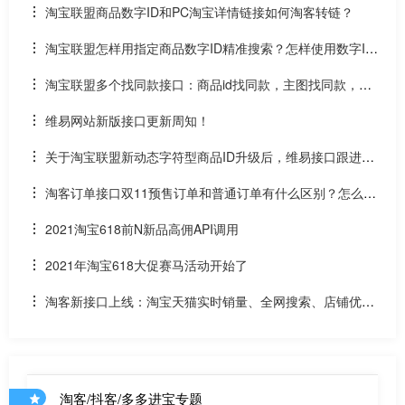
p）
淘宝联盟商品数字ID和PC淘宝详情链接如何淘客转链？
淘宝联盟怎样用指定商品数字ID精准搜索？怎样使用数字ID
和场景ID2转链？
淘宝联盟多个找同款接口：商品id找同款，主图找同款，SK
U找同款
维易网站新版接口更新周知！
关于淘宝联盟新动态字符型商品ID升级后，维易接口跟进情
况和API调用说明
淘客订单接口双11预售订单和普通订单有什么区别？怎么区
分是淘客双11预售订单是否已付尾款？预售中支付了定金的宝
2021淘宝618前N新品高佣API调用
贝该如何计算佣金
2021年淘宝618大促赛马活动开始了
淘客新接口上线：淘宝天猫实时销量、全网搜索、店铺优惠
券和店铺商品API
淘客/抖客/多多进宝专题