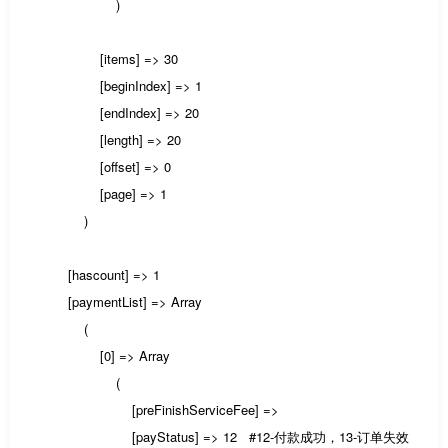
)
[items] => 30
[beginIndex] => 1
[endIndex] => 20
[length] => 20
[offset] => 0
[page] => 1
)
[hascount] => 1
[paymentList] => Array
(
[0] => Array
(
[preFinishServiceFee] =>
[payStatus] => 12 #12-付款成功，13-订单失效