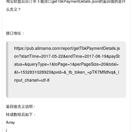
淘宝联盟后台
订单
下载
接口
getTbkPaymentDetails.json的返回值的是什
么含义？
接口地址：
https://pub.alimama.com/report/getTbkPaymentDetails.js
on?startTime=2017-05-22&endTime=2017-08-19&paySt
atus=&queryType=1&toPage=1&perPageSize=20&total=
&t=1532831028923&pvid=&_tb_token_=pTK7Mfldfvq&_i
nput_charset=utf-8
返回值含义说明：
转成数组后如下：
Array
(