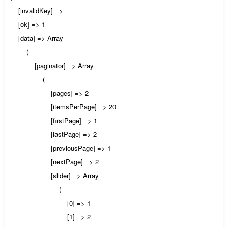
[invalidKey] =>
[ok] => 1
[data] => Array
(
[paginator] => Array
(
[pages] => 2
[itemsPerPage] => 20
[firstPage] => 1
[lastPage] => 2
[previousPage] => 1
[nextPage] => 2
[slider] => Array
(
[0] => 1
[1] => 2