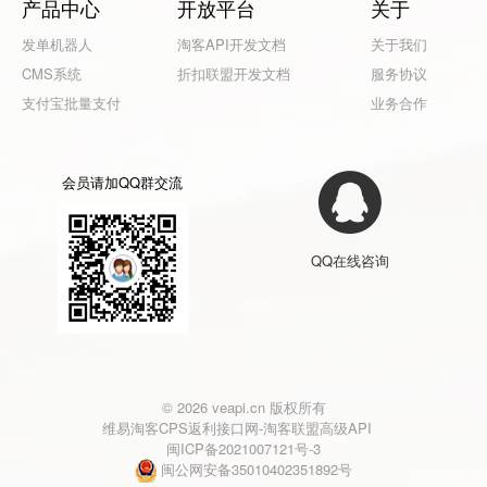
产品中心
开放平台
关于
发单机器人
淘客API开发文档
关于我们
CMS系统
折扣联盟开发文档
服务协议
支付宝批量支付
业务合作
会员请加QQ群交流
QQ在线咨询
© 2026 veapi.cn 版权所有
维易淘客CPS返利接口网-淘客联盟高级API
闽ICP备2021007121号-3
闽公网安备35010402351892号