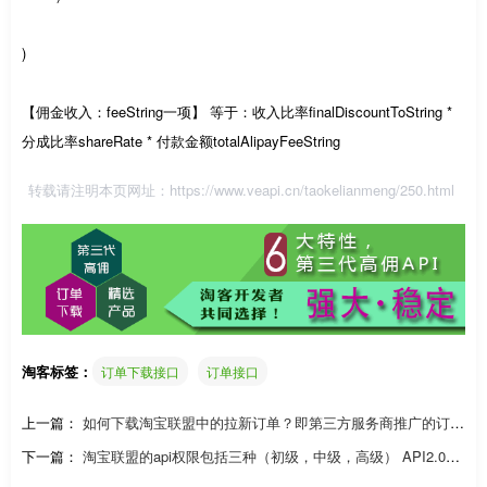
)
【佣金收入：feeString一项】 等于：收入比率finalDiscountToString *
分成比率shareRate * 付款金额totalAlipayFeeString
转载请注明本页网址：
https://www.veapi.cn/taokelianmeng/250.html
淘客标签：
订单下载接口
订单接口
上一篇：
如何下载淘宝联盟中的拉新订单？即第三方服务商推广的订单
接口
下一篇：
淘宝联盟的api权限包括三种（初级，中级，高级） API2.0介
绍链接