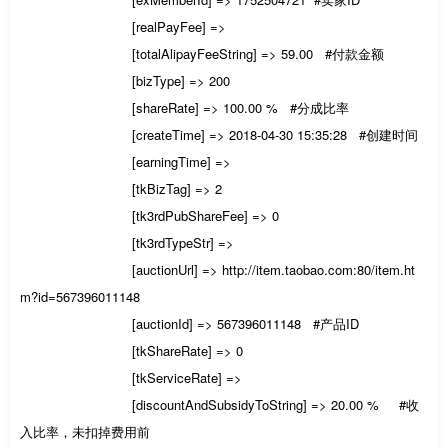
[realPayFee] =>
[totalAlipayFeeString] => 59.00 #付款金额
[bizType] => 200
[shareRate] => 100.00 % #分成比率
[createTime] => 2018-04-30 15:35:28 #创建时间
[earningTime] =>
[tkBizTag] => 2
[tk3rdPubShareFee] => 0
[tk3rdTypeStr] =>
[auctionUrl] => http://item.taobao.com:80/item.ht
m?id=567396011148
[auctionId] => 567396011148 #产品ID
[tkShareRate] => 0
[tkServiceRate] =>
[discountAndSubsidyToString] => 20.00 % #收
入比率，未扣掉费用前