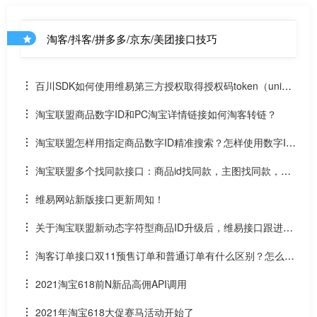
淘客/抖客/拼多多/京东/美团接口技巧
百川SDK如何使用维易第三方授权取得授权码token（uniap
p）
淘宝联盟商品数字ID和PC淘宝详情链接如何淘客转链？
淘宝联盟怎样用指定商品数字ID精准搜索？怎样使用数字ID
和场景ID2转链？
淘宝联盟多个找同款接口：商品id找同款，主图找同款，SK
U找同款
维易网站新版接口更新周知！
关于淘宝联盟新动态字符型商品ID升级后，维易接口跟进情
况和API调用说明
淘客订单接口双11预售订单和普通订单有什么区别？怎么区
分是淘客双11预售订单是否已付尾款？预售中支付了定金的宝
2021淘宝618前N新品高佣API调用
贝该如何计算佣金
2021年淘宝618大促赛马活动开始了