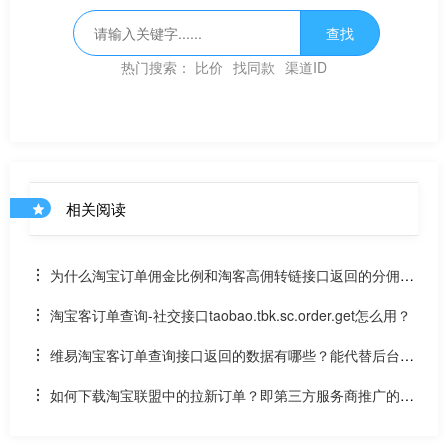
查找
热门搜索：
比价
找同款
渠道ID
相关阅读
为什么淘宝订单佣金比例和淘客高佣转链接口返回的分佣金
比例不一样
淘宝客订单查询-社交接口taobao.tbk.sc.order.get怎么用？
维易淘宝客订单查询接口返回的数据有哪些？能代替后台订
单下载接口吗？
如何下载淘宝联盟中的拉新订单？即第三方服务商推广的订
单接口