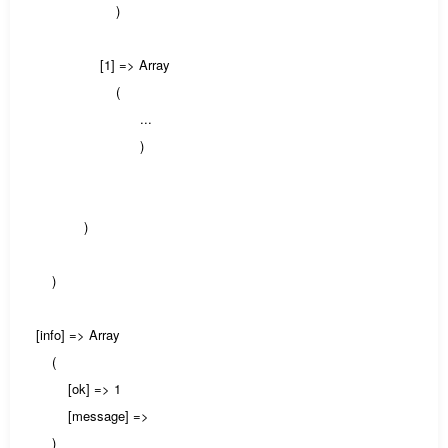
)
[1] => Array
(
...
)
)
)
[info] => Array
(
[ok] => 1
[message] =>
)