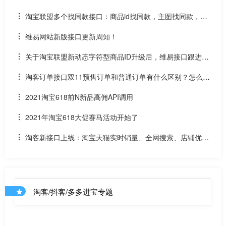
和场景ID2转链？
淘宝联盟多个找同款接口：商品id找同款，主图找同款，SK
U找同款
维易网站新版接口更新周知！
关于淘宝联盟新动态字符型商品ID升级后，维易接口跟进情
况和API调用说明
淘客订单接口双11预售订单和普通订单有什么区别？怎么区
分是淘客双11预售订单是否已付尾款？预售中支付了定金的宝
2021淘宝618前N新品高佣API调用
贝该如何计算佣金
2021年淘宝618大促赛马活动开始了
淘客新接口上线：淘宝天猫实时销量、全网搜索、店铺优惠
券和店铺商品API
淘客/抖客/多多进宝专题