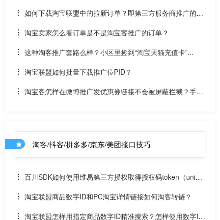
如何下载淘宝联盟中的拉新订单？即第三方服务商推广的订
单接口
淘宝卖家怎么看订单是不是淘宝客推广的订单？
这种淘客推广套路么样？小区里捡到“淘宝天猫充值卡”...
淘宝联盟如何批量下载推广位PID？
淘宝客怎样在微博推广发优惠券链接不会被屏蔽拦截？手机
新浪微博APP怎么直接跳到淘宝APP领券？
淘客/抖客/拼多多/京东/美团接口技巧
百川SDK如何使用维易第三方授权取得授权码token（uniap
p）
淘宝联盟商品数字ID和PC淘宝详情链接如何淘客转链？
淘宝联盟怎样用指定商品数字ID精准搜索？怎样使用数字ID