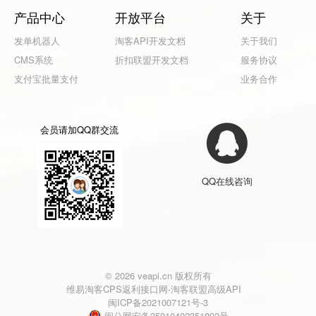
产品中心
开放平台
关于
发单机器人
淘客API开发文档
关于我们
CMS系统
折扣联盟开发文档
服务协议
支付宝批量支付
业务合作
会员请加QQ群交流
QQ在线咨询
© 2026 veapi.cn 版权所有
维易淘客CPS返利接口网-淘客联盟高级API
闽ICP备2021007121号-3
闽公网安备35010402351892号