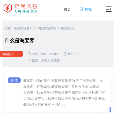
首页
授权
位置：
维易淘宝客API
>
淘宝联盟学堂
>
淘宝客入门
什么是淘宝客
万能的小二
时间：2018-06-03
23591
主题：
淘客相关教程
导读
商家新上架的商品,都是没有销量的,为了提高销量、提
高排名、打造爆款,商家就会使用各种方法,比如刷单、
直通车、钻展等等,还有就是现在我们所说的这种淘宝客
返佣,现在淘宝上边基本80%左右的商品都会有一部分返
佣,只是返佣的多少不同而已