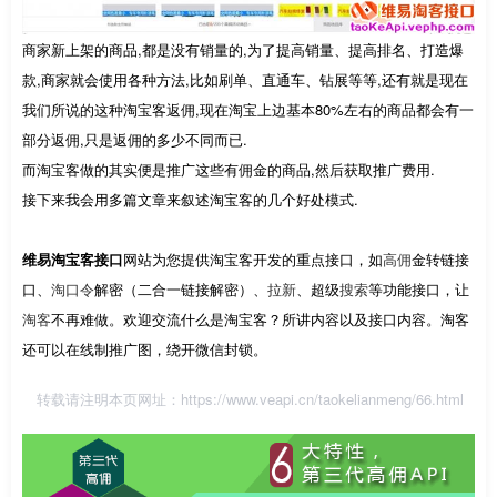
商家新上架的商品,都是没有销量的,为了提高销量、提高排名、打造爆
款,商家就会使用各种方法,比如刷单、直通车、钻展等等,还有就是现在
我们所说的这种淘宝客返佣,现在淘宝上边基本80%左右的商品都会有一
部分返佣,只是返佣的多少不同而已.
而淘宝客做的其实便是推广这些有佣金的商品,然后获取推广费用.
接下来我会用多篇文章来叙述淘宝客的几个好处模式.
维易淘宝客接口
网站为您提供淘宝客开发的重点接口，如
高佣
金转链接
口、
淘口令
解密（二合一链接解密）、
拉新
、超级
搜索
等功能接口，让
淘客
不再难做。欢迎交流什么是淘宝客？所讲内容以及接口内容。淘客
还可以在线制推广图，绕开微信封锁。
转载请注明本页网址：
https://www.veapi.cn/taokelianmeng/66.html