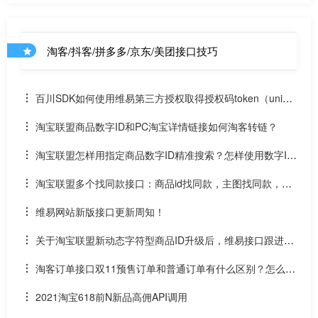
淘客/抖客/拼多多/京东/美团接口技巧
百川SDK如何使用维易第三方授权取得授权码token（uniap
p）
淘宝联盟商品数字ID和PC淘宝详情链接如何淘客转链？
淘宝联盟怎样用指定商品数字ID精准搜索？怎样使用数字ID
和场景ID2转链？
淘宝联盟多个找同款接口：商品id找同款，主图找同款，SK
U找同款
维易网站新版接口更新周知！
关于淘宝联盟新动态字符型商品ID升级后，维易接口跟进情
况和API调用说明
淘客订单接口双11预售订单和普通订单有什么区别？怎么区
分是淘客双11预售订单是否已付尾款？预售中支付了定金的宝
2021淘宝618前N新品高佣API调用