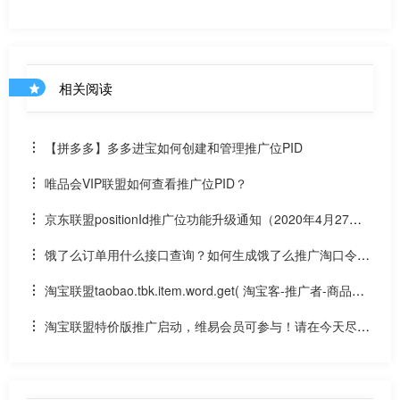
相关阅读
【拼多多】多多进宝如何创建和管理推广位PID
唯品会VIP联盟如何查看推广位PID？
京东联盟positionId推广位功能升级通知（2020年4月27
号）京东pid上线是多少？一个账号可以创建多少个pid？
饿了么订单用什么接口查询？如何生成饿了么推广淘口令或
链接？能否使用淘宝客订单接口查询饿了么订单？
淘宝联盟taobao.tbk.item.word.get( 淘宝客-推广者-商品出
词 )这个接口能申请到吗？有替代方案吗？
淘宝联盟特价版推广启动，维易会员可参与！请在今天尽快
报名