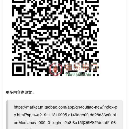
更多内容参原文：
https://market.m.taobao.com/app/qn/toutiao-new/index-p
c.html?spm=a219t.11816995.c149dee00.dd28d86c6uni
onMedianav_000_0_login_.2a8f6a15fjQ6PS#/detail/106