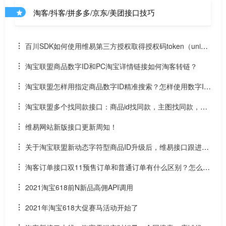
淘客/抖客/拼多多/京东/美团接口技巧
百川SDK如何使用维易第三方授权取得授权码token（uniap
p）
淘宝联盟商品数字ID和PC淘宝详情链接如何淘客转链？
淘宝联盟怎样用指定商品数字ID精准搜索？怎样使用数字ID
和场景ID2转链？
淘宝联盟多个找同款接口：商品id找同款，主图找同款，SK
U找同款
维易网站新版接口更新周知！
关于淘宝联盟新动态字符型商品ID升级后，维易接口跟进情
况和API调用说明
淘客订单接口双11预售订单和普通订单有什么区别？怎么区
分是淘客双11预售订单是否已付尾款？预售中支付了定金的宝
2021淘宝618前N新品高佣API调用
贝该如何计算佣金
2021年淘宝618大促赛马活动开始了