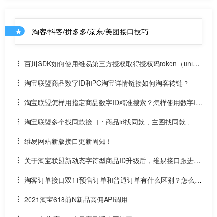
淘客/抖客/拼多多/京东/美团接口技巧
百川SDK如何使用维易第三方授权取得授权码token（uniap
p）
淘宝联盟商品数字ID和PC淘宝详情链接如何淘客转链？
淘宝联盟怎样用指定商品数字ID精准搜索？怎样使用数字ID
和场景ID2转链？
淘宝联盟多个找同款接口：商品id找同款，主图找同款，SK
U找同款
维易网站新版接口更新周知！
关于淘宝联盟新动态字符型商品ID升级后，维易接口跟进情
况和API调用说明
淘客订单接口双11预售订单和普通订单有什么区别？怎么区
分是淘客双11预售订单是否已付尾款？预售中支付了定金的宝
2021淘宝618前N新品高佣API调用