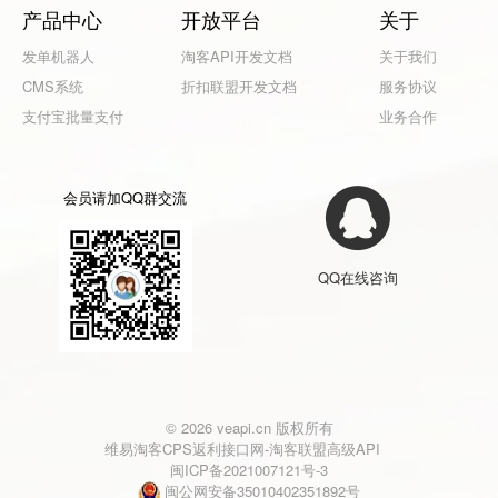
产品中心
开放平台
关于
发单机器人
淘客API开发文档
关于我们
CMS系统
折扣联盟开发文档
服务协议
支付宝批量支付
业务合作
会员请加QQ群交流
QQ在线咨询
© 2026 veapi.cn 版权所有
维易淘客CPS返利接口网-淘客联盟高级API
闽ICP备2021007121号-3
闽公网安备35010402351892号