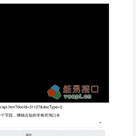
/api.htm?docId=31127&docType=2
增一个字段，继续出短的羊角符淘口令