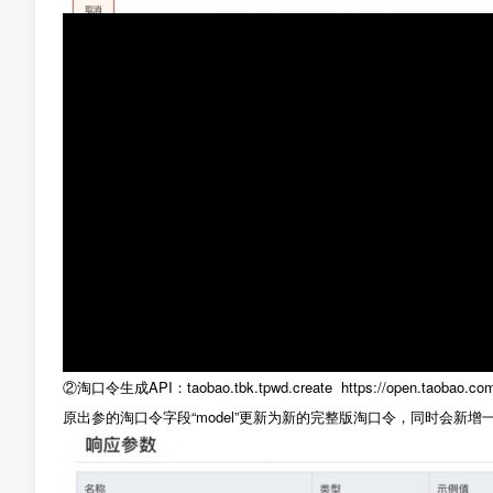
②淘口令生成API：taobao.tbk.tpwd.create https://open.taobao.com
原出参的淘口令字段“model”更新为新的完整版淘口令，同时会新