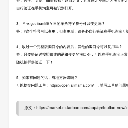
答：数字、文案、url链接都可以自定义，且具体url不限定为淘宝
自行验证在手机淘宝可被识别打开。
3、￥hxlgccEumBB￥里的羊角符￥符号可以变更吗？
答：¥这个符号可以变更，但变更后，请务必自行验证在手机淘宝可
4、改过一个完整版淘口令的内容后，其他的淘口令可以复用吗？
答：只要验证过按照修改的逻辑变更的淘口令，可以在手机淘宝正常
随机抽样多验证一下！
5、如果有问题的话，有地方反馈吗？
可以提交问题工单：https://open.alimama.com/ ，填写工单
原文：https://market.m.taobao.com/app/qn/toutiao-new/in