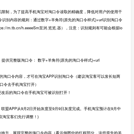
的隐私限制，为了提高手机淘宝对淘口令读取的精确度，降低对用户的使用干
口令识别内容的规则：通过数字+羊角符(原先的淘口令样式)+url识别淘口令
://m.tb.cn/h.eeeeSm至浏.览览.器），注意：识别规则有可能会根据io
提供完整版淘口令： 数字+羊角符(原先的淘口令样式)+url
制完整的淘口令内容，才可在淘宝APP识别淘口令（建议淘宝客可以发长短两
淘口令去手机淘宝打开）
证更改后的淘口令在手机淘宝可被识别打开！
，联盟APP从9月2日开始灰度至9月9日灰度完成。手机淘宝预计在9月中
建议淘宝客们先行调整！)
取淘口令的地方，展现完整的淘口令内容（看示例图中的红框部分，这些原先的羊