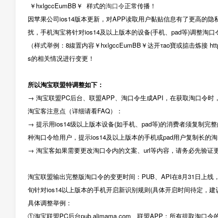
￥hxlgccEumBB￥ 样式的
淘口令
正常传播！
因苹果公司ios14版本更新，对APP读取用户黏贴信息有了更高
扰，手机淘宝将针对ios14及以上版本的设备(手机、pad等)调整淘
（样式举例：8緮置内容￥hxlgccEumBB￥达开τao寶或掂击炼接 https
s的相关情况进行变更！
所以淘宝联盟特调整如下：
→ 淘宝联盟PC后台、联盟APP、淘口令生成API，在获取淘口令时，
淘宝客注意点（详细请看FAQ）：
→ 提示用ios14级以上版本设备(如手机、pad等)的消费者须复
种淘口令给用户，提示ios14及以上版本的手机或pad用户复制长的
→ 淘宝客如果需要更改淘口令内的文案、url等内容，请务必先验
淘宝联盟输出完整版淘口令的变更时间：PUB、API在8月31日上线
旬针对ios14以上版本的手机开启新识别规则(具体开启时间待定，
具体调整举例：
①淘宝联盟PC后台pub.alimama.com、联盟APP：所有提