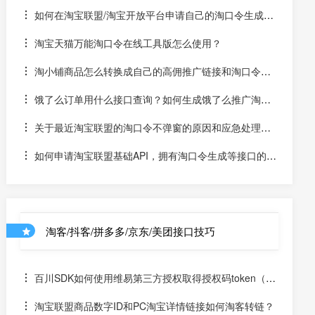
高佣淘口令和高佣推广链接？
如何在淘宝联盟/淘宝开放平台申请自己的淘口令生成接
口？
淘宝天猫万能淘口令在线工具版怎么使用？
淘小铺商品怎么转换成自己的高佣推广链接和淘口令？
有转换淘小铺商品的高佣接口吗？
饿了么订单用什么接口查询？如何生成饿了么推广淘口
令或链接？能否使用淘宝客订单接口查询饿了么订单？
关于最近淘宝联盟的淘口令不弹窗的原因和应急处理，
维易接口用户必看
如何申请淘宝联盟基础API，拥有淘口令生成等接口的A
PPKEY？
淘客/抖客/拼多多/京东/美团接口技巧
百川SDK如何使用维易第三方授权取得授权码token（un
iapp）
淘宝联盟商品数字ID和PC淘宝详情链接如何淘客转链？