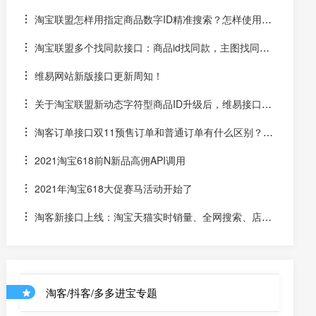
淘宝联盟怎样用指定商品数字ID精准搜索？怎样使用数
字ID和场景ID2转链？
淘宝联盟多个找同款接口：商品id找同款，主图找同
款，SKU找同款
维易网站新版接口更新周知！
关于淘宝联盟新动态字符型商品ID升级后，维易接口跟
进情况和API调用说明
淘客订单接口双11预售订单和普通订单有什么区别？怎
么区分是淘客双11预售订单是否已付尾款？预售中支付了定
2021淘宝618前N新品高佣API调用
金的宝贝该如何计算佣金
2021年淘宝618大促赛马活动开始了
淘客新接口上线：淘宝天猫实时销量、全网搜索、店铺
优惠券和店铺商品API
淘客/抖客/多多进宝专题