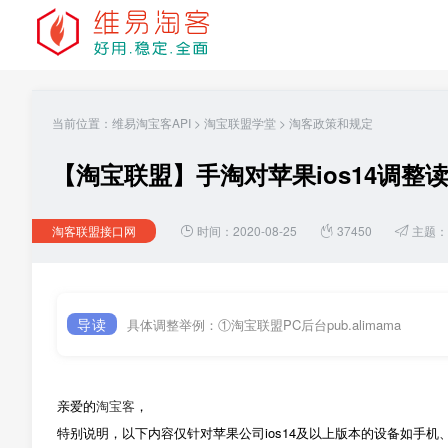
当前位置：
维易淘宝客API
>
淘宝联盟学堂
>
淘客政策和规定
【淘宝联盟】手淘对苹果ios14调整
淘客联盟接口网
时间：2020-08-25
37450
主题：
导读
具体调整举例：①淘宝联盟PC后台pub.alimama
亲爱的
淘宝客
，
特别说明，以下内容仅针对苹果公司ios14及以上版本的设备如手机、