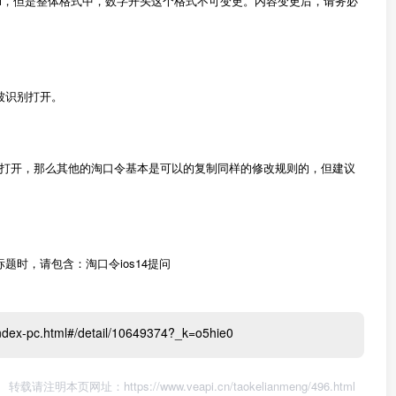
的url，但是整体格式中，数字开头这个格式不可变更。内容变更后，请务必
被识别打开。
打开，那么其他的淘口令基本是可以的复制同样的修改规则的，但建议
的问题标题时，请包含：淘口令ios14提问
dex-pc.html#/detail/10649374?_k=o5hie0
转载请注明本页网址：
https://www.veapi.cn/taokelianmeng/496.html