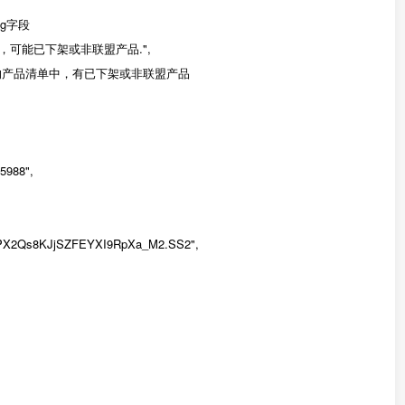
sg字段
可能已下架或非联盟产品.",
52", #提供的产品清单中，有已下架或非联盟产品
5988",
ctPX2Qs8KJjSZFEYXI9RpXa_M2.SS2",