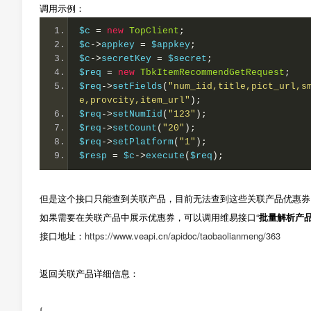
调用示例：
$c 
=
new
TopClient
;
$c
->
appkey 
=
 $appkey
;
$c
->
secretKey 
=
 $secret
;
$req 
=
new
TbkItemRecommendGetRequest
;
$req
->
setFields
(
"num_iid,title,pict_url,s
e,provcity,item_url"
);
$req
->
setNumIid
(
"123"
);
$req
->
setCount
(
"20"
);
$req
->
setPlatform
(
"1"
);
$resp 
=
 $c
->
execute
(
$req
);
但是这个接口只能查到关联产品，目前无法查到这些关联产品优惠券
如果需要在关联产品中展示优惠券，可以调用维易接口“
批量解析产
接口地址：
https://www.veapi.cn/apidoc/taobaolianmeng/363
返回关联产品详细信息：
{