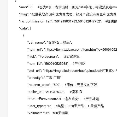
"error": 0, #当为0表，表示出错，则无data字段，错误消息在m
"msg": "批量获取
高佣
和优惠券成功！部分产品没有佣金和优惠券，
"no_commission_list": "564919031783,5640126477
"data": [
{
"cat_name": "女装/女士精品",
"item_url": "https://item.taobao.com/item.htm?id=56091052
"nick": "Forevercan", #卖家昵称
"num_iid": "560910525988", #产品ID
"pict_url": "https://img.alicdn.com/bao/uploaded/i4/TB1D
"provcity": "广东 广州",
"reserve_price": "599", #原价，无意义的字段。
"seller_id": "211937632", #卖家ID
"title": "Forevercan201...连衣裙女", #产品标题
"user_type": "0", #类型：0-淘宝产品，1-天猫产品
"volume": "22", #30天销量