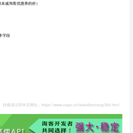
际价，但未减淘客优惠券的价）
无本字段
转载请注明本页网址：
https://www.veapi.cn/taokelianmeng/354.html