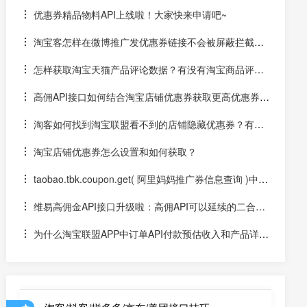
佣金和无券有佣金或返利？
优惠券精品物料API上线啦！大家快来申请吧~
淘宝客怎样在微博推广发优惠券链接不会被屏蔽拦截？
手机新浪微博APP怎么直接跳到淘宝APP领券？
怎样获取淘宝天猫产品评论数据？有没有淘宝商品评论
接口？如何采集淘宝评论
高佣API接口如何结合淘宝店铺优惠券获取更高优惠券
额？
淘客如何找到淘宝联盟看不到的店铺隐藏优惠券？有没
有店铺优惠券接口？
淘宝店铺优惠券怎么设置和如何获取？
taobao.tbk.coupon.get( 阿里妈妈推广券信息查询 )中co
upon_src_scene是代表什么类型的优惠券？
维易高佣金API接口升级啦：高佣API可以延续的二合一
链接或淘口令参数中的优惠券信息
为什么淘宝联盟APP中订单API付款预估收入和产品详情
页预估收入有误差？