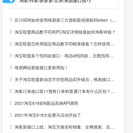
淘客/抖客/拼多多/京东/美团接口技巧
百川SDK如何使用维易第三方授权取得授权码token（un
iapp）
淘宝联盟商品数字ID和PC淘宝详情链接如何淘客转链？
淘宝联盟怎样用指定商品数字ID精准搜索？怎样使用数
字ID和场景ID2转链？
淘宝联盟多个找同款接口：商品id找同款，主图找同
款，SKU找同款
维易网站新版接口更新周知！
关于淘宝联盟新动态字符型商品ID升级后，维易接口跟
进情况和API调用说明
淘客订单接口双11预售订单和普通订单有什么区别？怎
么区分是淘客双11预售订单是否已付尾款？预售中支付了定
2021淘宝618前N新品高佣API调用
金的宝贝该如何计算佣金
2021年淘宝618大促赛马活动开始了
淘客新接口上线：淘宝天猫实时销量、全网搜索、店铺