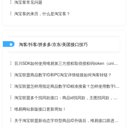
淘宝客常见问题
淘宝客的来历，什么是淘宝客？
淘客/抖客/拼多多/京东/美团接口技巧
百川SDK如何使用维易第三方授权取得授权码token（uniap
p）
淘宝联盟商品数字ID和PC淘宝详情链接如何淘客转链？
淘宝联盟怎样用指定商品数字ID精准搜索？怎样使用数字ID
和场景ID2转链？
淘宝联盟多个找同款接口：商品id找同款，主图找同款，SK
U找同款
维易网站新版接口更新周知！
关于淘宝联盟新动态字符型商品ID升级后，维易接口跟进情