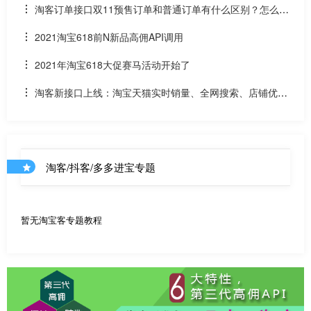
况和API调用说明
淘客订单接口双11预售订单和普通订单有什么区别？怎么区
分是淘客双11预售订单是否已付尾款？预售中支付了定金的宝
2021淘宝618前N新品高佣API调用
贝该如何计算佣金
2021年淘宝618大促赛马活动开始了
淘客新接口上线：淘宝天猫实时销量、全网搜索、店铺优惠
券和店铺商品API
淘客/抖客/多多进宝专题
暂无淘宝客专题教程