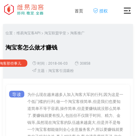
首页
授权
位置：
维易淘宝客API
>
淘宝联盟学堂
>
淘客推广
淘宝客怎么做才赚钱
淘客那些事儿
时间：2018-06-03
30858
主题：
淘宝客引流吸粉
导读
为什么现在越来越多人加入淘客大军的行列,因为这是一
个低门槛的行列,做一个淘宝客很简单,但是我们也要知
道简单不等于容易,操作简单,但是要赚钱就没那么简单
了.要赚钱就要有投入,包括但不仅限于时间、精力、金
钱等,虽然现在淘宝客的队伍越来越庞大,但是并不是每
一个淘宝客都能做到全心全意服务客户,所以要赚钱就要