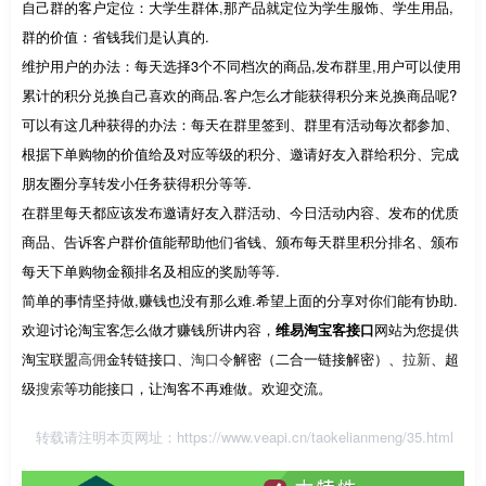
自己群的客户定位：大学生群体,那产品就定位为学生服饰、学生用品,
群的价值：省钱我们是认真的.
维护用户的办法：每天选择3个不同档次的商品,发布群里,用户可以使用
累计的积分兑换自己喜欢的商品.客户怎么才能获得积分来兑换商品呢?
可以有这几种获得的办法：每天在群里签到、群里有活动每次都参加、
根据下单购物的价值给及对应等级的积分、邀请好友入群给积分、完成
朋友圈分享转发小任务获得积分等等.
在群里每天都应该发布邀请好友入群活动、今日活动内容、发布的优质
商品、告诉客户群价值能帮助他们省钱、颁布每天群里积分排名、颁布
每天下单购物金额排名及相应的奖励等等.
简单的事情坚持做,赚钱也没有那么难.希望上面的分享对你们能有协助.
欢迎讨论淘宝客怎么做才赚钱所讲内容，
维易淘宝客接口
网站为您提供
淘宝联盟
高佣
金转链接口、
淘口令
解密（二合一链接解密）、
拉新
、超
级
搜索
等功能接口，让淘客不再难做。欢迎交流。
转载请注明本页网址：
https://www.veapi.cn/taokelianmeng/35.html