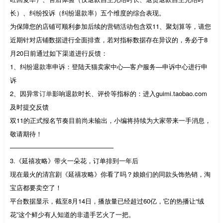
长）、纠纷投诉（纠纷退款率）五个维度的综合表现。
为保障您的店铺可顺利参加后续的营销活动包含双11、聚划算等，请您
近期针对店铺数据进行全面排查，若对指标数据存在异议的，务必于8
月20日前通过如下渠道进行反馈：
1、纠纷退款率申诉：登陆天猫卖家中心—客户服务—申诉中心进行申
诉
2、因异常
订单
影响退款时长、评价等指标的：进入guimi.taobao.com
及时提交反馈
双11的正式报名节奏目前尚未输出，小编将持续为大家带来一手消息，
敬请期待！
————————————————
3.《延禧攻略》带火一朵花，订单排到一年后
现在最火的清宫剧《延禧攻略》你看了吗？娘娘们的同款头饰热销，淘
宝店都要卖空了！
平台数据显示，截至8月14日，播放量已经超过60亿，它的热播让“绒
花”这个鲜少有人知道的非遗手艺火了一把。