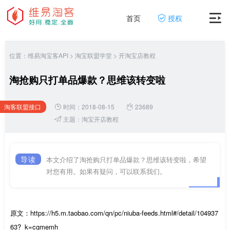
首页
授权
位置：
维易淘宝客API
>
淘宝联盟学堂
>
开淘宝店教程
淘抢购只打单品爆款？思维该转变啦
淘客联盟接口
时间：2018-08-15
23689
网
主题：
淘宝开店教程
导读
本文介绍了淘抢购只打单品爆款？思维该转变啦，希望
对您有用。如果有疑问，可以联系我们。
原文：https://h5.m.taobao.com/qn/pc/niuba-feeds.html#/detail/104937
63?_k=cgmemh