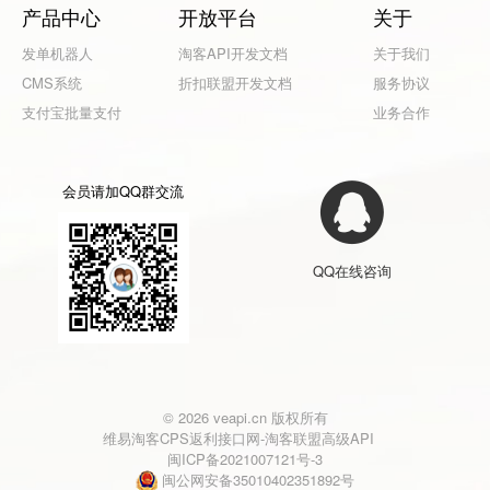
产品中心
开放平台
关于
发单机器人
淘客API开发文档
关于我们
CMS系统
折扣联盟开发文档
服务协议
支付宝批量支付
业务合作
会员请加QQ群交流
QQ在线咨询
© 2026 veapi.cn 版权所有
维易淘客CPS返利接口网-淘客联盟高级API
闽ICP备2021007121号-3
闽公网安备35010402351892号