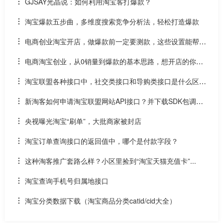
GJSAY光晶说：如何利用淘宝客打爆款？
淘宝爆款五步曲，多维度搜索竞争分析法，轻松打造爆款
电商创业淘宝开店，做爆款前一定要测款，这些设置能帮到
您
电商淘宝创业，从0销量到爆款的基本思路，想开店的你必
须要了解
淘宝联盟各种接口中，社交类接口和导购类接口是什么区
别？
新淘客如何申请淘宝联盟网站API接口？并下载SDK包调用A
PI？
央视曝光淘宝“刷单”，大批商家被封店
淘宝订单查询接口的返回值中，哪个是付款字段？
这种淘客推广套路么样？小区里捡到“淘宝天猫充值卡”...
淘宝查询手机号归属地接口
淘宝分类数据下载（淘宝商品分类catid/cid大全）