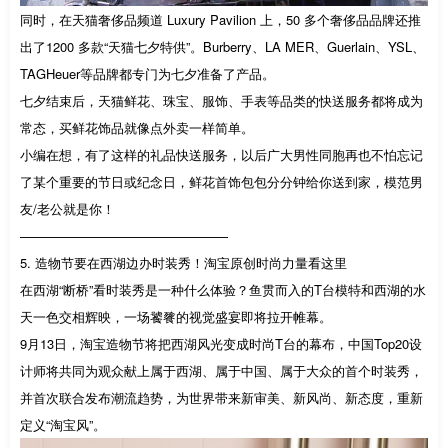
同时，在天猫奢侈品频道 Luxury Pavilion 上，50 多个奢侈品品牌还推
出了1200 多款“天猫七夕特供”。Burberry、LA MER、Guerlain、YSL、
TAGHeuer等品牌都专门为七夕准备了产品。
七夕结束后，天猫鲜花、珠宝、服饰、手表等品类的快送服务都将成为
常态，买鲜花饰品就像点外卖一样简单。
小编在想，有了这样的礼品快送服务，以后广大男性同胞再也不怕忘记
了某个重要的节日或纪念日，鲜花首饰包包分分钟给你送到家，模范男
友/老公就是你！
————————————————
5. 造物节要在西湖边办时装秀！淘宝原创时尚力量看这里
在西湖“断桥”看时装秀是一种什么体验？鱼贯而入的T台模特和西湖的水
天一色交相辉映，一场饕餮的视觉盛宴即将拉开帷幕。
9月13日，淘宝造物节将把西湖风光变成时尚T台的幕布，中国Top20设
计师将共同为观众献上属于西湖、属于中国、属于大众的首个时装秀，
并首次联合发布潮流趋势，为世界带来新审美、新风尚、新态度，重新
定义“淘宝风”。