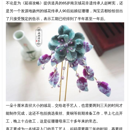
不论是为《延禧攻略》提供道具的65岁南京绒花非遗传承人赵树宪，还
是另一个发源地扬州的绒花传承人90后姑娘征珊珊，淘宝店都纷纷挂出
了只接受预定的告示，表示工期已经排到了半年甚至一年后。
一朵十厘米直径大小的绒花，交给老手艺人，也需要两到三天的时间才
能制作完成，这还不包括挑选蚕丝、黄铜等前期准备工作，早上七点开
工，晚上十点收工，这是征珊珊母亲三十多年来的常态。
真正要成为一名绒花入门的手工艺人，起码需要两三年的时间，再要提