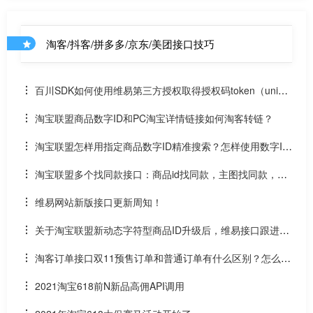
淘客/抖客/拼多多/京东/美团接口技巧
百川SDK如何使用维易第三方授权取得授权码token（uniap
p）
淘宝联盟商品数字ID和PC淘宝详情链接如何淘客转链？
淘宝联盟怎样用指定商品数字ID精准搜索？怎样使用数字ID
和场景ID2转链？
淘宝联盟多个找同款接口：商品id找同款，主图找同款，SK
U找同款
维易网站新版接口更新周知！
关于淘宝联盟新动态字符型商品ID升级后，维易接口跟进情
况和API调用说明
淘客订单接口双11预售订单和普通订单有什么区别？怎么区
分是淘客双11预售订单是否已付尾款？预售中支付了定金的宝
2021淘宝618前N新品高佣API调用
贝该如何计算佣金