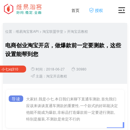
首页
授权
位置：
维易淘宝客API
>
淘宝联盟学堂
>
开淘宝店教程
电商创业淘宝开店，做爆款前一定要测款，这些
设置能帮到您
小七xq310
时间：2018-06-27
30980
主题：
淘宝开店教程
导读
大家好,我是小七.本日我们来聊下直通车测款.首先我们
应该来谈谈直通车测款的重要性.一个款式的好坏能决定
他能不能成为爆款,非标品打造爆款前一定要进行测款,
特别是服装,不测款是肯定不行的