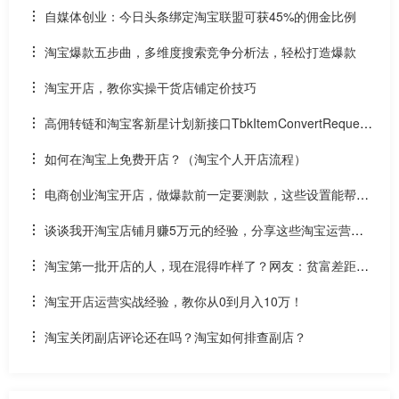
自媒体创业：今日头条绑定淘宝联盟可获45%的佣金比例
淘宝爆款五步曲，多维度搜索竞争分析法，轻松打造爆款
淘宝开店，教你实操干货店铺定价技巧
高佣转链和淘宝客新星计划新接口TbkItemConvertRequest
有什么区别？
如何在淘宝上免费开店？（淘宝个人开店流程）
电商创业淘宝开店，做爆款前一定要测款，这些设置能帮到
您
谈谈我开淘宝店铺月赚5万元的经验，分享这些淘宝运营学
习资料！
淘宝第一批开店的人，现在混得咋样了？网友：贫富差距超
出想象！
淘宝开店运营实战经验，教你从0到月入10万！
淘宝关闭副店评论还在吗？淘宝如何排查副店？