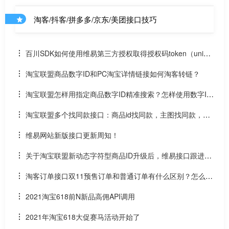
淘客/抖客/拼多多/京东/美团接口技巧
百川SDK如何使用维易第三方授权取得授权码token（uniap
p）
淘宝联盟商品数字ID和PC淘宝详情链接如何淘客转链？
淘宝联盟怎样用指定商品数字ID精准搜索？怎样使用数字ID
和场景ID2转链？
淘宝联盟多个找同款接口：商品id找同款，主图找同款，SK
U找同款
维易网站新版接口更新周知！
关于淘宝联盟新动态字符型商品ID升级后，维易接口跟进情
况和API调用说明
淘客订单接口双11预售订单和普通订单有什么区别？怎么区
分是淘客双11预售订单是否已付尾款？预售中支付了定金的宝
2021淘宝618前N新品高佣API调用
贝该如何计算佣金
2021年淘宝618大促赛马活动开始了