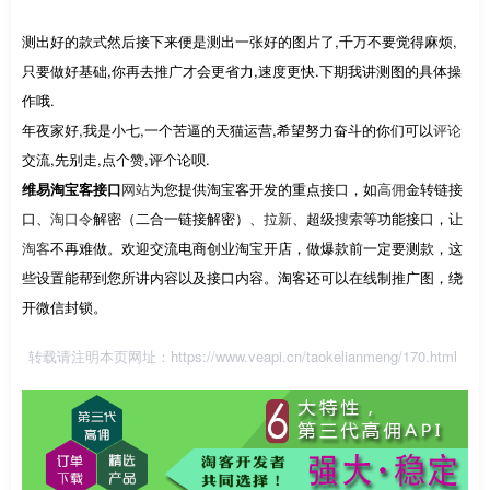
测出好的款式然后接下来便是测出一张好的图片了,千万不要觉得麻烦,
只要做好基础,你再去推广才会更省力,速度更快.下期我讲测图的具体操
作哦.
年夜家好,我是小七,一个苦逼的天猫运营,希望努力奋斗的你们可以
评论
交流,先别走,点个赞,评个论呗.
维易淘宝客接口
网站
为您提供淘宝客开发的重点接口，如
高佣
金转链接
口、
淘口令
解密（二合一链接解密）、
拉新
、超级
搜索
等功能接口，让
淘客
不再难做。欢迎交流电商创业淘宝开店，做爆款前一定要测款，这
些设置能帮到您所讲内容以及接口内容。淘客还可以在线制推广图，绕
开微信封锁。
转载请注明本页网址：
https://www.veapi.cn/taokelianmeng/170.html