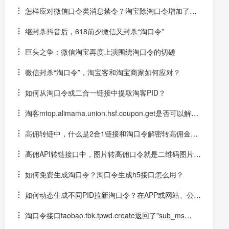
怎样应对微信口令类消息禁令？淘宝除淘口令增加了图
片分享功能
继封杀抖音后，618前夕微信又封杀“淘口令”
巨头之争：微信淘宝再度上演围绕淘口令的切磋
微信封杀“淘口令”，淘宝客和淘宝商家如何应对？
如何从淘口令或二合一链接中提取淘客PID？
淘客mtop.alimama.union.hsf.coupon.get是否可以解密
淘口令二合一链接？
高佣转链中，什么是2合1链接和淘口令解密转高佣金链
接？
高佣API转链接口中，图片转高佣口令就是二维码图片解
码后转成您的淘口令
如何免费生成淘口令？淘口令生成h5接口怎么用？
如何动态生成不同PID拉新淘口令？在APP或网站、公众
号中实时生成拉新口令
淘口令接口taobao.tbk.tpwd.create返回了"sub_ms