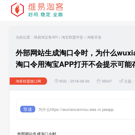
当前位置：
维易淘宝客API
>
淘宝联盟学堂
>
淘客开发
外部网站生成淘口令时，为什么wuxianca
淘口令用淘宝APP打开不会提示可能
淘客联盟接口网
时间：2018-08-06
36047
主题：
导读
为什么https://wuxiancanmou.ews.m.jaeapp
外部
网站
生成
淘口令
时，