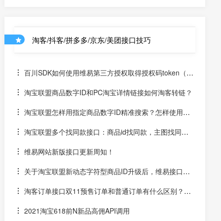
g":"口令跳转url不支持口令转换"
淘客/抖客/拼多多/京东/美团接口技巧
百川SDK如何使用维易第三方授权取得授权码token（un
iapp）
淘宝联盟商品数字ID和PC淘宝详情链接如何淘客转链？
淘宝联盟怎样用指定商品数字ID精准搜索？怎样使用数
字ID和场景ID2转链？
淘宝联盟多个找同款接口：商品id找同款，主图找同
款，SKU找同款
维易网站新版接口更新周知！
关于淘宝联盟新动态字符型商品ID升级后，维易接口跟
进情况和API调用说明
淘客订单接口双11预售订单和普通订单有什么区别？怎
么区分是淘客双11预售订单是否已付尾款？预售中支付了定
2021淘宝618前N新品高佣API调用