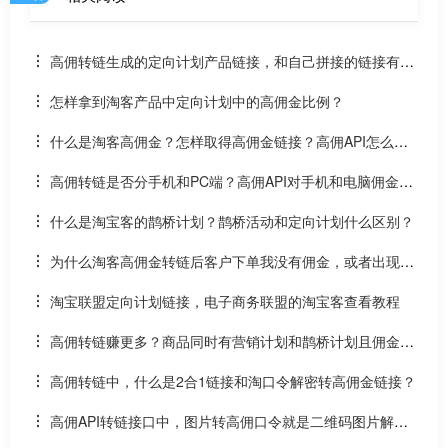
高佣转链生成的定向计划产品链接，和自己拼接的链接有什
么不同？什么是淘客定向计划
怎样拿到淘客产品中定向计划中的高佣金比例？
什么是淘客高佣金？怎样取得高佣金链接？高佣API怎么
用？
高佣转链是否分手机和PC端？高佣API对手机和电脑佣金不
同是否取最高佣？
什么是淘宝客的鹊桥计划？鹊桥活动和定向计划什么区别？
为什么淘客高佣金转链后客户下单我没有佣金，或者出现低
佣，佣金很低？或丢单、掉单？
淘宝联盟定向计划链接，电子商务联盟的淘宝客查看教程
高佣转链赚更多？商品同时有营销计划和鹊桥计划且佣金一
样时，高佣取哪个链接？
高佣转链中，什么是2合1链接和淘口令解密转高佣金链接？
高佣API转链接口中，图片转高佣口令就是二维码图片解码