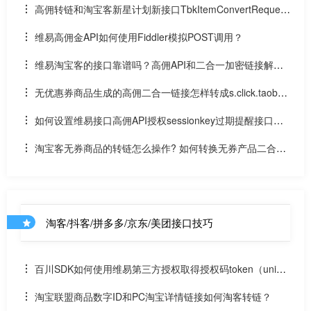
后转成您的淘口令
高佣转链和淘宝客新星计划新接口TbkItemConvertRequest
有什么区别？
维易高佣金API如何使用Fiddler模拟POST调用？
维易淘宝客的接口靠谱吗？高佣API和二合一加密链接解
密、无券商品转链接口好用不？
无优惠券商品生成的高佣二合一链接怎样转成s.click.taoba
o.com推广链？
如何设置维易接口高佣API授权sessionkey过期提醒接口网
址？
淘宝客无券商品的转链怎么操作? 如何转换无券产品二合一
的高佣API？
淘客/抖客/拼多多/京东/美团接口技巧
百川SDK如何使用维易第三方授权取得授权码token（uniap
p）
淘宝联盟商品数字ID和PC淘宝详情链接如何淘客转链？