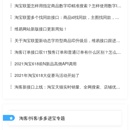
淘宝联盟怎样用指定商品数字ID精准搜索？怎样使用数字ID
和场景ID2转链？
淘宝联盟多个找同款接口：商品id找同款，主图找同款，SK
U找同款
维易网站新版接口更新周知！
关于淘宝联盟新动态字符型商品ID升级后，维易接口跟进情
况和API调用说明
淘客订单接口双11预售订单和普通订单有什么区别？怎么区
分是淘客双11预售订单是否已付尾款？预售中支付了定金的宝
2021淘宝618前N新品高佣API调用
贝该如何计算佣金
2021年淘宝618大促赛马活动开始了
淘客新接口上线：淘宝天猫实时销量、全网搜索、店铺优惠
券和店铺商品API
淘客/抖客/多多进宝专题