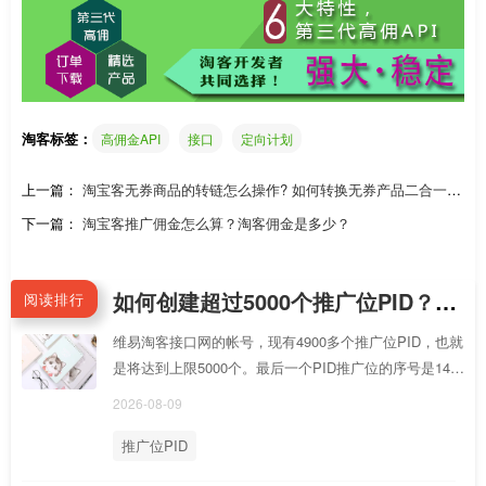
淘客标签：
高佣金API
接口
定向计划
上一篇：
淘宝客无券商品的转链怎么操作? 如何转换无券产品二合一的
高佣API？
下一篇：
淘宝客推广佣金怎么算？淘客佣金是多少？
如何创建超过5000个推广位PID？PID还可以创建多少个？我想创建几万个PID是否可以？
阅读排行
维易淘客接口网的帐号，现有4900多个推广位PID，也就
是将达到上限5000个。最后一个PID推广位的序号是149
26，页码是124页
2026-08-09
推广位PID