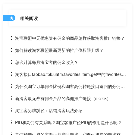
相关阅读
淘宝联盟中无优惠券有佣金的商品怎样获取淘客推广链接？
如何解读淘客联盟最新更新的推广位权限升级？
怎么计算每月淘宝客的佣金收入？
淘客接口taobao.tbk.uatm.favorites.item.get中的favorites_i
d从哪找？
为什么淘宝订单佣金比例和淘客高佣转链接口返回的分佣金
比例不一样
新淘客取无券有佣金产品的高佣推广链接（s.click）
淘宝客另辟蹊径：店铺淘客玩法介绍
PID和高佣有关系吗？淘宝客推广位PID的作用是什么呢？
高佣转链生成的定向计划产品链接，和自己拼接的链接有什