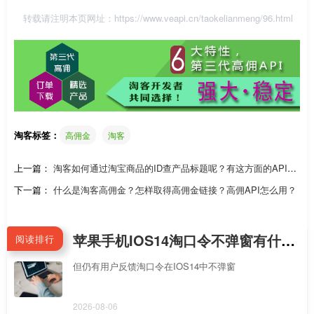
转载请注明本页网址：
https://www.veapi.cn/taokelianmeng/96.html
淘客标签：
高佣金
淘客
上一篇：
淘客如何通过淘宝商品的ID查产品标题呢？有这方面的API
吗？
下一篇：
什么是淘客高佣金？怎样取得高佣金链接？高佣API怎么用？
苹果手机IOS14淘口令不弹窗有什么解决办法？
阅读排行
但仍有用户反馈淘口令在IOS14中不弹窗
2026-08-06