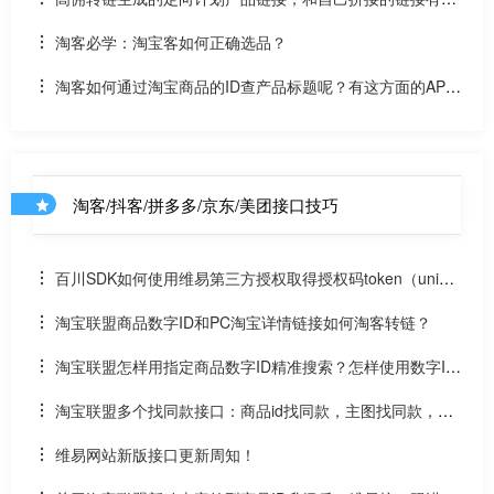
么不同？什么是淘客定向计划
淘客必学：淘宝客如何正确选品？
淘客如何通过淘宝商品的ID查产品标题呢？有这方面的API
吗？
淘客/抖客/拼多多/京东/美团接口技巧
百川SDK如何使用维易第三方授权取得授权码token（uniap
p）
淘宝联盟商品数字ID和PC淘宝详情链接如何淘客转链？
淘宝联盟怎样用指定商品数字ID精准搜索？怎样使用数字ID
和场景ID2转链？
淘宝联盟多个找同款接口：商品id找同款，主图找同款，SK
U找同款
维易网站新版接口更新周知！