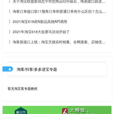
关于淘宝联盟新动态字符型商品ID升级后，维易接口跟进情
况和API调用说明
淘客订单接口双11预售订单和普通订单有什么区别？怎么区
分是淘客双11预售订单是否已付尾款？预售中支付了定金的宝
2021淘宝618前N新品高佣API调用
贝该如何计算佣金
2021年淘宝618大促赛马活动开始了
淘客新接口上线：淘宝天猫实时销量、全网搜索、店铺优惠
券和店铺商品API
淘客/抖客/多多进宝专题
暂无淘宝客专题教程