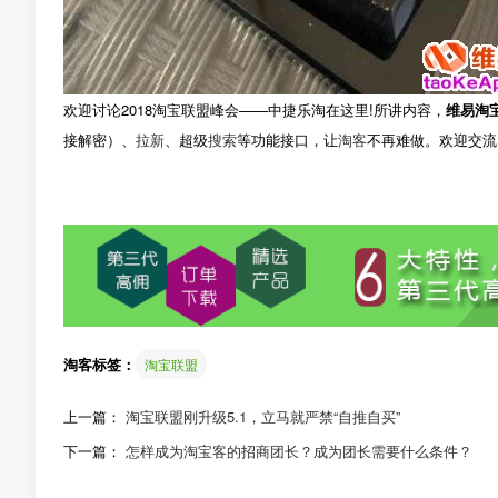
欢迎讨论2018淘宝联盟峰会——中捷乐淘在这里!所讲内容，
维易淘
接解密）、
拉新
、超级
搜索
等功能接口，让
淘客
不再难做。欢迎交流
淘客标签：
淘宝联盟
上一篇：
淘宝联盟刚升级5.1，立马就严禁“自推自买”
下一篇：
怎样成为淘宝客的招商团长？成为团长需要什么条件？