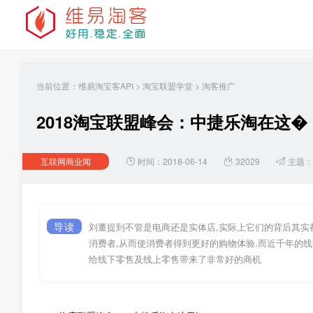
当前位置：
维易淘宝客API
>
淘宝联盟学堂
>
淘客推广
2018淘宝联盟峰会：中捷乐淘在这�
互联网商业闻
时间：2018-06-14
32029
主题：
导读
刘董提到不管是电商还是实体店,实际上它们的背后其实
消费者,从而使消费者得到更好的购物体验.而近千年的线
给线下零售及线上零售带来了非常好的商机