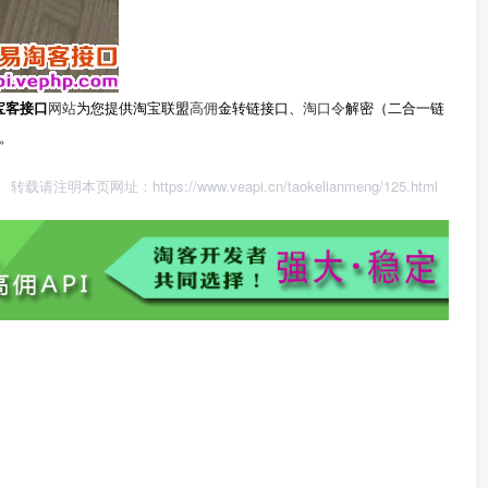
宝客接口
网站
为您提供淘宝联盟
高佣
金转链接口、
淘口令
解密（二合一链
。
转载请注明本页网址：
https://www.veapi.cn/taokelianmeng/125.html