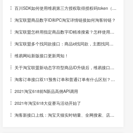
百川SDK如何使用维易第三方授权取得授权码token（un
iapp）
淘宝联盟商品数字ID和PC淘宝详情链接如何淘客转链？
淘宝联盟怎样用指定商品数字ID精准搜索？怎样使用数
字ID和场景ID2转链？
淘宝联盟多个找同款接口：商品id找同款，主图找同
款，SKU找同款
维易网站新版接口更新周知！
关于淘宝联盟新动态字符型商品ID升级后，维易接口跟
进情况和API调用说明
淘客订单接口双11预售订单和普通订单有什么区别？怎
么区分是淘客双11预售订单是否已付尾款？预售中支付了定
2021淘宝618前N新品高佣API调用
金的宝贝该如何计算佣金
2021年淘宝618大促赛马活动开始了
淘客新接口上线：淘宝天猫实时销量、全网搜索、店铺
优惠券和店铺商品API