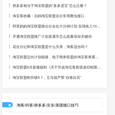
软件下载
拼多多相当于淘宝联盟的“多多进宝”怎么注册？
淘宝客收藏：后妈淘宝联盟后台常用爬虫接口
阿里妈妈淘宝联盟推出社会化大分销计划 实现收入10万
+
开通淘宝联盟推广计划直通车怎么批量添加关键词
花生日记和淘宝联盟是什么关系，淘客适合吗？
淘宝联盟定向计划链接，电子商务联盟的淘宝客查看教
程
淘宝联盟6月新规细则《关于开放淘宝客新渠道ID权限的
公告》
淘宝联盟刚升级5.1，立马就严禁“自推自买”
淘客/抖客/拼多多/京东/美团接口技巧