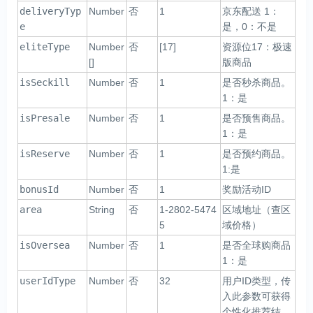
deliveryTyp
Number
否
1
京东配送 1：
e
是，0：不是
eliteType
Number
否
[17]
资源位17：极速
[]
版商品
isSeckill
Number
否
1
是否秒杀商品。
1：是
isPresale
Number
否
1
是否预售商品。
1：是
isReserve
Number
否
1
是否预约商品。
1:是
bonusId
Number
否
1
奖励活动ID
area
String
否
1-2802-5474
区域地址（查区
5
域价格）
isOversea
Number
否
1
是否全球购商品
1：是
userIdType
Number
否
32
用户ID类型，传
入此参数可获得
个性化推荐结