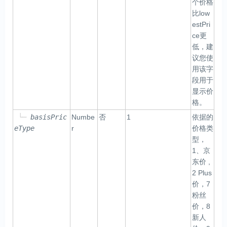
个价格
比low
estPri
ce更
低，建
议您使
用该字
段用于
显示价
格。
└─
basisPric
Numbe
否
1
依据的
eType
r
价格类
型，
1、京
东价 ,
2 Plus
价，7
粉丝
价，8
新人