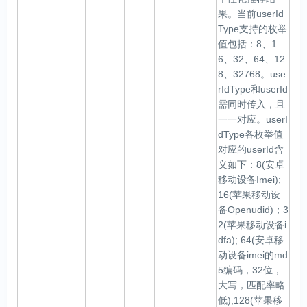
果。当前userId
Type支持的枚举
值包括：8、1
6、32、64、12
8、32768。use
rIdType和userId
需同时传入，且
一一对应。userI
dType各枚举值
对应的userId含
义如下：8(安卓
移动设备Imei);
16(苹果移动设
备Openudid)；3
2(苹果移动设备i
dfa); 64(安卓移
动设备imei的md
5编码，32位，
大写，匹配率略
低);128(苹果移