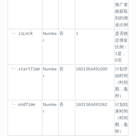
推广者
能获取
到的佣
金比例
└─
isLock
Numbe
否
1
是否锁
r
定佣金
比例：
1是，
0否
└─
startTime
Numbe
否
1601364491000
计划开
r
始时间
（时间
戳，毫
秒）
└─
endTime
Numbe
否
1601364491062
计划结
r
束时间
（时间
戳，毫
秒）