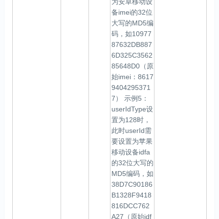
为安卓移动设
备imei的32位
大写的MD5编
码，如10977
87632DB887
6D325C3562
85648D0（原
始imei：8617
9404295371
7） 示例5：
userIdType设
置为128时，
此时userId需
要设置为苹果
移动设备idfa
的32位大写的
MD5编码，如
38D7C90186
B1328F9418
816DCC762
A27（原始idf