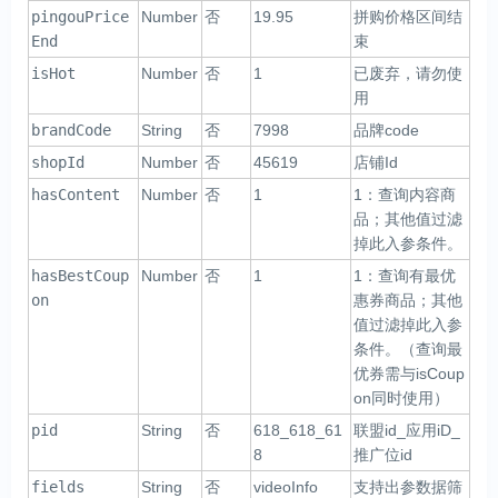
pingouPrice
Number
否
19.95
拼购价格区间结
End
束
isHot
Number
否
1
已废弃，请勿使
用
brandCode
String
否
7998
品牌code
shopId
Number
否
45619
店铺Id
hasContent
Number
否
1
1：查询内容商
品；其他值过滤
掉此入参条件。
hasBestCoup
Number
否
1
1：查询有最优
on
惠券商品；其他
值过滤掉此入参
条件。（查询最
优券需与isCoup
on同时使用）
pid
String
否
618_618_61
联盟id_应用iD_
8
推广位id
fields
String
否
videoInfo
支持出参数据筛