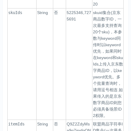
20
skuIds
String
否
5225346,727
skuid集合(京东
5691
商品数字ID，一
次最多支持查询
20个sku)，本参
数与keyword同
传时以keyword
优先，如果同时
在keyword和sku
Ids上传入京东数
字商品ID，以ke
yword优先。多
个批量查询时，
请用逗号相连.如
果传入的是京东
数字商品ID则您
必须具备场景ID
2权限。
itemIds
String
否
Q9Z2ZdyMs
联盟商品字符串I
a9g7jpsfgQN
D集合(一次最多