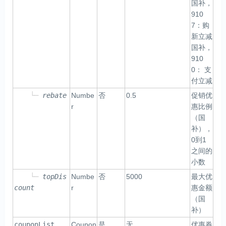
国补，
910
7：购
新立减
国补，
910
0： 支
付立减
└─
rebate
Numbe
否
0.5
促销优
r
惠比例
（国
补），
0到1
之间的
小数
└─
topDis
Numbe
否
5000
最大优
count
r
惠金额
（国
补）
couponList
Coupon
是
无
优惠券