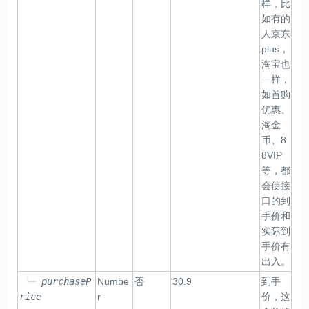
样，比
如有的
人京东
plus，
淘宝也
一样，
如首购
优惠、
淘金
币、8
8VIP
等，都
会使接
口的到
手价和
实际到
手价有
出入。
└─
purchaseP
Numbe
否
30.9
到手
rice
r
价，这