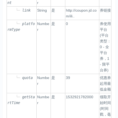
nt
r
└─
link
String
是
http://coupon.jd.co
券链接
m/ili..
└─
platfo
Numbe
是
0
券使用
rmType
r
平台
(平台
类型：
0 - 全
平台
券，1
- 限平
台券)
└─
quota
Numbe
是
39
优惠券
r
起用最
低金额
└─
getSta
Numbe
是
1532921782000
领取开
rtTime
r
始时间
(时间
戳，毫