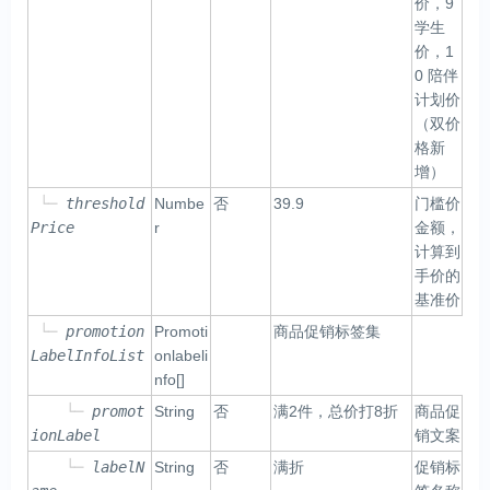
价，9
学生
价，1
0 陪伴
计划价
（双价
格新
增）
└─
threshold
Numbe
否
39.9
门槛价
Price
r
金额，
计算到
手价的
基准价
└─
promotion
Promoti
商品促销标签集
LabelInfoList
onlabeli
nfo[]
└─
promot
String
否
满2件，总价打8折
商品促
ionLabel
销文案
└─
labelN
String
否
满折
促销标