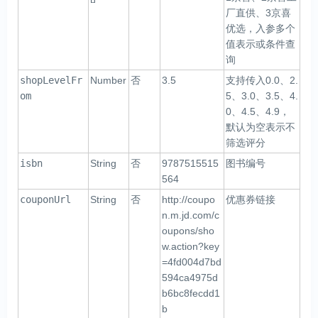
厂直供、3京喜
优选，入参多个
值表示或条件查
询
shopLevelFr
Number
否
3.5
支持传入0.0、2.
om
5、3.0、3.5、4.
0、4.5、4.9，
默认为空表示不
筛选评分
isbn
String
否
9787515515
图书编号
564
couponUrl
String
否
http://coupo
优惠券链接
n.m.jd.com/c
oupons/sho
w.action?key
=4fd004d7bd
594ca4975d
b6bc8fecdd1
b