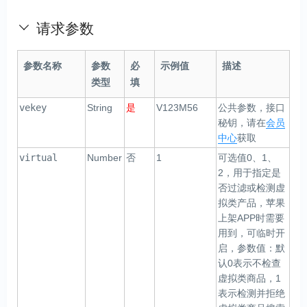
请求参数
参数名称
参数
必
示例值
描述
类型
填
vekey
String
是
V123M56
公共参数，接口
秘钥，请在
会员
中心
获取
virtual
Number
否
1
可选值0、1、
2，用于指定是
否过滤或检测虚
拟类产品，苹果
上架APP时需要
用到，可临时开
启，参数值：默
认0表示不检查
虚拟类商品，1
表示检测并拒绝