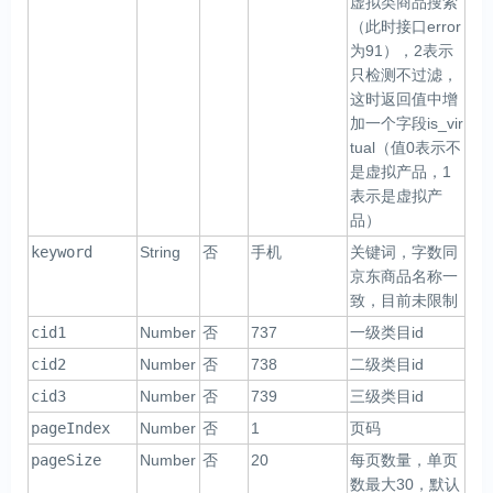
虚拟类商品搜索
（此时接口error
为91），2表示
只检测不过滤，
这时返回值中增
加一个字段is_vir
tual（值0表示不
是虚拟产品，1
表示是虚拟产
品）
keyword
String
否
手机
关键词，字数同
京东商品名称一
致，目前未限制
cid1
Number
否
737
一级类目id
cid2
Number
否
738
二级类目id
cid3
Number
否
739
三级类目id
pageIndex
Number
否
1
页码
pageSize
Number
否
20
每页数量，单页
数最大30，默认