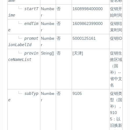
ame
签名称
└─
startT
Numbe
否
1608998400000
促销开
ime
r
始时间
└─
endTim
Numbe
否
1609862399000
促销结
e
r
束时间
└─
promot
Numbe
否
5000125161
促销ID
ionLabelId
r
└─
provin
String[]
否
[天津]
促销生
ceNameList
效区域
（国
补）--
省中文
名
└─
subTyp
Numbe
否
9105
促销类
e
r
型（国
补），
910
5：以
旧换新