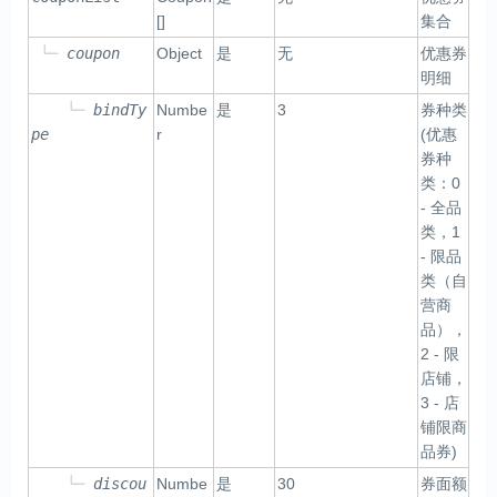
[]
集合
└─
coupon
Object
是
无
优惠券
明细
└─
bindTy
Numbe
是
3
券种类
pe
r
(优惠
券种
类：0
- 全品
类，1
- 限品
类（自
营商
品），
2 - 限
店铺，
3 - 店
铺限商
品券)
└─
discou
Numbe
是
30
券面额