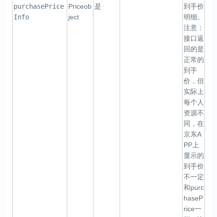
purchasePrice
Priceob
是
到手价
Info
ject
明细。
注意：
接口返
回的是
正常的
到手
价，但
实际上
每个人
资源不
同，在
京东A
PP上
显示的
到手价
不一定
和purc
haseP
rice一