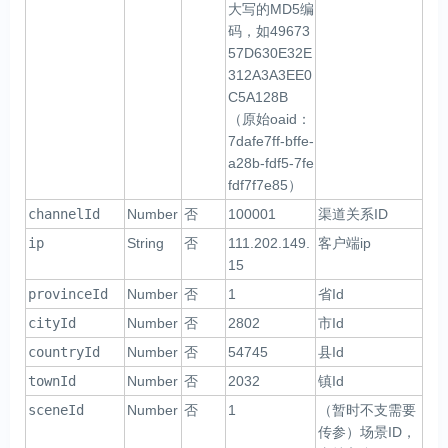
大写的MD5编
码，如49673
57D630E32E
312A3A3EE0
C5A128B
（原始oaid：
7dafe7ff-bffe-
a28b-fdf5-7fe
fdf7f7e85）
channelId
Number
否
100001
渠道关系ID
ip
String
否
111.202.149.
客户端ip
15
provinceId
Number
否
1
省Id
cityId
Number
否
2802
市Id
countryId
Number
否
54745
县Id
townId
Number
否
2032
镇Id
sceneId
Number
否
1
（暂时不支需要
传参）场景ID，