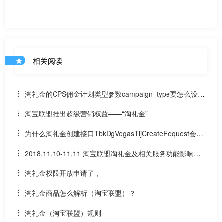
相关阅读
淘礼金的CPS佣金计划类型参数campaign_type要怎么设
置？维易接口免费提供淘礼金佣金类型查询接口
淘宝联盟推出超级营销权益——“淘礼金”
为什么淘礼金创建接口TbkDgVegasTljCreateRequest会提
示FAIL_BIZ_PARAMS_ERROR 参数错误
2018.11.10-11.11 淘宝联盟淘礼金及相关服务功能影响说
明
淘礼金权限开放申请了，
淘礼金商品怎么解析（淘宝联盟）？
淘礼金（淘宝联盟）规则