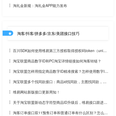
淘礼金新规：淘礼金APP能力发布
淘客/抖客/拼多多/京东/美团接口技巧
百川SDK如何使用维易第三方授权取得授权码token（uniap
p）
淘宝联盟商品数字ID和PC淘宝详情链接如何淘客转链？
淘宝联盟怎样用指定商品数字ID精准搜索？怎样使用数字ID
和场景ID2转链？
淘宝联盟多个找同款接口：商品id找同款，主图找同款，SK
U找同款
维易网站新版接口更新周知！
关于淘宝联盟新动态字符型商品ID升级后，维易接口跟进情
况和API调用说明
淘客订单接口双11预售订单和普通订单有什么区别？怎么区