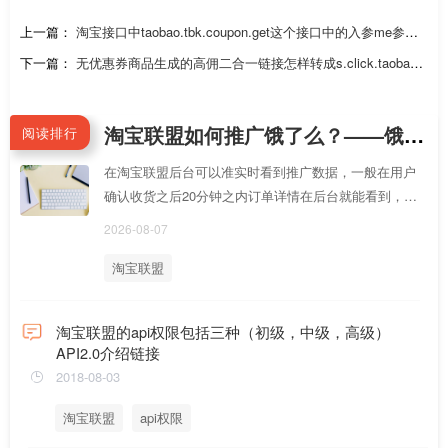
上一篇：
淘宝接口中taobao.tbk.coupon.get这个接口中的入参me参数
从哪获取的？
下一篇：
无优惠券商品生成的高佣二合一链接怎样转成s.click.taobao.c
om推广链？
淘宝联盟如何推广饿了么？——饿了么聚合页CPS推广（佣金6%起）
阅读排行
在淘宝联盟后台可以准实时看到推广数据，一般在用户
确认收货之后20分钟之内订单详情在后台就能看到，总
体订单量/订单金额数据也会T+1随联盟后台电商数据一
2026-08-07
起更新
淘宝联盟
淘宝联盟的api权限包括三种（初级，中级，高级）
API2.0介绍链接
2018-08-03
淘宝联盟
api权限