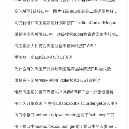
获取的？
高佣API转链接口中，图片转高佣口令就是二维码图片解码
后转成您的淘口令
高佣转链和淘宝客新星计划新接口TbkItemConvertRequest
有什么区别？
维易淘宝客API接口中，超级搜索super搜索返回值字段的含
义
淘宝客新人如何在淘宝联盟申请网站接口API？
手淘群一期api接口报名入口请进
为什么有的淘宝产品调用淘宝客商品详情接口时会失败
维易高佣金API如何使用Fiddler模拟POST调用？
维易淘宝客的接口靠谱吗？高佣API和二合一加密链接解
密、无券商品转链接口好用不？
淘宝客订单查询-社交接口taobao.tbk.sc.order.get怎么用？
淘口令接口taobao.tbk.tpwd.create返回了"sub_msg":"口令
跳转url不支持口令转换"
淘宝接口中taobao.tbk.coupon.get这个接口中的入参me参