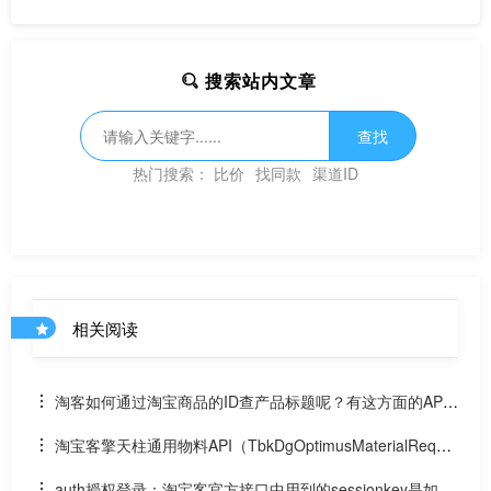
搜索站内文章
查找
热门搜索：
比价
找同款
渠道ID
相关阅读
淘客如何通过淘宝商品的ID查产品标题呢？有这方面的API
吗？
淘宝客擎天柱通用物料API（TbkDgOptimusMaterialReque
st）的material_id官方物料ID是什么参数？
auth授权登录：淘宝客官方接口中用到的sessionkey是如何