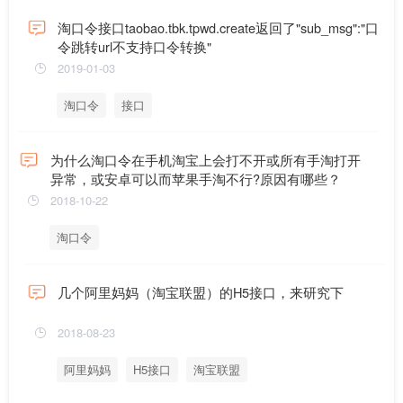
淘口令接口taobao.tbk.tpwd.create返回了"sub_msg":"口
令跳转url不支持口令转换"
2019-01-03
淘口令
接口
为什么淘口令在手机淘宝上会打不开或所有手淘打开
异常，或安卓可以而苹果手淘不行?原因有哪些？
2018-10-22
淘口令
几个阿里妈妈（淘宝联盟）的H5接口，来研究下
2018-08-23
阿里妈妈
H5接口
淘宝联盟