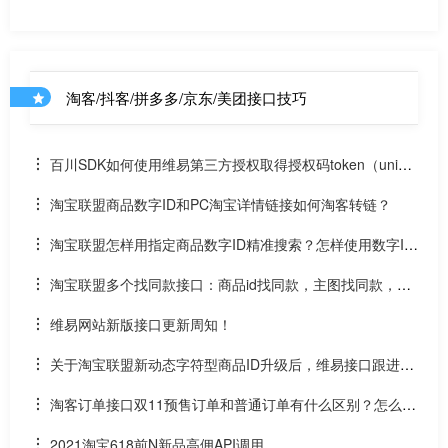
数从哪获取的？
淘客/抖客/拼多多/京东/美团接口技巧
百川SDK如何使用维易第三方授权取得授权码token（uniap
p）
淘宝联盟商品数字ID和PC淘宝详情链接如何淘客转链？
淘宝联盟怎样用指定商品数字ID精准搜索？怎样使用数字ID
和场景ID2转链？
淘宝联盟多个找同款接口：商品id找同款，主图找同款，SK
U找同款
维易网站新版接口更新周知！
关于淘宝联盟新动态字符型商品ID升级后，维易接口跟进情
况和API调用说明
淘客订单接口双11预售订单和普通订单有什么区别？怎么区
分是淘客双11预售订单是否已付尾款？预售中支付了定金的宝
2021淘宝618前N新品高佣API调用