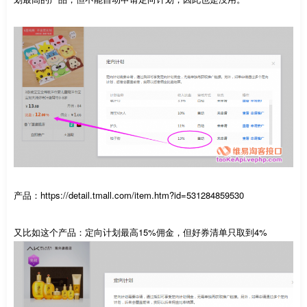
产品：https://detail.tmall.com/item.htm?id=531284859530
又比如这个产品：定向计划最高15%佣金，但好券清单只取到4%