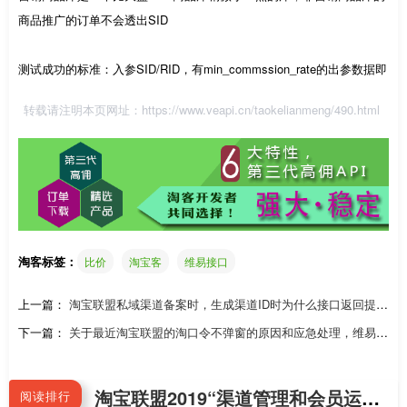
商品推广的订单不会透出SID
测试成功的标准：入参SID/RID，有min_commssion_rate的出参数据即
转载请注明本页网址：
https://www.veapi.cn/taokelianmeng/490.html
淘客标签：
比价
淘宝客
维易接口
上一篇：
淘宝联盟私域渠道备案时，生成渠道ID时为什么接口返回提
示“省(province)为空”或市city为空
下一篇：
关于最近淘宝联盟的淘口令不弹窗的原因和应急处理，维易接
口用户必看
淘宝联盟2019“渠道管理和会员运营管理”新规分享1：如何使用渠道ID和会员运营ID的API绑定客户
阅读排行