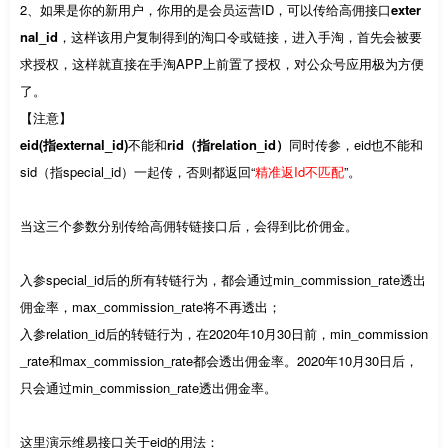
2、如果是你的新用户，你用的是会员运营ID，可以传给高佣接口
exter
nal_id
，这样该用户复制得到的淘口令或链接，进入手淘，首先会被要
求授权，这样就直接在手淘APP上前置了授权，对公众号应用极为方便
了。
【注意】
eid(指external_id)
不能和
rid（指relation_id）
同时传参，eid也不能和
sid（指special_id）一起传，否则都返回“
精准返Id不匹配
”。
当这三个参数分别传给高佣转链接口后，会得到比价佣金。
入参special_id后的所有转链行为，都会通过min_commission_rate透出
佣金率，max_commission_rate将不再透出；
入参relation_id后的转链行为，在2020年10月30日前，min_commission
_rate和max_commission_rate都会透出佣金率。2020年10月30日后，
只会通过min_commission_rate透出佣金率。
这里演示维易接口关于eid的用法：