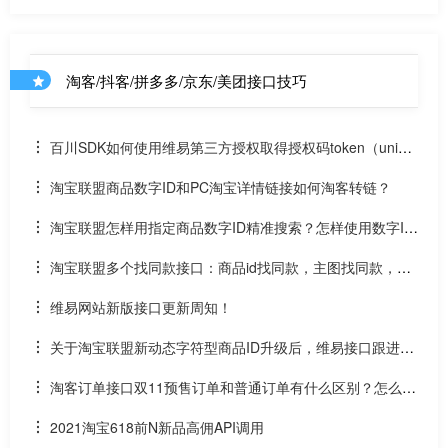
价行为的公告）解读
淘客/抖客/拼多多/京东/美团接口技巧
百川SDK如何使用维易第三方授权取得授权码token（uniap
p）
淘宝联盟商品数字ID和PC淘宝详情链接如何淘客转链？
淘宝联盟怎样用指定商品数字ID精准搜索？怎样使用数字ID
和场景ID2转链？
淘宝联盟多个找同款接口：商品id找同款，主图找同款，SK
U找同款
维易网站新版接口更新周知！
关于淘宝联盟新动态字符型商品ID升级后，维易接口跟进情
况和API调用说明
淘客订单接口双11预售订单和普通订单有什么区别？怎么区
分是淘客双11预售订单是否已付尾款？预售中支付了定金的宝
2021淘宝618前N新品高佣API调用