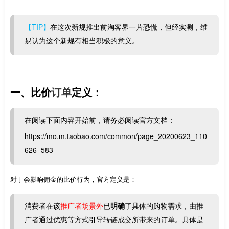
【TIP】
在这次新规推出前淘客界一片恐慌，但经实测，维
易认为这个新规有相当积极的意义。
一、比价
订单
定义：
在阅读下面内容开始前，请务必阅读官方文档：
https://mo.m.taobao.com/common/page_20200623_110
626_583
对于会影响佣金的比价行为，官方定义是：
消费者在该
推广者场景外
已
明确
了具体的购物需求，由推
广者通过优惠等方式引导转链成交所带来的订单。具体是